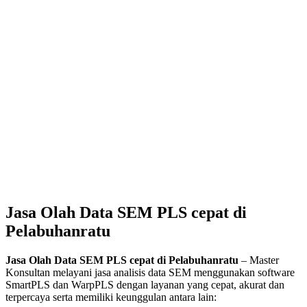
Jasa Olah Data SEM PLS cepat di
Pelabuhanratu
Jasa Olah Data SEM PLS cepat di Pelabuhanratu
– Master
Konsultan melayani jasa analisis data SEM menggunakan software
SmartPLS dan WarpPLS dengan layanan yang cepat, akurat dan
terpercaya serta memiliki keunggulan antara lain: