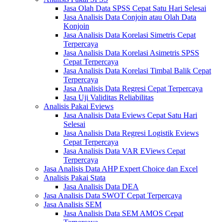
Jasa Olah Data SPSS Cepat Satu Hari Selesai
Jasa Analisis Data Conjoin atau Olah Data
Konjoin
Jasa Analisis Data Korelasi Simetris Cepat
Terpercaya
Jasa Analisis Data Korelasi Asimetris SPSS
Cepat Terpercaya
Jasa Analisis Data Korelasi Timbal Balik Cepat
Terpercaya
Jasa Analisis Data Regresi Cepat Terpercaya
Jasa Uji Validitas Reliabilitas
Analisis Pakai Eviews
Jasa Analisis Data Eviews Cepat Satu Hari
Selesai
Jasa Analisis Data Regresi Logistik Eviews
Cepat Terpercaya
Jasa Analisis Data VAR EViews Cepat
Terpercaya
Jasa Analisis Data AHP Expert Choice dan Excel
Analisis Pakai Stata
Jasa Analisis Data DEA
Jasa Analisis Data SWOT Cepat Terpercaya
Jasa Analisis SEM
Jasa Analisis Data SEM AMOS Cepat