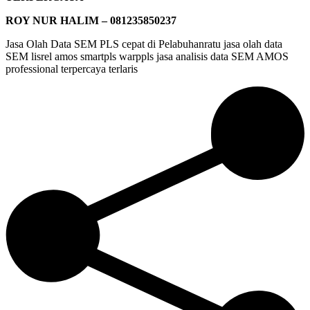
ROY NUR HALIM – 081235850237
Jasa Olah Data SEM PLS cepat di Pelabuhanratu jasa olah data
SEM lisrel amos smartpls warppls jasa analisis data SEM AMOS
professional terpercaya terlaris