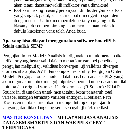
akan tetapi dapat mewakili indikator yang dimaksud.
Pastikan masing-masing pertanyaan ditulis dengan kata-kata
yang singkat, padat, jelas dan dapat dimengerti responden
dengan cepat. Untuk memperoleh pertanyaan yang baik
biasanya dosen pembimbing akan men justman terlebih
dahulu kuesioner yang telah Anda buat.
Apa yang bisa dilayani menggunakan software SmartPLS
Selain analisis SEM?
Pengujian Inner Model : Analisis ini digunakan untuk mendapatkan
indikator yang benar valid dalam mengukur variabel penelitian,
pengujian meliputi uji validitas konvergen, uji validitas divergen,
crombacnhs alpha, AVE dan composit reliability. Pengujian Outer
Model : Pengujian outer model adalah hasil dari analisis PLS yang
akan digunakan untuk menguji hipotesis penelitian berdasarkan nilai
t hitung dan original sampel. Uji determinasi (R Square) : Nilai R
Square ini digunakan untuk mengetahui besar pengaruh total
variabel eksogen terhadap variabel endogen. Koefisien Path
:Koefisien ini dapat membantu memperhitungkan pengaruh
langsung dan tidak langsung serta sebagai uji efek mediasi
MASTER KONSULTAN
– MELAYANI JASA ANALISIS
DATA SEM SMARTPLS DAN WARPPLS CEPAT
TERPERCAYA