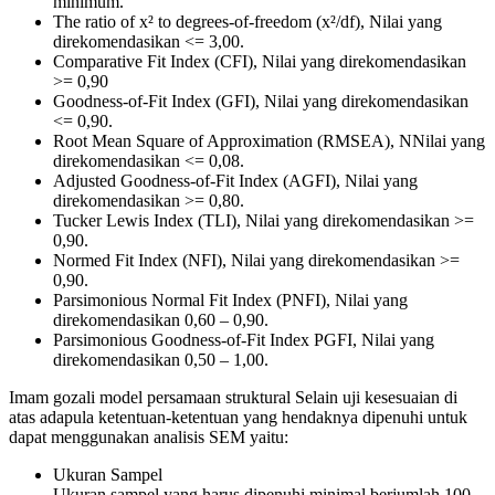
minimum.
The ratio of x² to degrees-of-freedom (x²/df), Nilai yang
direkomendasikan <= 3,00.
Comparative Fit Index (CFI), Nilai yang direkomendasikan
>= 0,90
Goodness-of-Fit Index (GFI), Nilai yang direkomendasikan
<= 0,90.
Root Mean Square of Approximation (RMSEA), NNilai yang
direkomendasikan <= 0,08.
Adjusted Goodness-of-Fit Index (AGFI), Nilai yang
direkomendasikan >= 0,80.
Tucker Lewis Index (TLI), Nilai yang direkomendasikan >=
0,90.
Normed Fit Index (NFI), Nilai yang direkomendasikan >=
0,90.
Parsimonious Normal Fit Index (PNFI), Nilai yang
direkomendasikan 0,60 – 0,90.
Parsimonious Goodness-of-Fit Index PGFI, Nilai yang
direkomendasikan 0,50 – 1,00.
Imam gozali model persamaan struktural Selain uji kesesuaian di
atas adapula ketentuan-ketentuan yang hendaknya dipenuhi untuk
dapat menggunakan analisis SEM yaitu:
Ukuran Sampel
Ukuran sampel yang harus dipenuhi minimal berjumlah 100.