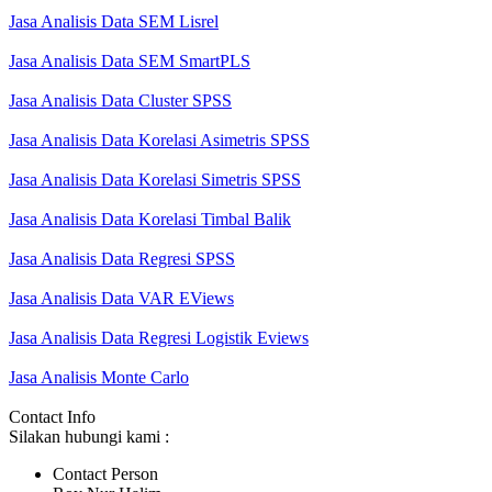
Jasa Analisis Data SEM Lisrel
Jasa Analisis Data SEM SmartPLS
Jasa Analisis Data Cluster SPSS
Jasa Analisis Data Korelasi Asimetris SPSS
Jasa Analisis Data Korelasi Simetris SPSS
Jasa Analisis Data Korelasi Timbal Balik
Jasa Analisis Data Regresi SPSS
Jasa Analisis Data VAR EViews
Jasa Analisis Data Regresi Logistik Eviews
Jasa Analisis Monte Carlo
Contact Info
Silakan hubungi kami :
Contact Person