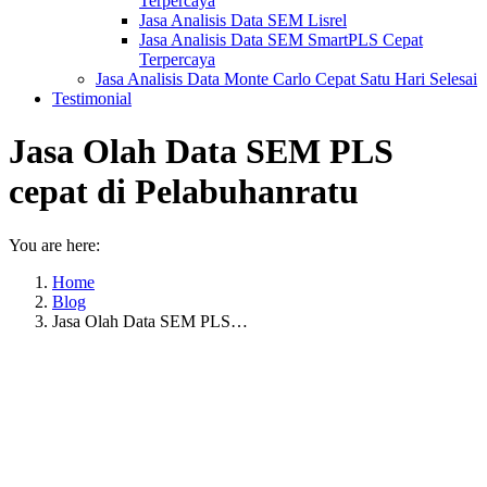
Terpercaya
Jasa Analisis Data SEM Lisrel
Jasa Analisis Data SEM SmartPLS Cepat
Terpercaya
Jasa Analisis Data Monte Carlo Cepat Satu Hari Selesai
Testimonial
Jasa Olah Data SEM PLS
cepat di Pelabuhanratu
You are here:
Home
Blog
Jasa Olah Data SEM PLS…