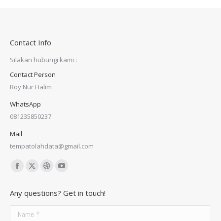
Contact Info
Silakan hubungi kami :
Contact Person
Roy Nur Halim
WhatsApp
081235850237
Mail
tempatolahdata@gmail.com
Find us on:
Facebook
X
Dribbble
YouTube
page
page
page
page
Any questions? Get in touch!
opens
opens
opens
opens
in
in
in
in
Name *