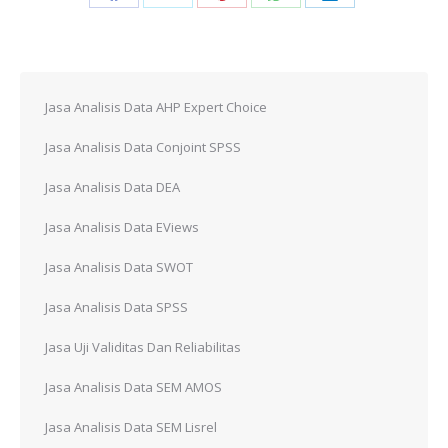
Share
Share
Share
Share
Share
on
on
on
on
on
Facebook
X
Pinterest
WhatsApp
LinkedIn
Jasa Analisis Data AHP Expert Choice
Jasa Analisis Data Conjoint SPSS
Jasa Analisis Data DEA
Jasa Analisis Data EViews
Jasa Analisis Data SWOT
Jasa Analisis Data SPSS
Jasa Uji Validitas Dan Reliabilitas
Jasa Analisis Data SEM AMOS
Jasa Analisis Data SEM Lisrel