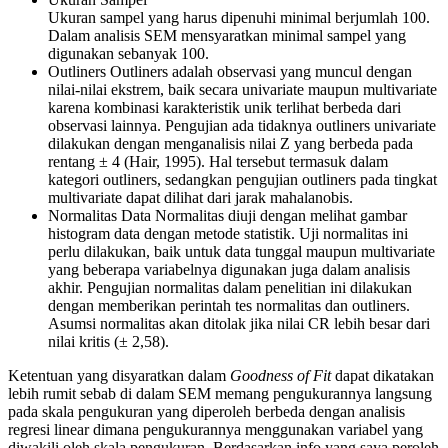
Ukuran sampel yang harus dipenuhi minimal berjumlah 100.
Dalam analisis SEM mensyaratkan minimal sampel yang
digunakan sebanyak 100.
Outliners Outliners adalah observasi yang muncul dengan
nilai-nilai ekstrem, baik secara univariate maupun multivariate
karena kombinasi karakteristik unik terlihat berbeda dari
observasi lainnya. Pengujian ada tidaknya outliners univariate
dilakukan dengan menganalisis nilai Z yang berbeda pada
rentang ± 4 (Hair, 1995). Hal tersebut termasuk dalam
kategori outliners, sedangkan pengujian outliners pada tingkat
multivariate dapat dilihat dari jarak mahalanobis.
Normalitas Data Normalitas diuji dengan melihat gambar
histogram data dengan metode statistik. Uji normalitas ini
perlu dilakukan, baik untuk data tunggal maupun multivariate
yang beberapa variabelnya digunakan juga dalam analisis
akhir. Pengujian normalitas dalam penelitian ini dilakukan
dengan memberikan perintah tes normalitas dan outliners.
Asumsi normalitas akan ditolak jika nilai CR lebih besar dari
nilai kritis (± 2,58).
Ketentuan yang disyaratkan dalam
Goodness of Fit
dapat dikatakan
lebih rumit sebab di dalam SEM memang pengukurannya langsung
pada skala pengukuran yang diperoleh berbeda dengan analisis
regresi linear dimana pengukurannya menggunakan variabel yang
diwakili oleh skala pengukuran. Berdasarkan info yang saya peroleh