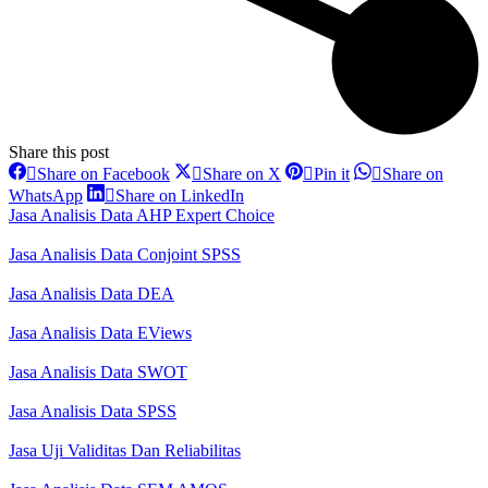
Share this post
Share
Share
Share
Share on Facebook
Share on X
Pin it
Share on
on
on
on
Share
Share
WhatsApp
Share on LinkedIn
Facebook
X
Pinterest
on
on
Jasa Analisis Data AHP Expert Choice
WhatsApp
LinkedIn
Jasa Analisis Data Conjoint SPSS
Jasa Analisis Data DEA
Jasa Analisis Data EViews
Jasa Analisis Data SWOT
Jasa Analisis Data SPSS
Jasa Uji Validitas Dan Reliabilitas