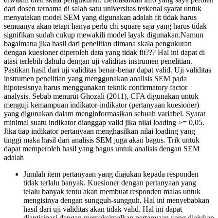
dari dosen ternama di salah satu universitas terkenal syarat untuk
menyatakan model SEM yang digunakan adalah fit tidak harus
semuanya akan tetapi hanya perlu chi square saja yang harus tidak
signifikan sudah cukup mewakili model layak digunakan.Namun
bagaimana jika hasil dari penelitian dimana skala pengukuran
dengan kuesioner diperoleh data yang tidak fit??? Hal ini dapat di
atasi terlebih dahulu dengan uji validitas instrumen penelitian.
Pastikan hasil dari uji validitas benar-benar dapat valid. Uji validitas
instrumen penelitian yang menggunakan analisis SEM pada
hipotesisnya harus menggunakan teknik confirmatory factor
analysis. Sebab menurut Ghozali (2011), CFA digunakan untuk
menguji kemampuan indikator-indikator (pertanyaan kuesioner)
yang digunakan dalam menginformasikan sebuah variabel. Syarat
minimal suatu indikator dianggap valid jika nilai loading >= 0,05.
Jika tiap indikator pertanyaan menghasilkan nilai loading yang
tinggi maka hasil dari analisis SEM juga akan bagus. Trik untuk
dapat memperoleh hasil yang bagus untuk analisis dengan SEM
adalah
Jumlah item pertanyaan yang diajukan kepada responden
tidak terlalu banyak. Kuesioner dengan pertanyaan yang
telalu banyak tentu akan membuat responden malas untuk
mengisinya dengan sungguh-sungguh. Hal ini menyebabkan
hasil dari uji validitas akan tidak valid. Hal ini dapat
diantisipasi dengan memaksimalkan pertanyaan yang diajukan