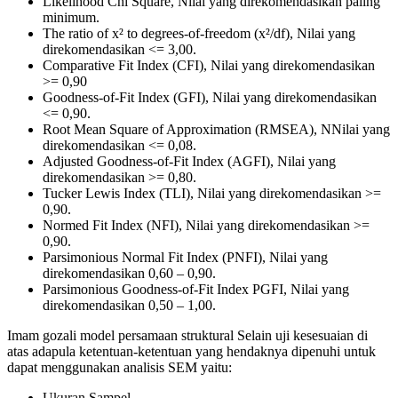
Likelihood Chi Square, Nilai yang direkomendasikan paling
minimum.
The ratio of x² to degrees-of-freedom (x²/df), Nilai yang
direkomendasikan <= 3,00.
Comparative Fit Index (CFI), Nilai yang direkomendasikan
>= 0,90
Goodness-of-Fit Index (GFI), Nilai yang direkomendasikan
<= 0,90.
Root Mean Square of Approximation (RMSEA), NNilai yang
direkomendasikan <= 0,08.
Adjusted Goodness-of-Fit Index (AGFI), Nilai yang
direkomendasikan >= 0,80.
Tucker Lewis Index (TLI), Nilai yang direkomendasikan >=
0,90.
Normed Fit Index (NFI), Nilai yang direkomendasikan >=
0,90.
Parsimonious Normal Fit Index (PNFI), Nilai yang
direkomendasikan 0,60 – 0,90.
Parsimonious Goodness-of-Fit Index PGFI, Nilai yang
direkomendasikan 0,50 – 1,00.
Imam gozali model persamaan struktural Selain uji kesesuaian di
atas adapula ketentuan-ketentuan yang hendaknya dipenuhi untuk
dapat menggunakan analisis SEM yaitu:
Ukuran Sampel