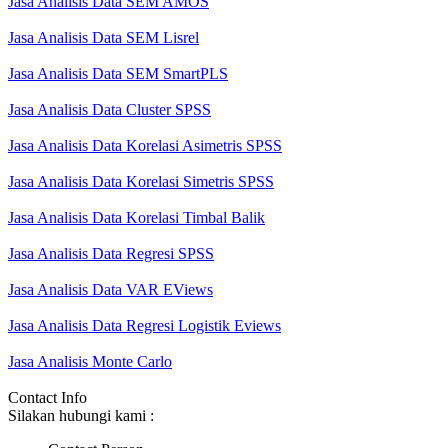
Jasa Analisis Data SEM AMOS
Jasa Analisis Data SEM Lisrel
Jasa Analisis Data SEM SmartPLS
Jasa Analisis Data Cluster SPSS
Jasa Analisis Data Korelasi Asimetris SPSS
Jasa Analisis Data Korelasi Simetris SPSS
Jasa Analisis Data Korelasi Timbal Balik
Jasa Analisis Data Regresi SPSS
Jasa Analisis Data VAR EViews
Jasa Analisis Data Regresi Logistik Eviews
Jasa Analisis Monte Carlo
Contact Info
Silakan hubungi kami :