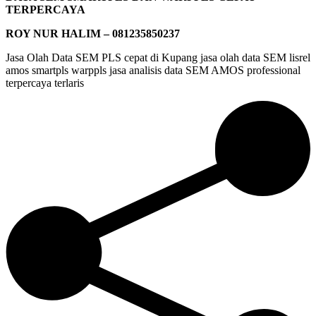
TERPERCAYA
ROY NUR HALIM – 081235850237
Jasa Olah Data SEM PLS cepat di Kupang jasa olah data SEM lisrel
amos smartpls warppls jasa analisis data SEM AMOS professional
terpercaya terlaris