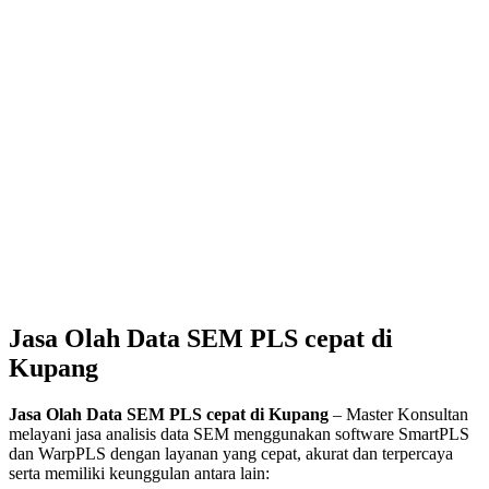
Jasa Olah Data SEM PLS cepat di
Kupang
Jasa Olah Data SEM PLS cepat di Kupang
– Master Konsultan
melayani jasa analisis data SEM menggunakan software SmartPLS
dan WarpPLS dengan layanan yang cepat, akurat dan terpercaya
serta memiliki keunggulan antara lain: