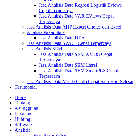
Jasa Analisis Data Regresi Logistik Eviews
Cepat Terpercaya
Jasa Analisis Data VAR EViews Cepat
Terpercaya
Jasa Analisis Data AHP Expert Choice dan Excel
Analisis Pakai Stata
Jasa Analisis Data DEA
Jasa Analisis Data SWOT Cepat Terpercaya
Jasa Analisis SEM
Jasa Analisis Data SEM AMOS Cepat
Terpercaya
Jasa Analisis Data SEM Lisrel
Jasa Analisis Data SEM SmartPLS Cepat
Terpercaya
Jasa Analisis Data Monte Carlo Cepat Satu Hari Selesai
Testimonial
Home
Tentang
Keunggulan
Layanan
Hubungi
Software
Analisis
Analisis Pakai SPSS