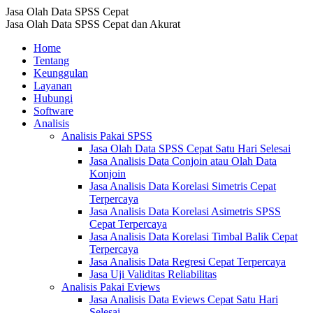
Skip
Jasa Olah Data SPSS Cepat
to
Jasa Olah Data SPSS Cepat dan Akurat
content
Home
Tentang
Keunggulan
Layanan
Hubungi
Software
Analisis
Analisis Pakai SPSS
Jasa Olah Data SPSS Cepat Satu Hari Selesai
Jasa Analisis Data Conjoin atau Olah Data
Konjoin
Jasa Analisis Data Korelasi Simetris Cepat
Terpercaya
Jasa Analisis Data Korelasi Asimetris SPSS
Cepat Terpercaya
Jasa Analisis Data Korelasi Timbal Balik Cepat
Terpercaya
Jasa Analisis Data Regresi Cepat Terpercaya
Jasa Uji Validitas Reliabilitas
Analisis Pakai Eviews
Jasa Analisis Data Eviews Cepat Satu Hari
Selesai