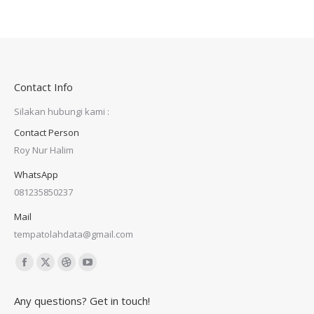
Contact Info
Silakan hubungi kami :
Contact Person
Roy Nur Halim
WhatsApp
081235850237
Mail
tempatolahdata@gmail.com
Find us on:
Facebook
X
Dribbble
YouTube
page
page
page
page
Any questions? Get in touch!
opens
opens
opens
opens