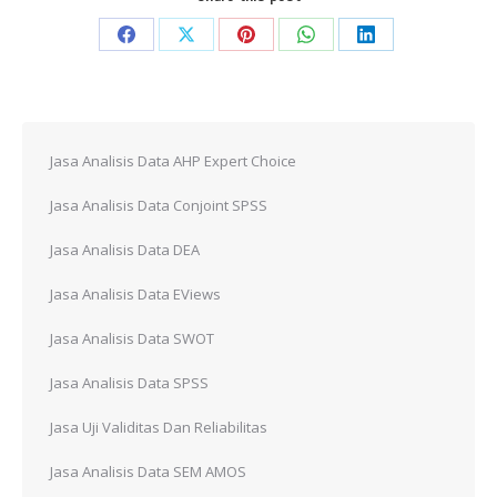
Share
Share
Share
Share
Share
on
on
on
on
on
Facebook
X
Pinterest
WhatsApp
LinkedIn
Jasa Analisis Data AHP Expert Choice
Jasa Analisis Data Conjoint SPSS
Jasa Analisis Data DEA
Jasa Analisis Data EViews
Jasa Analisis Data SWOT
Jasa Analisis Data SPSS
Jasa Uji Validitas Dan Reliabilitas
Jasa Analisis Data SEM AMOS