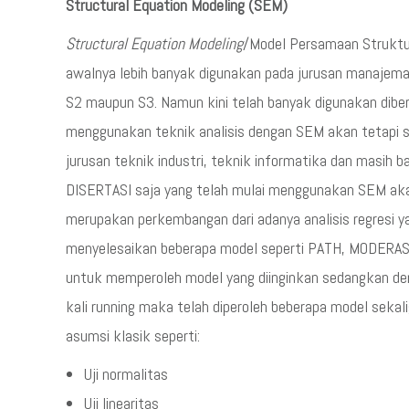
Structural Equation Modeling (SEM)
Structural Equation Modeling
/Model Persamaan Struktu
awalnya lebih banyak digunakan pada jurusan manajeman 
S2 maupun S3. Namun kini telah banyak digunakan dibe
menggunakan teknik analisis dengan SEM akan tetapi s
jurusan teknik industri, teknik informatika dan masih ba
DISERTASI saja yang telah mulai menggunakan SEM ak
merupakan perkembangan dari adanya analisis regresi y
menyelesaikan beberapa model seperti PATH, MODERASI, 
untuk memperoleh model yang diinginkan sedangkan de
kali running maka telah diperoleh beberapa model sekal
asumsi klasik seperti:
Uji normalitas
Uji linearitas