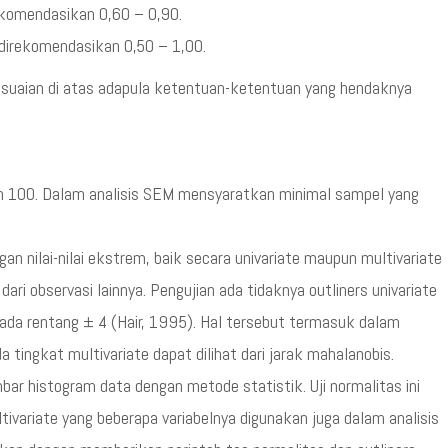
rekomendasikan 0,60 – 0,90.
 direkomendasikan 0,50 – 1,00.
sesuaian di atas adapula ketentuan-ketentuan yang hendaknya
ah 100. Dalam analisis SEM mensyaratkan minimal sampel yang
an nilai-nilai ekstrem, baik secara univariate maupun multivariate
dari observasi lainnya. Pengujian ada tidaknya outliners univariate
pada rentang ± 4 (Hair, 1995). Hal tersebut termasuk dalam
a tingkat multivariate dapat dilihat dari jarak mahalanobis.
bar histogram data dengan metode statistik. Uji normalitas ini
tivariate yang beberapa variabelnya digunakan juga dalam analisis