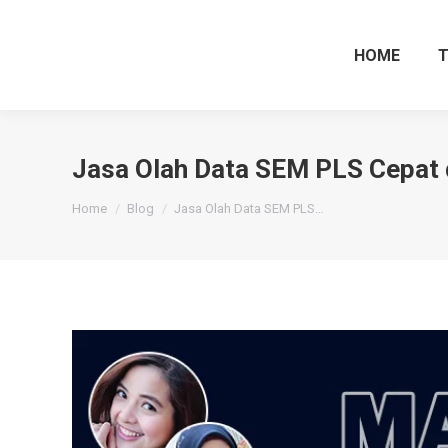
HOME
Jasa Olah Data SEM PLS Cepat 
You are here:
Home
Blog
Jasa Olah Data SEM PLS…