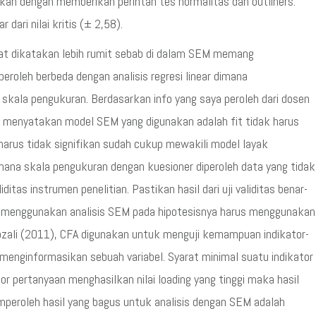
akukan dengan memberikan perintah tes normalitas dan outliners.
 dari nilai kritis (± 2,58).
t dikatakan lebih rumit sebab di dalam SEM memang
roleh berbeda dengan analisis regresi linear dimana
 skala pengukuran. Berdasarkan info yang saya peroleh dari dosen
uk menyatakan model SEM yang digunakan adalah fit tidak harus
harus tidak signifikan sudah cukup mewakili model layak
imana skala pengukuran dengan kuesioner diperoleh data yang tidak
liditas instrumen penelitian. Pastikan hasil dari uji validitas benar-
yang menggunakan analisis SEM pada hipotesisnya harus menggunakan
ozali (2011), CFA digunakan untuk menguji kemampuan indikator-
menginformasikan sebuah variabel. Syarat minimal suatu indikator
kator pertanyaan menghasilkan nilai loading yang tinggi maka hasil
emperoleh hasil yang bagus untuk analisis dengan SEM adalah