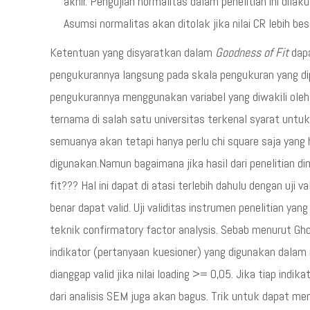
akhir. Pengujian normalitas dalam penelitian ini dil
Asumsi normalitas akan ditolak jika nilai CR lebih besar
Ketentuan yang disyaratkan dalam
Goodness of Fit
dapa
pengukurannya langsung pada skala pengukuran yang dipe
pengukurannya menggunakan variabel yang diwakili oleh
ternama di salah satu universitas terkenal syarat unt
semuanya akan tetapi hanya perlu chi square saja yang 
digunakan.Namun bagaimana jika hasil dari penelitian d
fit??? Hal ini dapat di atasi terlebih dahulu dengan uji va
benar dapat valid. Uji validitas instrumen penelitian 
teknik confirmatory factor analysis. Sebab menurut Gh
indikator (pertanyaan kuesioner) yang digunakan dalam 
dianggap valid jika nilai loading >= 0,05. Jika tiap indi
dari analisis SEM juga akan bagus. Trik untuk dapat m