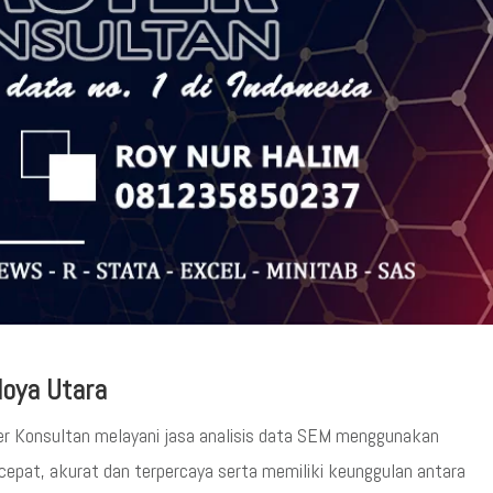
doya Utara
r Konsultan melayani jasa analisis data SEM menggunakan
pat, akurat dan terpercaya serta memiliki keunggulan antara