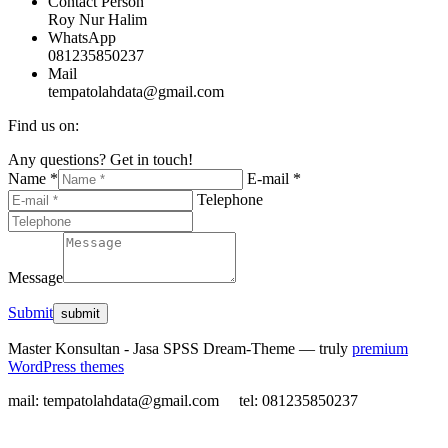
Contact Person
Roy Nur Halim
WhatsApp
081235850237
Mail
tempatolahdata@gmail.com
Find us on:
Facebook
X
Dribbble
YouTube
Any questions? Get in touch!
page
page
page
page
Name *
E-mail *
opens
opens
opens
opens
Telephone
in
in
in
in
new
new
new
new
window
window
window
window
Message
Submit
Master Konsultan - Jasa SPSS Dream-Theme — truly
premium
WordPress themes
mail:
tempatolahdata@gmail.com
tel:
081235850237