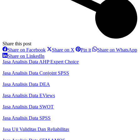
Share this post
Share
Share
Share
S
Share on Facebook
Share on X
Pin it
Share on WhatsApp
on
on
on
o
Share
Share on LinkedIn
Facebook
X
Pinterest
W
on
Jasa Analisis Data AHP Expert Choice
LinkedIn
Jasa Analisis Data Conjoint SPSS
Jasa Analisis Data DEA
Jasa Analisis Data EViews
Jasa Analisis Data SWOT
Jasa Analisis Data SPSS
Jasa Uji Validitas Dan Reliabilitas