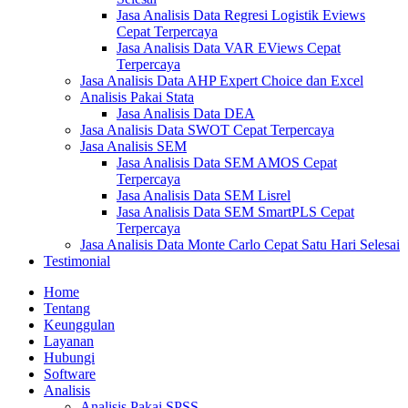
Jasa Analisis Data Regresi Logistik Eviews
Cepat Terpercaya
Jasa Analisis Data VAR EViews Cepat
Terpercaya
Jasa Analisis Data AHP Expert Choice dan Excel
Analisis Pakai Stata
Jasa Analisis Data DEA
Jasa Analisis Data SWOT Cepat Terpercaya
Jasa Analisis SEM
Jasa Analisis Data SEM AMOS Cepat
Terpercaya
Jasa Analisis Data SEM Lisrel
Jasa Analisis Data SEM SmartPLS Cepat
Terpercaya
Jasa Analisis Data Monte Carlo Cepat Satu Hari Selesai
Testimonial
Home
Tentang
Keunggulan
Layanan
Hubungi
Software
Analisis
Analisis Pakai SPSS