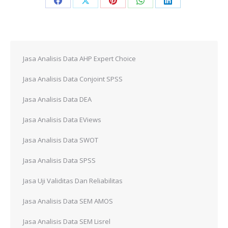
Share
Share
Share
Share
Share
on
on
on
on
on
Facebook
X
Pinterest
WhatsApp
LinkedIn
Jasa Analisis Data AHP Expert Choice
Jasa Analisis Data Conjoint SPSS
Jasa Analisis Data DEA
Jasa Analisis Data EViews
Jasa Analisis Data SWOT
Jasa Analisis Data SPSS
Jasa Uji Validitas Dan Reliabilitas
Jasa Analisis Data SEM AMOS
Jasa Analisis Data SEM Lisrel