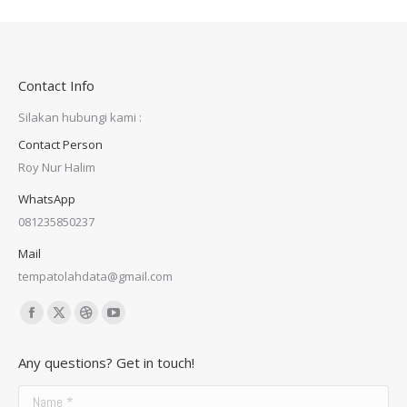
Contact Info
Silakan hubungi kami :
Contact Person
Roy Nur Halim
WhatsApp
081235850237
Mail
tempatolahdata@gmail.com
Find us on:
Facebook
X
Dribbble
YouTube
page
page
page
page
Any questions? Get in touch!
opens
opens
opens
opens
in
in
in
in
Name *