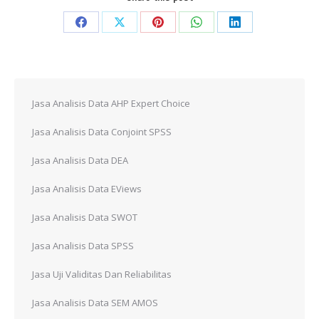
Share
Share
Share
Share
Share
on
on
on
on
on
Facebook
X
Pinterest
WhatsApp
LinkedIn
Jasa Analisis Data AHP Expert Choice
Jasa Analisis Data Conjoint SPSS
Jasa Analisis Data DEA
Jasa Analisis Data EViews
Jasa Analisis Data SWOT
Jasa Analisis Data SPSS
Jasa Uji Validitas Dan Reliabilitas
Jasa Analisis Data SEM AMOS