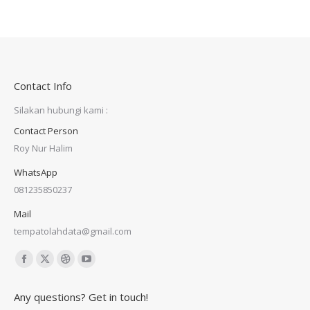
Contact Info
Silakan hubungi kami :
Contact Person
Roy Nur Halim
WhatsApp
081235850237
Mail
tempatolahdata@gmail.com
Find us on:
Facebook
X
Dribbble
YouTube
page
page
page
page
Any questions? Get in touch!
opens
opens
opens
opens