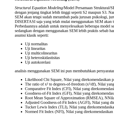
Structural Equation Modeling
/Model Persamaan Struktural/SE
dengan jenjang tingkat lebih tinggi seperti S2 maupun S3. 
SEM akan tetapi sudah merambah pada jurusan psikologi, jurus
DISERTASI saja yang telah mulai menggunakan SEM akan tet
Perbedaannya adalah untuk menyelesaikan beberapa model s
sedangkan dengan menggunakan SEM lebih praktis sebab hanya
asumsi klasik seperti:
Uji normalitas
Uji linearitas
Uji multicolinearitas
Uji heteroskidastisitas
Uji autokorelasi
analisis menggunakan SEM ini pun membutuhkan persyaratan l
Likelihood Chi Square, Nilai yang direkomendasikan 
The ratio of x² to degrees-of-freedom (x²/df), Nilai y
Comparative Fit Index (CFI), Nilai yang direkomendas
Goodness-of-Fit Index (GFI), Nilai yang direkomendas
Root Mean Square of Approximation (RMSEA), NNilai
Adjusted Goodness-of-Fit Index (AGFI), Nilai yang d
Tucker Lewis Index (TLI), Nilai yang direkomendasika
Normed Fit Index (NFI), Nilai yang direkomendasikan