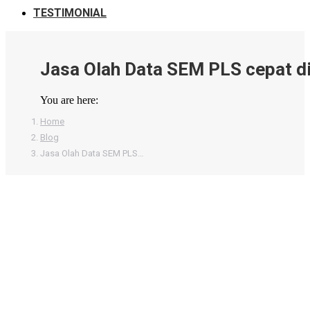
TESTIMONIAL
Jasa Olah Data SEM PLS cepat d
You are here:
Home
Blog
Jasa Olah Data SEM PLS…