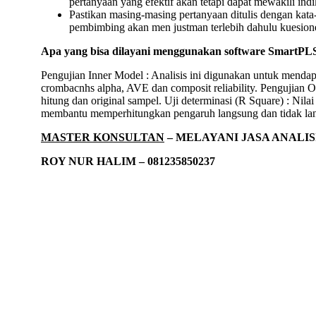
pertanyaan yang efektif akan tetapi dapat mewakili ind
Pastikan masing-masing pertanyaan ditulis dengan kata
pembimbing akan men justman terlebih dahulu kuesione
Apa yang bisa dilayani menggunakan software SmartPLS
Pengujian Inner Model : Analisis ini digunakan untuk mendapat
crombacnhs alpha, AVE dan composit reliability. Pengujian Ou
hitung dan original sampel. Uji determinasi (R Square) : Nila
membantu memperhitungkan pengaruh langsung dan tidak langs
MASTER KONSULTAN
– MELAYANI JASA ANALI
ROY NUR HALIM – 081235850237