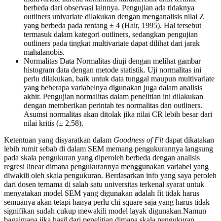
berbeda dari observasi lainnya. Pengujian ada tidaknya
outliners univariate dilakukan dengan menganalisis nilai Z
yang berbeda pada rentang ± 4 (Hair, 1995). Hal tersebut
termasuk dalam kategori outliners, sedangkan pengujian
outliners pada tingkat multivariate dapat dilihat dari jarak
mahalanobis.
Normalitas Data Normalitas diuji dengan melihat gambar
histogram data dengan metode statistik. Uji normalitas ini
perlu dilakukan, baik untuk data tunggal maupun multivariate
yang beberapa variabelnya digunakan juga dalam analisis
akhir. Pengujian normalitas dalam penelitian ini dilakukan
dengan memberikan perintah tes normalitas dan outliners.
Asumsi normalitas akan ditolak jika nilai CR lebih besar dari
nilai kritis (± 2,58).
Ketentuan yang disyaratkan dalam
Goodness of Fit
dapat dikatakan
lebih rumit sebab di dalam SEM memang pengukurannya langsung
pada skala pengukuran yang diperoleh berbeda dengan analisis
regresi linear dimana pengukurannya menggunakan variabel yang
diwakili oleh skala pengukuran. Berdasarkan info yang saya peroleh
dari dosen ternama di salah satu universitas terkenal syarat untuk
menyatakan model SEM yang digunakan adalah fit tidak harus
semuanya akan tetapi hanya perlu chi square saja yang harus tidak
signifikan sudah cukup mewakili model layak digunakan.Namun
bagaimana jika hasil dari penelitian dimana skala pengukuran