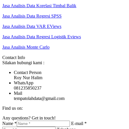
Jasa Analisis Data Korelasi Timbal Balik
Jasa Analisis Data Regresi SPSS
Jasa Analisis Data VAR EViews
Jasa Analisis Data Regresi Logistik Eviews
Jasa Analisis Monte Carlo
Contact Info
Silakan hubungi kami :
Contact Person
Roy Nur Halim
WhatsApp
081235850237
Mail
tempatolahdata@gmail.com
Find us on:
Facebook
X
Dribbble
YouTube
Any questions? Get in touch!
page
page
page
page
Name *
E-mail *
opens
opens
opens
opens