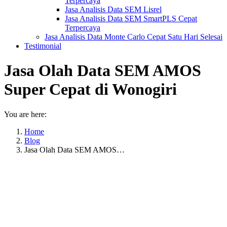
Terpercaya
Jasa Analisis Data SEM Lisrel
Jasa Analisis Data SEM SmartPLS Cepat
Terpercaya
Jasa Analisis Data Monte Carlo Cepat Satu Hari Selesai
Testimonial
Jasa Olah Data SEM AMOS
Super Cepat di Wonogiri
You are here:
Home
Blog
Jasa Olah Data SEM AMOS…