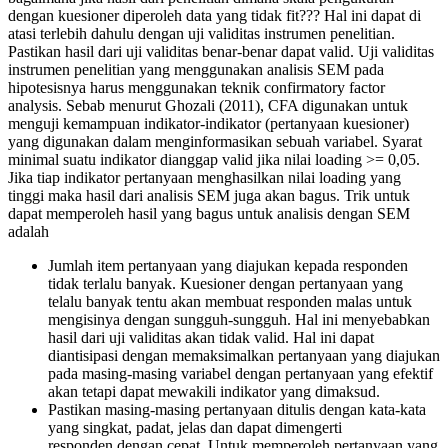
dengan kuesioner diperoleh data yang tidak fit??? Hal ini dapat di
atasi terlebih dahulu dengan uji validitas instrumen penelitian.
Pastikan hasil dari uji validitas benar-benar dapat valid. Uji validitas
instrumen penelitian yang menggunakan analisis SEM pada
hipotesisnya harus menggunakan teknik confirmatory factor
analysis. Sebab menurut Ghozali (2011), CFA digunakan untuk
menguji kemampuan indikator-indikator (pertanyaan kuesioner)
yang digunakan dalam menginformasikan sebuah variabel. Syarat
minimal suatu indikator dianggap valid jika nilai loading >= 0,05.
Jika tiap indikator pertanyaan menghasilkan nilai loading yang
tinggi maka hasil dari analisis SEM juga akan bagus. Trik untuk
dapat memperoleh hasil yang bagus untuk analisis dengan SEM
adalah
Jumlah item pertanyaan yang diajukan kepada responden
tidak terlalu banyak. Kuesioner dengan pertanyaan yang
telalu banyak tentu akan membuat responden malas untuk
mengisinya dengan sungguh-sungguh. Hal ini menyebabkan
hasil dari uji validitas akan tidak valid. Hal ini dapat
diantisipasi dengan memaksimalkan pertanyaan yang diajukan
pada masing-masing variabel dengan pertanyaan yang efektif
akan tetapi dapat mewakili indikator yang dimaksud.
Pastikan masing-masing pertanyaan ditulis dengan kata-kata
yang singkat, padat, jelas dan dapat dimengerti
responden dengan cepat. Untuk memperoleh pertanyaan yang