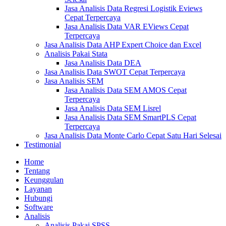
Jasa Analisis Data Regresi Logistik Eviews
Cepat Terpercaya
Jasa Analisis Data VAR EViews Cepat
Terpercaya
Jasa Analisis Data AHP Expert Choice dan Excel
Analisis Pakai Stata
Jasa Analisis Data DEA
Jasa Analisis Data SWOT Cepat Terpercaya
Jasa Analisis SEM
Jasa Analisis Data SEM AMOS Cepat
Terpercaya
Jasa Analisis Data SEM Lisrel
Jasa Analisis Data SEM SmartPLS Cepat
Terpercaya
Jasa Analisis Data Monte Carlo Cepat Satu Hari Selesai
Testimonial
Home
Tentang
Keunggulan
Layanan
Hubungi
Software
Analisis
Analisis Pakai SPSS