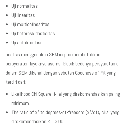
Uji normalitas
Uji linearitas
Uji multicolinearitas
Uji heteroskidastisitas
Uji autokorelasi
analisis menggunakan SEM ini pun membutuhkan
persyaratan layaknya asumsi klasik bedanya persyaratan di
dalam SEM dikenal dengan sebutan Goodness of Fit yang
terdiri dari:
Likelihood Chi Square, Nilai yang direkomendasikan paling
minimum.
The ratio of x² to degrees-of-freedom (x²/df), Nilai yang
direkomendasikan <= 3,00.