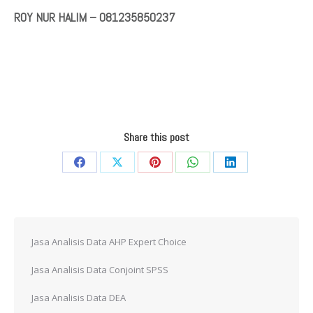
ROY NUR HALIM – 081235850237
Share this post
Share
Share
Share
Share
Share
on
on
on
on
on
Facebook
X
Pinterest
WhatsApp
LinkedIn
Jasa Analisis Data AHP Expert Choice
Jasa Analisis Data Conjoint SPSS
Jasa Analisis Data DEA