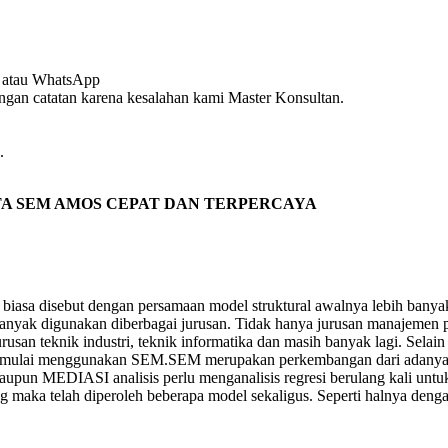
on atau WhatsApp
ngan catatan karena kesalahan kami Master Konsultan.
.
TA SEM AMOS CEPAT DAN TERPERCAYA
biasa disebut dengan persamaan model struktural awalnya lebih banya
ah banyak digunakan diberbagai jurusan. Tidak hanya jurusan manajem
urusan teknik industri, teknik informatika dan masih banyak lagi. Sela
 mulai menggunakan SEM.SEM merupakan perkembangan dari adanya anal
un MEDIASI analisis perlu menganalisis regresi berulang kali unt
 maka telah diperoleh beberapa model sekaligus. Seperti halnya denga