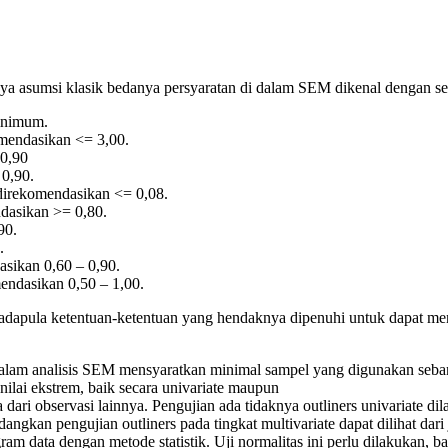
 asumsi klasik bedanya persyaratan di dalam SEM dikenal dengan sebu
minimum.
komendasikan <= 3,00.
 0,90
 0,90.
irekomendasikan <= 0,08.
dasikan >= 0,80.
90.
.
sikan 0,60 – 0,90.
endasikan 0,50 – 1,00.
as adapula ketentuan-ketentuan yang hendaknya dipenuhi untuk dapat m
alam analisis SEM mensyaratkan minimal sampel yang digunakan seba
nilai ekstrem, baik secara univariate maupun
da dari observasi lainnya. Pengujian ada tidaknya outliners univariate 
dangkan pengujian outliners pada tingkat multivariate dapat dilihat dari
am data dengan metode statistik. Uji normalitas ini perlu dilakukan, 