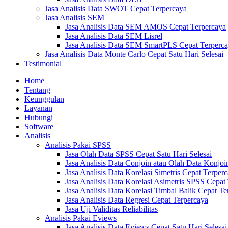
Jasa Analisis Data SWOT Cepat Terpercaya
Jasa Analisis SEM
Jasa Analisis Data SEM AMOS Cepat Terpercaya
Jasa Analisis Data SEM Lisrel
Jasa Analisis Data SEM SmartPLS Cepat Terperc
Jasa Analisis Data Monte Carlo Cepat Satu Hari Selesai
Testimonial
Home
Tentang
Keunggulan
Layanan
Hubungi
Software
Analisis
Analisis Pakai SPSS
Jasa Olah Data SPSS Cepat Satu Hari Selesai
Jasa Analisis Data Conjoin atau Olah Data Konjoi
Jasa Analisis Data Korelasi Simetris Cepat Terper
Jasa Analisis Data Korelasi Asimetris SPSS Cepat
Jasa Analisis Data Korelasi Timbal Balik Cepat Te
Jasa Analisis Data Regresi Cepat Terpercaya
Jasa Uji Validitas Reliabilitas
Analisis Pakai Eviews
Jasa Analisis Data Eviews Cepat Satu Hari Selesai