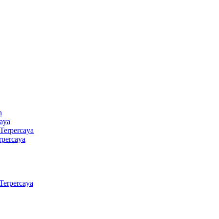
n
caya
 Terpercaya
rpercaya
 Terpercaya