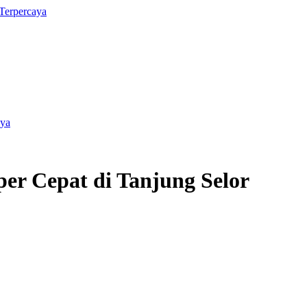
 Terpercaya
aya
r Cepat di Tanjung Selor