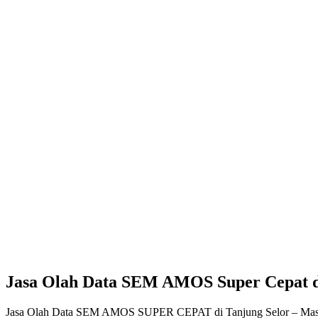
Jasa Olah Data SEM AMOS Super Cepat d
Jasa Olah Data SEM AMOS SUPER CEPAT di Tanjung Selor – Master 