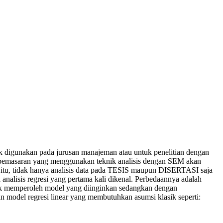
k digunakan pada jurusan manajeman atau untuk penelitian dengan
en pemasaran yang menggunakan teknik analisis dengan SEM akan
in itu, tidak hanya analisis data pada TESIS maupun DISERTASI saja
isis regresi yang pertama kali dikenal. Perbedaannya adalah
uk memperoleh model yang diinginkan sedangkan dengan
n model regresi linear yang membutuhkan asumsi klasik seperti: