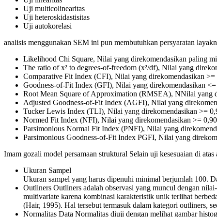
Uji multicolinearitas
Uji heteroskidastisitas
Uji autokorelasi
analisis menggunakan SEM ini pun membutuhkan persyaratan layaknya
Likelihood Chi Square, Nilai yang direkomendasikan paling 
The ratio of x² to degrees-of-freedom (x²/df), Nilai yang dire
Comparative Fit Index (CFI), Nilai yang direkomendasikan >=
Goodness-of-Fit Index (GFI), Nilai yang direkomendasikan <=
Root Mean Square of Approximation (RMSEA), NNilai yang d
Adjusted Goodness-of-Fit Index (AGFI), Nilai yang direkomen
Tucker Lewis Index (TLI), Nilai yang direkomendasikan >= 0,
Normed Fit Index (NFI), Nilai yang direkomendasikan >= 0,90
Parsimonious Normal Fit Index (PNFI), Nilai yang direkomenda
Parsimonious Goodness-of-Fit Index PGFI, Nilai yang direkom
Imam gozali model persamaan struktural Selain uji kesesuaian di at
Ukuran Sampel
Ukuran sampel yang harus dipenuhi minimal berjumlah 100. D
Outliners Outliners adalah observasi yang muncul dengan nilai-
multivariate karena kombinasi karakteristik unik terlihat berbe
(Hair, 1995). Hal tersebut termasuk dalam kategori outliners, se
Normalitas Data Normalitas diuji dengan melihat gambar histogr