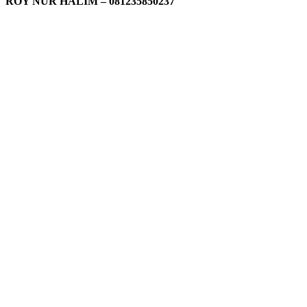
ROY NUR HALIM – 081235850237