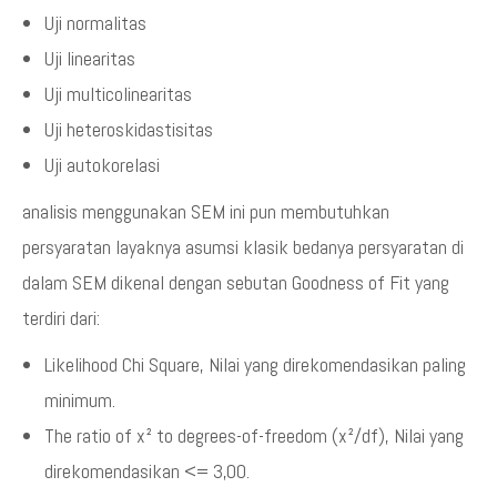
Uji normalitas
Uji linearitas
Uji multicolinearitas
Uji heteroskidastisitas
Uji autokorelasi
analisis menggunakan SEM ini pun membutuhkan
persyaratan layaknya asumsi klasik bedanya persyaratan di
dalam SEM dikenal dengan sebutan Goodness of Fit yang
terdiri dari:
Likelihood Chi Square, Nilai yang direkomendasikan paling
minimum.
The ratio of x² to degrees-of-freedom (x²/df), Nilai yang
direkomendasikan <= 3,00.