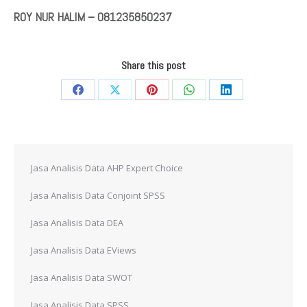
ROY NUR HALIM – 081235850237
Share this post
Share
Share
Share
Share
Share
on
on
on
on
on
Facebook
X
Pinterest
WhatsApp
LinkedIn
Jasa Analisis Data AHP Expert Choice
Jasa Analisis Data Conjoint SPSS
Jasa Analisis Data DEA
Jasa Analisis Data EViews
Jasa Analisis Data SWOT
Jasa Analisis Data SPSS