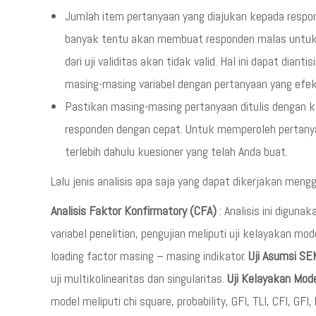
Jumlah item pertanyaan yang diajukan kepada respon
banyak tentu akan membuat responden malas untuk 
dari uji validitas akan tidak valid. Hal ini dapat di
masing-masing variabel dengan pertanyaan yang efek
Pastikan masing-masing pertanyaan ditulis dengan ka
responden dengan cepat. Untuk memperoleh pertany
terlebih dahulu kuesioner yang telah Anda buat.
Lalu jenis analisis apa saja yang dapat dikerjakan me
Analisis Faktor Konfirmatory (CFA)
: Analisis ini digun
variabel penelitian, pengujian meliputi uji kelayakan mode
loading factor masing – masing indikator.
Uji Asumsi SE
uji multikolinearitas dan singularitas.
Uji Kelayakan Mod
model meliputi chi square, probability, GFI, TLI, CFI, G