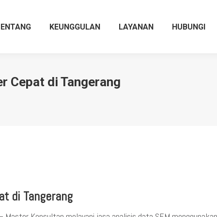
TENTANG
KEUNGGULAN
LAYANAN
HUBUNGI
r Cepat di Tangerang
t di Tangerang
 Master Konsultan melayani jasa analisis data SEM menggunaka