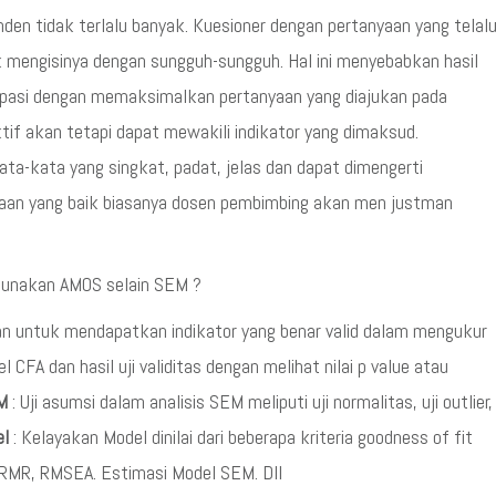
den tidak terlalu banyak. Kuesioner dengan pertanyaan yang telal
mengisinya dengan sungguh-sungguh. Hal ini menyebabkan hasil
antisipasi dengan memaksimalkan pertanyaan yang diajukan pada
tif akan tetapi dapat mewakili indikator yang dimaksud.
ta-kata yang singkat, padat, jelas dan dapat dimengerti
aan yang baik biasanya dosen pembimbing akan men justman
nggunakan AMOS selain SEM ?
akan untuk mendapatkan indikator yang benar valid dalam mengukur
l CFA dan hasil uji validitas dengan melihat nilai p value atau
M
: Uji asumsi dalam analisis SEM meliputi uji normalitas, uji outlier,
el
: Kelayakan Model dinilai dari beberapa kriteria goodness of fit
FI, RMR, RMSEA. Estimasi Model SEM. Dll