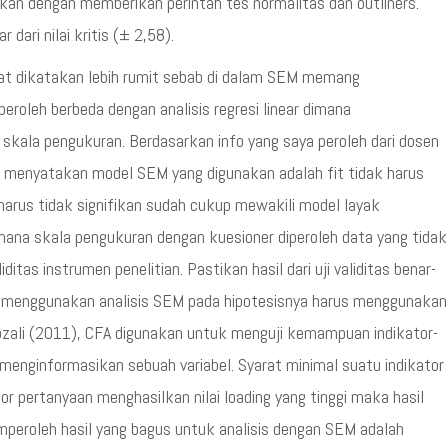
akukan dengan memberikan perintah tes normalitas dan outliners.
 dari nilai kritis (± 2,58).
t dikatakan lebih rumit sebab di dalam SEM memang
roleh berbeda dengan analisis regresi linear dimana
 skala pengukuran. Berdasarkan info yang saya peroleh dari dosen
uk menyatakan model SEM yang digunakan adalah fit tidak harus
harus tidak signifikan sudah cukup mewakili model layak
imana skala pengukuran dengan kuesioner diperoleh data yang tidak
liditas instrumen penelitian. Pastikan hasil dari uji validitas benar-
yang menggunakan analisis SEM pada hipotesisnya harus menggunakan
ozali (2011), CFA digunakan untuk menguji kemampuan indikator-
menginformasikan sebuah variabel. Syarat minimal suatu indikator
kator pertanyaan menghasilkan nilai loading yang tinggi maka hasil
emperoleh hasil yang bagus untuk analisis dengan SEM adalah