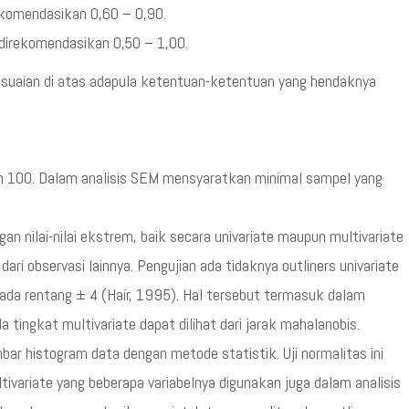
rekomendasikan 0,60 – 0,90.
 direkomendasikan 0,50 – 1,00.
sesuaian di atas adapula ketentuan-ketentuan yang hendaknya
ah 100. Dalam analisis SEM mensyaratkan minimal sampel yang
an nilai-nilai ekstrem, baik secara univariate maupun multivariate
dari observasi lainnya. Pengujian ada tidaknya outliners univariate
pada rentang ± 4 (Hair, 1995). Hal tersebut termasuk dalam
a tingkat multivariate dapat dilihat dari jarak mahalanobis.
bar histogram data dengan metode statistik. Uji normalitas ini
tivariate yang beberapa variabelnya digunakan juga dalam analisis