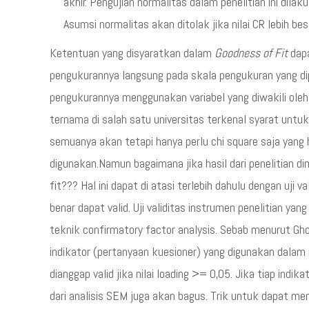
akhir. Pengujian normalitas dalam penelitian ini dil
Asumsi normalitas akan ditolak jika nilai CR lebih besar
Ketentuan yang disyaratkan dalam
Goodness of Fit
dapa
pengukurannya langsung pada skala pengukuran yang dipe
pengukurannya menggunakan variabel yang diwakili oleh
ternama di salah satu universitas terkenal syarat unt
semuanya akan tetapi hanya perlu chi square saja yang 
digunakan.Namun bagaimana jika hasil dari penelitian d
fit??? Hal ini dapat di atasi terlebih dahulu dengan uji va
benar dapat valid. Uji validitas instrumen penelitian 
teknik confirmatory factor analysis. Sebab menurut Gh
indikator (pertanyaan kuesioner) yang digunakan dalam 
dianggap valid jika nilai loading >= 0,05. Jika tiap indi
dari analisis SEM juga akan bagus. Trik untuk dapat m