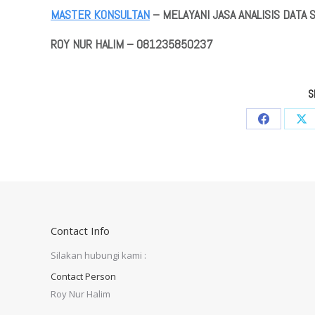
MASTER KONSULTAN
– MELAYANI JASA ANALISIS DATA
ROY NUR HALIM – 081235850237
S
Share
Sha
on
on
Facebook
X
Contact Info
Silakan hubungi kami :
Contact Person
Roy Nur Halim