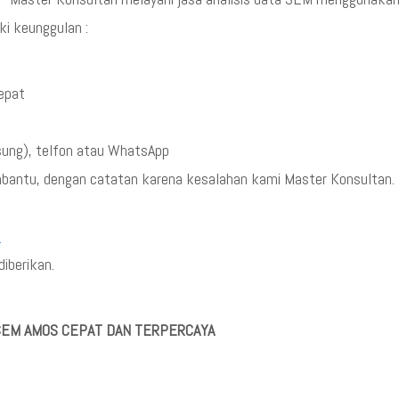
i keunggulan :
cepat
sung), telfon atau WhatsApp
mbantu, dengan catatan karena kesalahan kami Master Konsultan.
5
iberikan.
 SEM AMOS CEPAT DAN TERPERCAYA