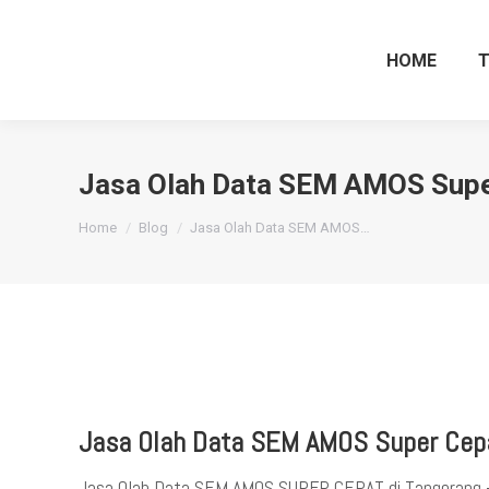
HOME
Jasa Olah Data SEM AMOS Supe
You are here:
Home
Blog
Jasa Olah Data SEM AMOS…
Jasa Olah Data SEM AMOS Super Cepa
Jasa Olah Data SEM AMOS SUPER CEPAT di Tangerang –