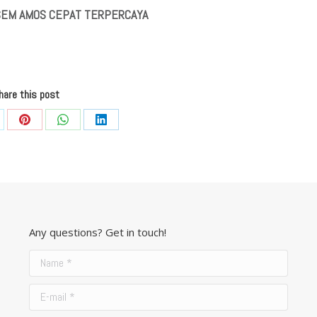
 SEM AMOS CEPAT TERPERCAYA
hare this post
re
Share
Share
Share
on
on
on
Pinterest
WhatsApp
LinkedIn
Any questions? Get in touch!
Name *
E-mail *