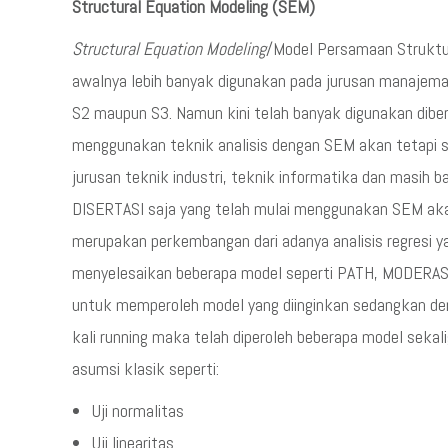
Structural Equation Modeling (SEM)
Structural Equation Modeling
/Model Persamaan Struktu
awalnya lebih banyak digunakan pada jurusan manajeman 
S2 maupun S3. Namun kini telah banyak digunakan dibe
menggunakan teknik analisis dengan SEM akan tetapi s
jurusan teknik industri, teknik informatika dan masih ba
DISERTASI saja yang telah mulai menggunakan SEM ak
merupakan perkembangan dari adanya analisis regresi y
menyelesaikan beberapa model seperti PATH, MODERASI, 
untuk memperoleh model yang diinginkan sedangkan de
kali running maka telah diperoleh beberapa model sekal
asumsi klasik seperti:
Uji normalitas
Uji linearitas