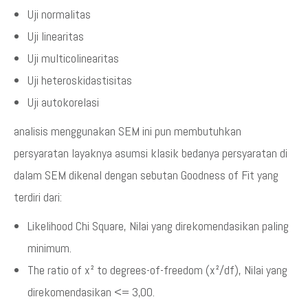
Uji normalitas
Uji linearitas
Uji multicolinearitas
Uji heteroskidastisitas
Uji autokorelasi
analisis menggunakan SEM ini pun membutuhkan
persyaratan layaknya asumsi klasik bedanya persyaratan di
dalam SEM dikenal dengan sebutan Goodness of Fit yang
terdiri dari:
Likelihood Chi Square, Nilai yang direkomendasikan paling
minimum.
The ratio of x² to degrees-of-freedom (x²/df), Nilai yang
direkomendasikan <= 3,00.