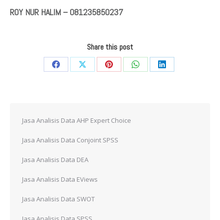
ROY NUR HALIM – 081235850237
Share this post
Share
Share
Share
Share
Share
on
on
on
on
on
Facebook
X
Pinterest
WhatsApp
LinkedIn
Jasa Analisis Data AHP Expert Choice
Jasa Analisis Data Conjoint SPSS
Jasa Analisis Data DEA
Jasa Analisis Data EViews
Jasa Analisis Data SWOT
Jasa Analisis Data SPSS