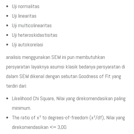
Uji normalitas
Uji linearitas
Uji multicolinearitas
Uji heteroskidastisitas
Uji autokorelasi
analisis menggunakan SEM ini pun membutuhkan
persyaratan layaknya asumsi klasik bedanya persyaratan di
dalam SEM dikenal dengan sebutan Goodness of Fit yang
terdiri dari:
Likelihood Chi Square, Nilai yang direkomendasikan paling
minimum.
The ratio of x² to degrees-of-freedom (x²/df), Nilai yang
direkomendasikan <= 3,00.