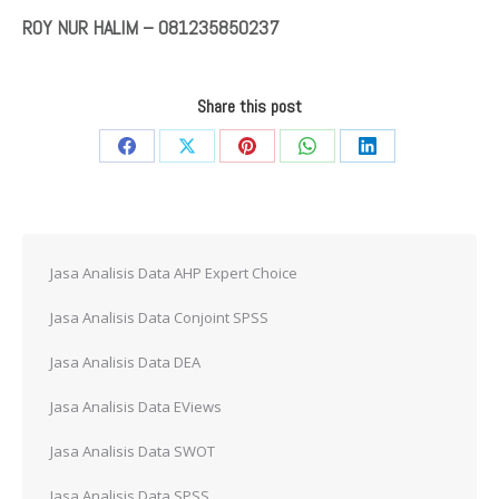
ROY NUR HALIM – 081235850237
Share this post
Share
Share
Share
Share
Share
on
on
on
on
on
Facebook
X
Pinterest
WhatsApp
LinkedIn
Jasa Analisis Data AHP Expert Choice
Jasa Analisis Data Conjoint SPSS
Jasa Analisis Data DEA
Jasa Analisis Data EViews
Jasa Analisis Data SWOT
Jasa Analisis Data SPSS