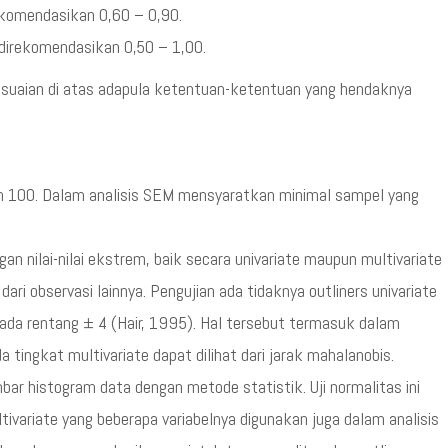
rekomendasikan 0,60 – 0,90.
 direkomendasikan 0,50 – 1,00.
sesuaian di atas adapula ketentuan-ketentuan yang hendaknya
ah 100. Dalam analisis SEM mensyaratkan minimal sampel yang
an nilai-nilai ekstrem, baik secara univariate maupun multivariate
dari observasi lainnya. Pengujian ada tidaknya outliners univariate
pada rentang ± 4 (Hair, 1995). Hal tersebut termasuk dalam
a tingkat multivariate dapat dilihat dari jarak mahalanobis.
bar histogram data dengan metode statistik. Uji normalitas ini
tivariate yang beberapa variabelnya digunakan juga dalam analisis