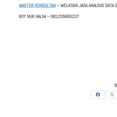
MASTER KONSULTAN
– MELAYANI JASA ANALISIS DATA
ROY NUR HALIM – 081235850237
S
Share
Sha
on
on
Facebook
X