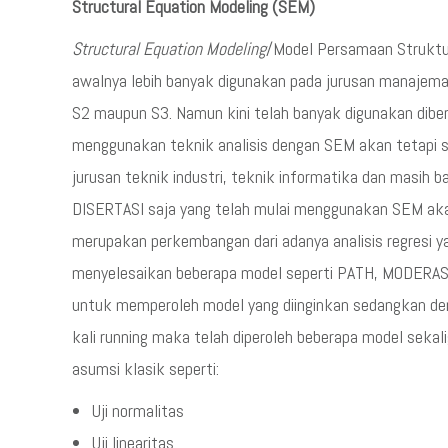
Structural Equation Modeling (SEM)
Structural Equation Modeling
/Model Persamaan Struktu
awalnya lebih banyak digunakan pada jurusan manajeman 
S2 maupun S3. Namun kini telah banyak digunakan dibe
menggunakan teknik analisis dengan SEM akan tetapi s
jurusan teknik industri, teknik informatika dan masih ba
DISERTASI saja yang telah mulai menggunakan SEM ak
merupakan perkembangan dari adanya analisis regresi y
menyelesaikan beberapa model seperti PATH, MODERASI, 
untuk memperoleh model yang diinginkan sedangkan de
kali running maka telah diperoleh beberapa model sekal
asumsi klasik seperti:
Uji normalitas
Uji linearitas