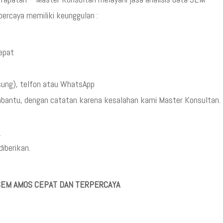
ercaya memiliki keunggulan :
cepat
sung), telfon atau WhatsApp
mbantu, dengan catatan karena kesalahan kami Master Konsultan.
5
iberikan.
 SEM AMOS CEPAT DAN TERPERCAYA