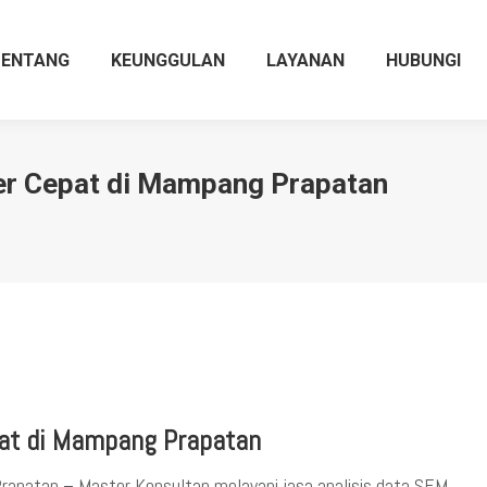
TENTANG
KEUNGGULAN
LAYANAN
HUBUNGI
r Cepat di Mampang Prapatan
at di Mampang Prapatan
patan – Master Konsultan melayani jasa analisis data SEM