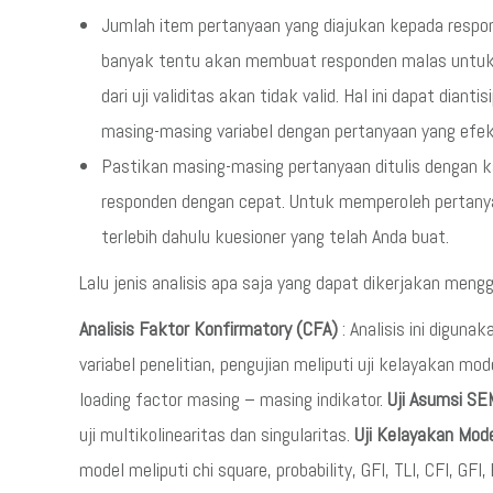
Jumlah item pertanyaan yang diajukan kepada respon
banyak tentu akan membuat responden malas untuk 
dari uji validitas akan tidak valid. Hal ini dapat di
masing-masing variabel dengan pertanyaan yang efek
Pastikan masing-masing pertanyaan ditulis dengan ka
responden dengan cepat. Untuk memperoleh pertany
terlebih dahulu kuesioner yang telah Anda buat.
Lalu jenis analisis apa saja yang dapat dikerjakan me
Analisis Faktor Konfirmatory (CFA)
: Analisis ini digun
variabel penelitian, pengujian meliputi uji kelayakan mode
loading factor masing – masing indikator.
Uji Asumsi SE
uji multikolinearitas dan singularitas.
Uji Kelayakan Mod
model meliputi chi square, probability, GFI, TLI, CFI, G