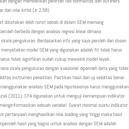
akukan dengan memberikan perintah tes normalitas dan outliners.
 dari nilai kritis (± 2,58).
t dikatakan lebih rumit sebab di dalam SEM memang
roleh berbeda dengan analisis regresi linear dimana
 skala pengukuran. Berdasarkan info yang saya peroleh dari dosen
uk menyatakan model SEM yang digunakan adalah fit tidak harus
harus tidak signifikan sudah cukup mewakili model layak
imana skala pengukuran dengan kuesioner diperoleh data yang tidak
liditas instrumen penelitian. Pastikan hasil dari uji validitas benar-
yang menggunakan analisis SEM pada hipotesisnya harus menggunakan
ozali (2011), CFA digunakan untuk menguji kemampuan indikator-
menginformasikan sebuah variabel. Syarat minimal suatu indikator
kator pertanyaan menghasilkan nilai loading yang tinggi maka hasil
emperoleh hasil yang bagus untuk analisis dengan SEM adalah