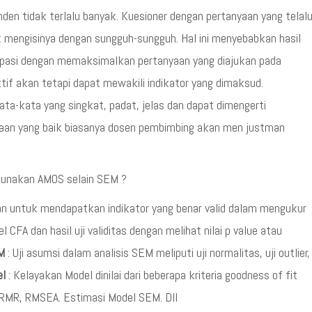
den tidak terlalu banyak. Kuesioner dengan pertanyaan yang telal
mengisinya dengan sungguh-sungguh. Hal ini menyebabkan hasil
antisipasi dengan memaksimalkan pertanyaan yang diajukan pada
tif akan tetapi dapat mewakili indikator yang dimaksud.
ta-kata yang singkat, padat, jelas dan dapat dimengerti
aan yang baik biasanya dosen pembimbing akan men justman
nggunakan AMOS selain SEM ?
akan untuk mendapatkan indikator yang benar valid dalam mengukur
l CFA dan hasil uji validitas dengan melihat nilai p value atau
M
: Uji asumsi dalam analisis SEM meliputi uji normalitas, uji outlier,
el
: Kelayakan Model dinilai dari beberapa kriteria goodness of fit
FI, RMR, RMSEA. Estimasi Model SEM. Dll