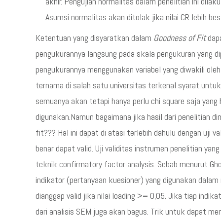
akhir. Pengujian normalitas dalam penelitian ini dil
Asumsi normalitas akan ditolak jika nilai CR lebih besar
Ketentuan yang disyaratkan dalam
Goodness of Fit
dapa
pengukurannya langsung pada skala pengukuran yang dipe
pengukurannya menggunakan variabel yang diwakili oleh
ternama di salah satu universitas terkenal syarat unt
semuanya akan tetapi hanya perlu chi square saja yang 
digunakan.Namun bagaimana jika hasil dari penelitian d
fit??? Hal ini dapat di atasi terlebih dahulu dengan uji va
benar dapat valid. Uji validitas instrumen penelitian 
teknik confirmatory factor analysis. Sebab menurut Gh
indikator (pertanyaan kuesioner) yang digunakan dalam 
dianggap valid jika nilai loading >= 0,05. Jika tiap indi
dari analisis SEM juga akan bagus. Trik untuk dapat m