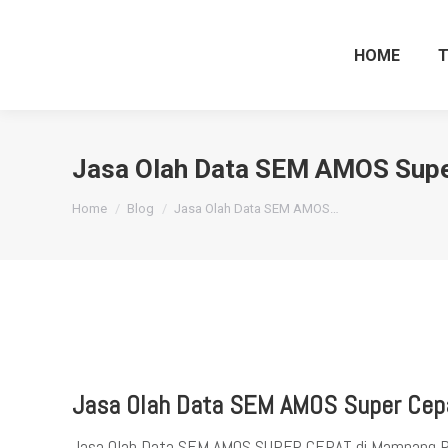
HOME
Jasa Olah Data SEM AMOS Supe
You are here:
Home
Blog
Jasa Olah Data SEM AMOS…
Jasa Olah Data SEM AMOS Super Cep
Jasa Olah Data SEM AMOS SUPER CEPAT di Mampang Pra