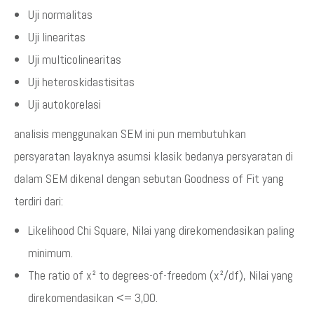
Uji normalitas
Uji linearitas
Uji multicolinearitas
Uji heteroskidastisitas
Uji autokorelasi
analisis menggunakan SEM ini pun membutuhkan
persyaratan layaknya asumsi klasik bedanya persyaratan di
dalam SEM dikenal dengan sebutan Goodness of Fit yang
terdiri dari:
Likelihood Chi Square, Nilai yang direkomendasikan paling
minimum.
The ratio of x² to degrees-of-freedom (x²/df), Nilai yang
direkomendasikan <= 3,00.