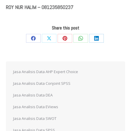
ROY NUR HALIM – 081235850237
Share this post
Share
Share
Share
Share
Share
on
on
on
on
on
Facebook
X
Pinterest
WhatsApp
LinkedIn
Jasa Analisis Data AHP Expert Choice
Jasa Analisis Data Conjoint SPSS
Jasa Analisis Data DEA
Jasa Analisis Data EViews
Jasa Analisis Data SWOT
Jasa Analisis Data SPSS