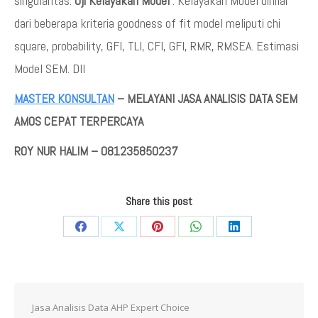
singularitas.
Uji Kelayakan Model
: Kelayakan Model dinilai
dari beberapa kriteria goodness of fit model meliputi chi
square, probability, GFI, TLI, CFI, GFI, RMR, RMSEA. Estimasi
Model SEM. Dll
MASTER KONSULTAN
– MELAYANI JASA ANALISIS DATA SEM
AMOS CEPAT TERPERCAYA
ROY NUR HALIM – 081235850237
Share this post
Share
Share
Share
Share
Share
on
on
on
on
on
Facebook
X
Pinterest
WhatsApp
LinkedIn
Jasa Analisis Data AHP Expert Choice