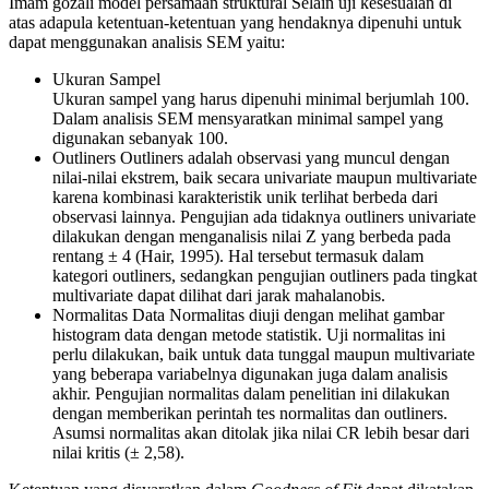
Imam gozali model persamaan struktural Selain uji kesesuaian di
atas adapula ketentuan-ketentuan yang hendaknya dipenuhi untuk
dapat menggunakan analisis SEM yaitu:
Ukuran Sampel
Ukuran sampel yang harus dipenuhi minimal berjumlah 100.
Dalam analisis SEM mensyaratkan minimal sampel yang
digunakan sebanyak 100.
Outliners Outliners adalah observasi yang muncul dengan
nilai-nilai ekstrem, baik secara univariate maupun multivariate
karena kombinasi karakteristik unik terlihat berbeda dari
observasi lainnya. Pengujian ada tidaknya outliners univariate
dilakukan dengan menganalisis nilai Z yang berbeda pada
rentang ± 4 (Hair, 1995). Hal tersebut termasuk dalam
kategori outliners, sedangkan pengujian outliners pada tingkat
multivariate dapat dilihat dari jarak mahalanobis.
Normalitas Data Normalitas diuji dengan melihat gambar
histogram data dengan metode statistik. Uji normalitas ini
perlu dilakukan, baik untuk data tunggal maupun multivariate
yang beberapa variabelnya digunakan juga dalam analisis
akhir. Pengujian normalitas dalam penelitian ini dilakukan
dengan memberikan perintah tes normalitas dan outliners.
Asumsi normalitas akan ditolak jika nilai CR lebih besar dari
nilai kritis (± 2,58).