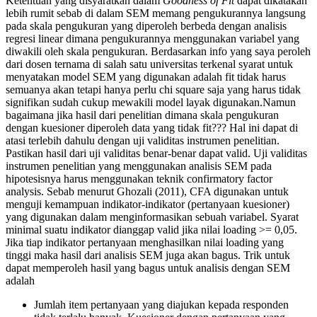
Ketentuan yang disyaratkan dalam
Goodness of Fit
dapat dikatakan
lebih rumit sebab di dalam SEM memang pengukurannya langsung
pada skala pengukuran yang diperoleh berbeda dengan analisis
regresi linear dimana pengukurannya menggunakan variabel yang
diwakili oleh skala pengukuran. Berdasarkan info yang saya peroleh
dari dosen ternama di salah satu universitas terkenal syarat untuk
menyatakan model SEM yang digunakan adalah fit tidak harus
semuanya akan tetapi hanya perlu chi square saja yang harus tidak
signifikan sudah cukup mewakili model layak digunakan.Namun
bagaimana jika hasil dari penelitian dimana skala pengukuran
dengan kuesioner diperoleh data yang tidak fit??? Hal ini dapat di
atasi terlebih dahulu dengan uji validitas instrumen penelitian.
Pastikan hasil dari uji validitas benar-benar dapat valid. Uji validitas
instrumen penelitian yang menggunakan analisis SEM pada
hipotesisnya harus menggunakan teknik confirmatory factor
analysis. Sebab menurut Ghozali (2011), CFA digunakan untuk
menguji kemampuan indikator-indikator (pertanyaan kuesioner)
yang digunakan dalam menginformasikan sebuah variabel. Syarat
minimal suatu indikator dianggap valid jika nilai loading >= 0,05.
Jika tiap indikator pertanyaan menghasilkan nilai loading yang
tinggi maka hasil dari analisis SEM juga akan bagus. Trik untuk
dapat memperoleh hasil yang bagus untuk analisis dengan SEM
adalah
Jumlah item pertanyaan yang diajukan kepada responden