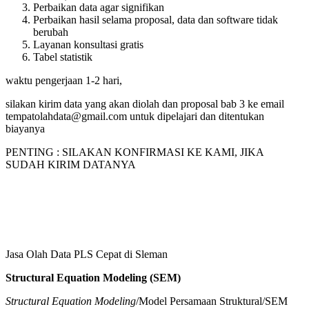
Perbaikan data agar signifikan
Perbaikan hasil selama proposal, data dan software tidak
berubah
Layanan konsultasi gratis
Tabel statistik
waktu pengerjaan 1-2 hari,
silakan kirim data yang akan diolah dan proposal bab 3 ke email
tempatolahdata@gmail.com untuk dipelajari dan ditentukan
biayanya
PENTING : SILAKAN KONFIRMASI KE KAMI, JIKA
SUDAH KIRIM DATANYA
Jasa Olah Data PLS Cepat di Sleman
Structural Equation Modeling (SEM)
Structural Equation Modeling
/Model Persamaan Struktural/SEM