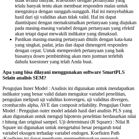
tidak terlalu banyak. Kuesioner dengan pertanyaan yang
telalu banyak tentu akan membuat responden malas untuk
mengisinya dengan sungguh-sungguh. Hal ini menyebabkan
hasil dari uji validitas akan tidak valid. Hal ini dapat
diantisipasi dengan memaksimalkan pertanyaan yang diajukan
pada masing-masing variabel dengan pertanyaan yang efektif
akan tetapi dapat mewakili indikator yang dimaksud.
Pastikan masing-masing pertanyaan ditulis dengan kata-kata
yang singkat, padat, jelas dan dapat dimengerti responden
dengan cepat. Untuk memperoleh pertanyaan yang baik
biasanya dosen pembimbing akan men justman terlebih
dahulu kuesioner yang telah Anda buat.
Apa yang bisa dilayani menggunakan software SmartPLS
Selain analisis SEM?
Pengujian Inner Model : Analisis ini digunakan untuk mendapatkan
indikator yang benar valid dalam mengukur variabel penelitian,
pengujian meliputi uji validitas konvergen, uji validitas divergen,
crombacnhs alpha, AVE dan composit reliability. Pengujian Outer
Model : Pengujian outer model adalah hasil dari analisis PLS yang
akan digunakan untuk menguji hipotesis penelitian berdasarkan nilai
t hitung dan original sampel. Uji determinasi (R Square) : Nilai R
Square ini digunakan untuk mengetahui besar pengaruh total
variabel eksogen terhadap variabel endogen. Koefisien Path
:Koefisien ini dapat membantu memperhitungkan pengaruh