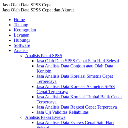
Skip
Jasa Olah Data SPSS Cepat
to
Jasa Olah Data SPSS Cepat dan Akurat
content
Home
Tentang
Keunggulan
Layanan
Hubungi
Software
Analisis
Analisis Pakai SPSS
Jasa Olah Data SPSS Cepat Satu Hari Selesai
Jasa Analisis Data Conjoin atau Olah Data
Konjoin
Jasa Analisis Data Korelasi Simetris Cepat
Terpercaya
Jasa Analisis Data Korelasi Asimetris SPSS
Cepat Terpercaya
Jasa Analisis Data Korelasi Timbal Balik Cepat
Terpercaya
Jasa Analisis Data Regresi Cepat Terpercaya
Jasa Uji Validitas Reliabilitas
Analisis Pakai Eviews
Jasa Analisis Data Eviews Cepat Satu Hari
Selesai