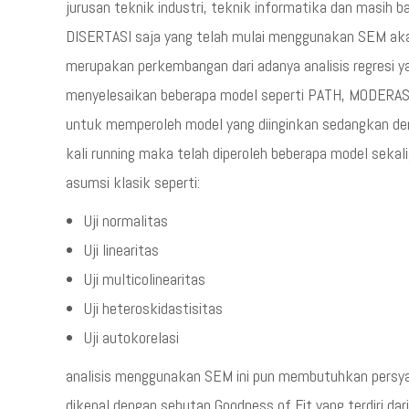
jurusan teknik industri, teknik informatika dan masih ba
DISERTASI saja yang telah mulai menggunakan SEM ak
merupakan perkembangan dari adanya analisis regresi y
menyelesaikan beberapa model seperti PATH, MODERASI, 
untuk memperoleh model yang diinginkan sedangkan de
kali running maka telah diperoleh beberapa model sekal
asumsi klasik seperti:
Uji normalitas
Uji linearitas
Uji multicolinearitas
Uji heteroskidastisitas
Uji autokorelasi
analisis menggunakan SEM ini pun membutuhkan persya
dikenal dengan sebutan Goodness of Fit yang terdiri dari