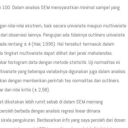
ah 100. Dalam analisis SEM mensyaratkan minimal sampel yang
an nilai-nilai ekstrem, baik secara univariate maupun multivariate
dari observasi lainnya. Pengujian ada tidaknya outliners univariate
pada rentang ± 4 (Hair, 1995). Hal tersebut termasuk dalam
a tingkat multivariate dapat dilihat dari jarak mahalanobis.
bar histogram data dengan metode statistik. Uji normalitas ini
tivariate yang beberapa variabelnya digunakan juga dalam analisis
akukan dengan memberikan perintah tes normalitas dan outliners.
 dari nilai kritis (± 2,58).
t dikatakan lebih rumit sebab di dalam SEM memang
roleh berbeda dengan analisis regresi linear dimana
 skala pengukuran. Berdasarkan info yang saya peroleh dari dosen