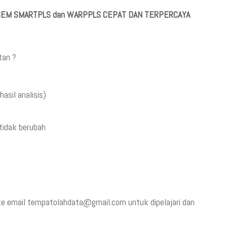
 SEM SMARTPLS dan WARPPLS CEPAT DAN TERPERCAYA
tan ?
asil analisis)
tidak berubah
3 ke email tempatolahdata@gmail.com untuk dipelajari dan