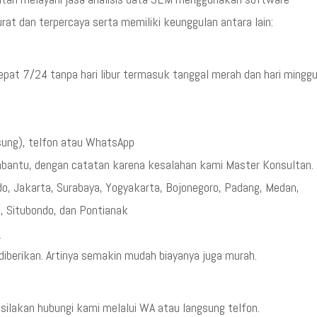
t dan terpercaya serta memiliki keunggulan antara lain:
epat 7/24 tanpa hari libur termasuk tanggal merah dan hari mingg
sung), telfon atau WhatsApp
mbantu, dengan catatan karena kesalahan kami Master Konsultan.
ndo, Jakarta, Surabaya, Yogyakarta, Bojonegoro, Padang, Medan,
, Situbondo, dan Pontianak
5
iberikan. Artinya semakin mudah biayanya juga murah.
ilakan hubungi kami melalui WA atau langsung telfon.