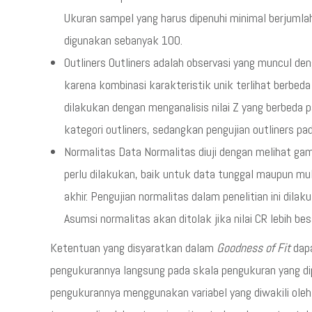
Ukuran sampel yang harus dipenuhi minimal berjuml
digunakan sebanyak 100.
Outliners Outliners adalah observasi yang muncul deng
karena kombinasi karakteristik unik terlihat berbeda 
dilakukan dengan menganalisis nilai Z yang berbeda 
kategori outliners, sedangkan pengujian outliners pad
Normalitas Data Normalitas diuji dengan melihat gam
perlu dilakukan, baik untuk data tunggal maupun mul
akhir. Pengujian normalitas dalam penelitian ini dil
Asumsi normalitas akan ditolak jika nilai CR lebih besar
Ketentuan yang disyaratkan dalam
Goodness of Fit
dapa
pengukurannya langsung pada skala pengukuran yang dipe
pengukurannya menggunakan variabel yang diwakili oleh