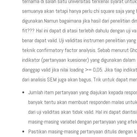
ternama di salah satu universitas terkenal syarat unt
semuanya akan tetapi hanya perlu chi square saja yang 
digunakan.Namun bagaimana jika hasil dari penelitian d
fit??? Hal ini dapat di atasi terlebih dahulu dengan uji va
benar dapat valid. Uji validitas instrumen penelitian 
teknik confirmatory factor analysis. Sebab menurut Gh
indikator (pertanyaan kuesioner) yang digunakan dalam 
dianggap valid jika nilai loading >= 0,05. Jika tiap indi
dari analisis SEM juga akan bagus. Trik untuk dapat m
Jumlah item pertanyaan yang diajukan kepada respon
banyak tentu akan membuat responden malas untuk 
dari uji validitas akan tidak valid. Hal ini dapat di
masing-masing variabel dengan pertanyaan yang efek
Pastikan masing-masing pertanyaan ditulis dengan ka