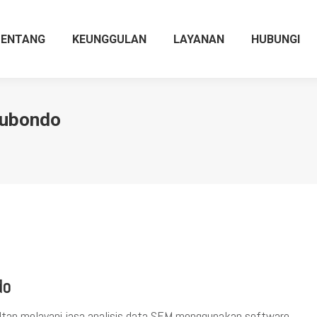
TENTANG
KEUNGGULAN
LAYANAN
HUBUNGI
tubondo
do
tan melayani jasa analisis data SEM menggunakan software