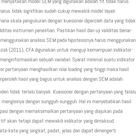
uk menyatakan model SEM yang digunakan adalah fit tidak harus
harus tidak signifikan sudah cukup mewakili model layak
imana skala pengukuran dengan kuesioner diperoleh data yang tidak
liditas instrumen penelitian. Pastikan hasil dari uji validitas benar-
yang menggunakan analisis SEM pada hipotesisnya harus menggunakan
ozali (2011), CFA digunakan untuk menguji kemampuan indikator-
menginformasikan sebuah variabel. Syarat minimal suatu indikator
kator pertanyaan menghasilkan nilai loading yang tinggi maka hasil
emperoleh hasil yang bagus untuk analisis dengan SEM adalah
den tidak terlalu banyak. Kuesioner dengan pertanyaan yang telal
mengisinya dengan sungguh-sungguh. Hal ini menyebabkan hasil
antisipasi dengan memaksimalkan pertanyaan yang diajukan pada
tif akan tetapi dapat mewakili indikator yang dimaksud.
ta-kata yang singkat, padat, jelas dan dapat dimengerti