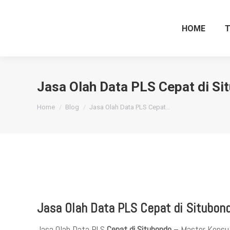
HOME
Jasa Olah Data PLS Cepat di Si
You are here:
Home
Blog
Jasa Olah Data PLS Cepat…
Jasa Olah Data PLS Cepat di Situbon
Jasa Olah Data PLS
Cepat di Situbondo
– Master Konsul