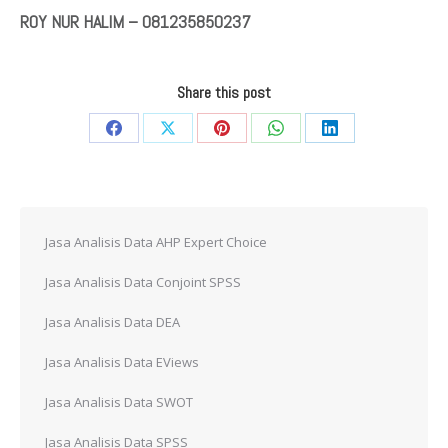
ROY NUR HALIM – 081235850237
Share this post
Share
Share
Share
Share
Share
on
on
on
on
on
Facebook
X
Pinterest
WhatsApp
LinkedIn
Jasa Analisis Data AHP Expert Choice
Jasa Analisis Data Conjoint SPSS
Jasa Analisis Data DEA
Jasa Analisis Data EViews
Jasa Analisis Data SWOT
Jasa Analisis Data SPSS