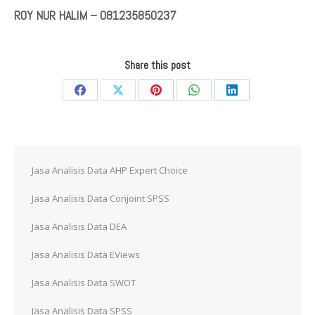
ROY NUR HALIM – 081235850237
Share this post
Share
Share
Share
Share
Share
on
on
on
on
on
Facebook
X
Pinterest
WhatsApp
LinkedIn
Jasa Analisis Data AHP Expert Choice
Jasa Analisis Data Conjoint SPSS
Jasa Analisis Data DEA
Jasa Analisis Data EViews
Jasa Analisis Data SWOT
Jasa Analisis Data SPSS