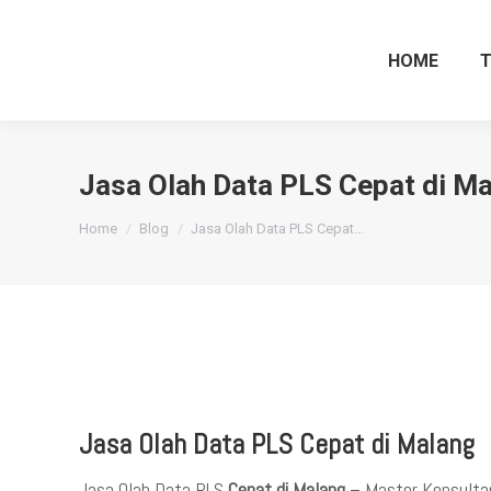
HOME
Jasa Olah Data PLS Cepat di M
You are here:
Home
Blog
Jasa Olah Data PLS Cepat…
Jasa Olah Data PLS Cepat di Malang
Jasa Olah Data PLS
Cepat di Malang
– Master Konsulta