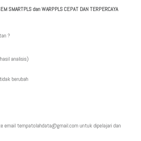
 SEM SMARTPLS dan WARPPLS CEPAT DAN TERPERCAYA
tan ?
asil analisis)
tidak berubah
3 ke email tempatolahdata@gmail.com untuk dipelajari dan