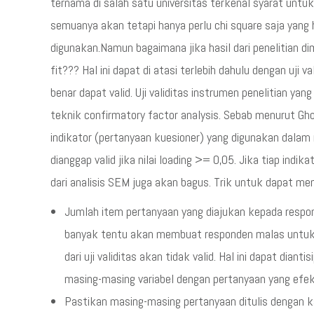
ternama di salah satu universitas terkenal syarat unt
semuanya akan tetapi hanya perlu chi square saja yang 
digunakan.Namun bagaimana jika hasil dari penelitian d
fit??? Hal ini dapat di atasi terlebih dahulu dengan uji va
benar dapat valid. Uji validitas instrumen penelitian 
teknik confirmatory factor analysis. Sebab menurut Gh
indikator (pertanyaan kuesioner) yang digunakan dalam 
dianggap valid jika nilai loading >= 0,05. Jika tiap indi
dari analisis SEM juga akan bagus. Trik untuk dapat m
Jumlah item pertanyaan yang diajukan kepada respon
banyak tentu akan membuat responden malas untuk 
dari uji validitas akan tidak valid. Hal ini dapat di
masing-masing variabel dengan pertanyaan yang efek
Pastikan masing-masing pertanyaan ditulis dengan ka