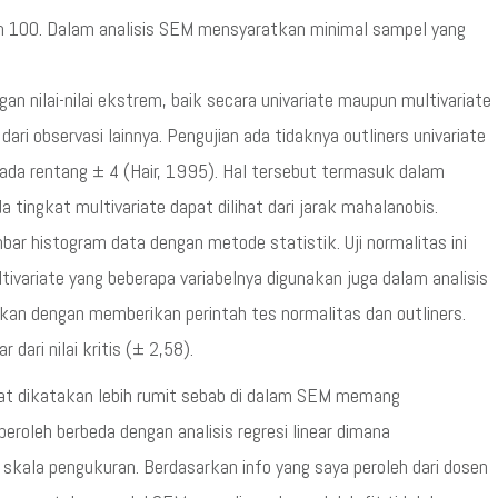
ah 100. Dalam analisis SEM mensyaratkan minimal sampel yang
an nilai-nilai ekstrem, baik secara univariate maupun multivariate
dari observasi lainnya. Pengujian ada tidaknya outliners univariate
pada rentang ± 4 (Hair, 1995). Hal tersebut termasuk dalam
a tingkat multivariate dapat dilihat dari jarak mahalanobis.
bar histogram data dengan metode statistik. Uji normalitas ini
tivariate yang beberapa variabelnya digunakan juga dalam analisis
akukan dengan memberikan perintah tes normalitas dan outliners.
 dari nilai kritis (± 2,58).
t dikatakan lebih rumit sebab di dalam SEM memang
roleh berbeda dengan analisis regresi linear dimana
 skala pengukuran. Berdasarkan info yang saya peroleh dari dosen