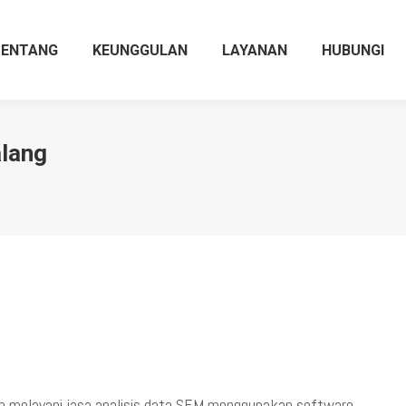
TENTANG
KEUNGGULAN
LAYANAN
HUBUNGI
alang
n melayani jasa analisis data SEM menggunakan software