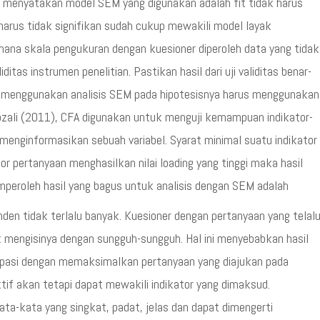
uk menyatakan model SEM yang digunakan adalah fit tidak harus
harus tidak signifikan sudah cukup mewakili model layak
imana skala pengukuran dengan kuesioner diperoleh data yang tidak
liditas instrumen penelitian. Pastikan hasil dari uji validitas benar-
yang menggunakan analisis SEM pada hipotesisnya harus menggunakan
ozali (2011), CFA digunakan untuk menguji kemampuan indikator-
menginformasikan sebuah variabel. Syarat minimal suatu indikator
kator pertanyaan menghasilkan nilai loading yang tinggi maka hasil
emperoleh hasil yang bagus untuk analisis dengan SEM adalah
den tidak terlalu banyak. Kuesioner dengan pertanyaan yang telal
mengisinya dengan sungguh-sungguh. Hal ini menyebabkan hasil
antisipasi dengan memaksimalkan pertanyaan yang diajukan pada
tif akan tetapi dapat mewakili indikator yang dimaksud.
ta-kata yang singkat, padat, jelas dan dapat dimengerti