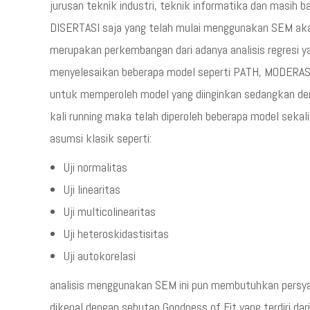
jurusan teknik industri, teknik informatika dan masih ba
DISERTASI saja yang telah mulai menggunakan SEM ak
merupakan perkembangan dari adanya analisis regresi y
menyelesaikan beberapa model seperti PATH, MODERASI, 
untuk memperoleh model yang diinginkan sedangkan de
kali running maka telah diperoleh beberapa model sekal
asumsi klasik seperti:
Uji normalitas
Uji linearitas
Uji multicolinearitas
Uji heteroskidastisitas
Uji autokorelasi
analisis menggunakan SEM ini pun membutuhkan persya
dikenal dengan sebutan Goodness of Fit yang terdiri dari