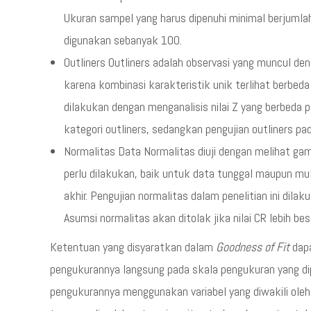
Ukuran sampel yang harus dipenuhi minimal berjuml
digunakan sebanyak 100.
Outliners Outliners adalah observasi yang muncul deng
karena kombinasi karakteristik unik terlihat berbeda 
dilakukan dengan menganalisis nilai Z yang berbeda 
kategori outliners, sedangkan pengujian outliners pad
Normalitas Data Normalitas diuji dengan melihat gam
perlu dilakukan, baik untuk data tunggal maupun mul
akhir. Pengujian normalitas dalam penelitian ini dil
Asumsi normalitas akan ditolak jika nilai CR lebih besar
Ketentuan yang disyaratkan dalam
Goodness of Fit
dapa
pengukurannya langsung pada skala pengukuran yang dipe
pengukurannya menggunakan variabel yang diwakili oleh