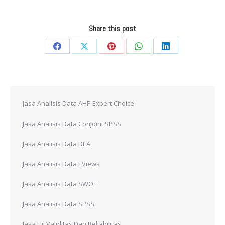
Share this post
Share
Share
Share
Share
Share
on
on
on
on
on
Facebook
X
Pinterest
WhatsApp
LinkedIn
Jasa Analisis Data AHP Expert Choice
Jasa Analisis Data Conjoint SPSS
Jasa Analisis Data DEA
Jasa Analisis Data EViews
Jasa Analisis Data SWOT
Jasa Analisis Data SPSS
Jasa Uji Validitas Dan Reliabilitas