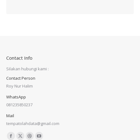
Contact Info
Silakan hubungi kami :
Contact Person
Roy Nur Halim
WhatsApp
081235850237
Mail
tempatolahdata@gmail.com
Find us on:
Facebook
X
Dribbble
YouTube