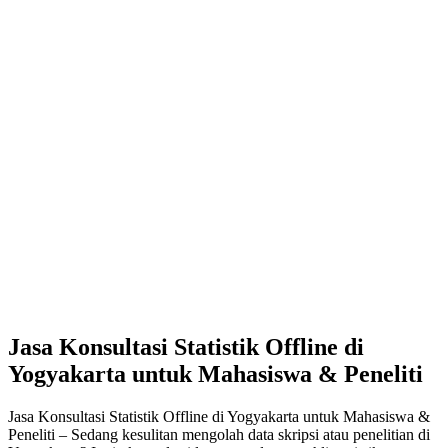
Jasa Konsultasi Statistik Offline di
Yogyakarta untuk Mahasiswa & Peneliti
Jasa Konsultasi Statistik Offline di Yogyakarta untuk Mahasiswa &
Peneliti – Sedang kesulitan mengolah data skripsi atau penelitian di