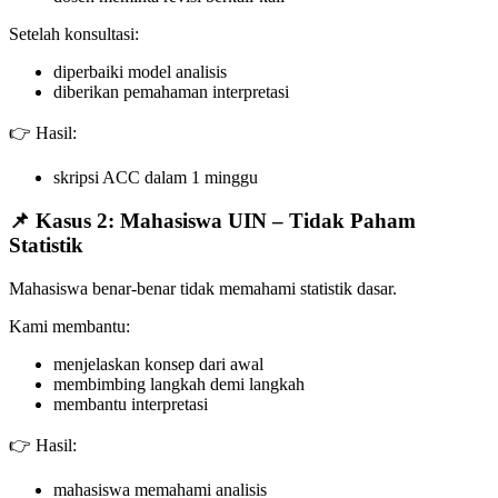
Setelah konsultasi:
diperbaiki model analisis
diberikan pemahaman interpretasi
👉 Hasil:
skripsi ACC dalam 1 minggu
📌 Kasus 2: Mahasiswa UIN – Tidak Paham
Statistik
Mahasiswa benar-benar tidak memahami statistik dasar.
Kami membantu:
menjelaskan konsep dari awal
membimbing langkah demi langkah
membantu interpretasi
👉 Hasil:
mahasiswa memahami analisis