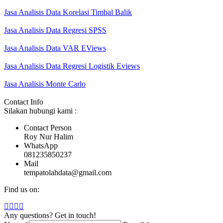
Jasa Analisis Data Korelasi Timbal Balik
Jasa Analisis Data Regresi SPSS
Jasa Analisis Data VAR EViews
Jasa Analisis Data Regresi Logistik Eviews
Jasa Analisis Monte Carlo
Contact Info
Silakan hubungi kami :
Contact Person
Roy Nur Halim
WhatsApp
081235850237
Mail
tempatolahdata@gmail.com
Find us on:
Facebook
X
Dribbble
YouTube
page
page
page
page
Any questions? Get in touch!