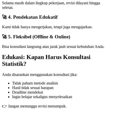
Selama masih dalam lingkup pekerjaan, revisi dilayani hingga
selesai.
🚀 4. Pendekatan Edukatif
Kami tidak hanya mengerjakan, tetapi juga mengajarkan.
🚀 5. Fleksibel (Offline & Online)
Bisa konsultasi langsung atau jarak jauh sesuai kebutuhan Anda.
Edukasi: Kapan Harus Konsultasi
Statistik?
Anda disarankan menggunakan konsultasi jika:
Tidak paham metode analisis
Hasil tidak sesuai harapan
Deadline mendekat
Ingin belajar sekaligus menyelesaikan
👉 Jangan menunggu revisi menumpuk.