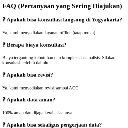
FAQ (Pertanyaan yang Sering Diajukan)
❓ Apakah bisa konsultasi langsung di Yogyakarta?
Ya, kami menyediakan layanan offline (tatap muka).
❓ Berapa biaya konsultasi?
Biaya tergantung kebutuhan dan kompleksitas analisis. Silakan
konsultasi terlebih dahulu.
❓ Apakah bisa revisi?
Ya, kami menyediakan revisi sampai ACC.
❓ Apakah data aman?
100% aman dan dijaga kerahasiaannya.
❓ Apakah bisa sekaligus pengerjaan data?