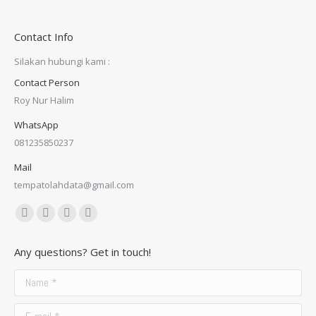
Contact Info
Silakan hubungi kami :
Contact Person
Roy Nur Halim
WhatsApp
081235850237
Mail
tempatolahdata@gmail.com
Find us on:
Facebook
X
Dribbble
YouTube
page
page
page
page
Any questions? Get in touch!
opens
opens
opens
opens
in
in
in
in
Name *
new
new
new
new
E-mail *
window
window
window
window