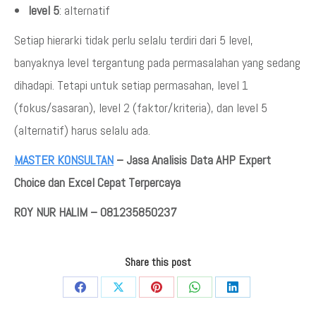
level 5
: alternatif
Setiap hierarki tidak perlu selalu terdiri dari 5 level,
banyaknya level tergantung pada permasalahan yang sedang
dihadapi. Tetapi untuk setiap permasahan, level 1
(fokus/sasaran), level 2 (faktor/kriteria), dan level 5
(alternatif) harus selalu ada.
MASTER KONSULTAN
– Jasa Analisis Data AHP Expert
Choice dan Excel Cepat Terpercaya
ROY NUR HALIM – 081235850237
Share this post
Share
Share
Share
Share
Share