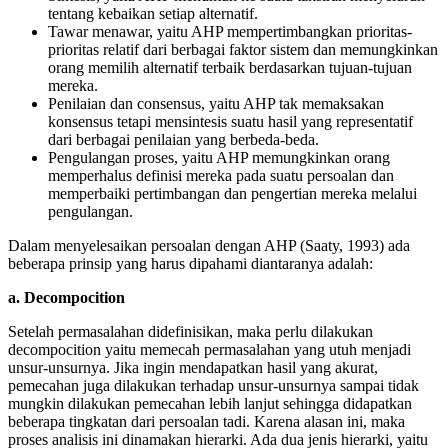
tentang kebaikan setiap alternatif.
Tawar menawar, yaitu AHP mempertimbangkan prioritas-
prioritas relatif dari berbagai faktor sistem dan memungkinkan
orang memilih alternatif terbaik berdasarkan tujuan-tujuan
mereka.
Penilaian dan consensus, yaitu AHP tak memaksakan
konsensus tetapi mensintesis suatu hasil yang representatif
dari berbagai penilaian yang berbeda-beda.
Pengulangan proses, yaitu AHP memungkinkan orang
memperhalus definisi mereka pada suatu persoalan dan
memperbaiki pertimbangan dan pengertian mereka melalui
pengulangan.
Dalam menyelesaikan persoalan dengan AHP (Saaty, 1993) ada
beberapa prinsip yang harus dipahami diantaranya adalah:
a. Decompocition
Setelah permasalahan didefinisikan, maka perlu dilakukan
decompocition yaitu memecah permasalahan yang utuh menjadi
unsur-unsurnya. Jika ingin mendapatkan hasil yang akurat,
pemecahan juga dilakukan terhadap unsur-unsurnya sampai tidak
mungkin dilakukan pemecahan lebih lanjut sehingga didapatkan
beberapa tingkatan dari persoalan tadi. Karena alasan ini, maka
proses analisis ini dinamakan hierarki. Ada dua jenis hierarki, yaitu