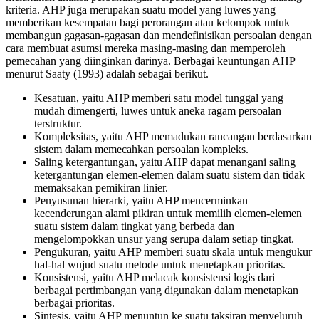
kriteria. AHP juga merupakan suatu model yang luwes yang
memberikan kesempatan bagi perorangan atau kelompok untuk
membangun gagasan-gagasan dan mendefinisikan persoalan dengan
cara membuat asumsi mereka masing-masing dan memperoleh
pemecahan yang diinginkan darinya. Berbagai keuntungan AHP
menurut Saaty (1993) adalah sebagai berikut.
Kesatuan, yaitu AHP memberi satu model tunggal yang
mudah dimengerti, luwes untuk aneka ragam persoalan
terstruktur.
Kompleksitas, yaitu AHP memadukan rancangan berdasarkan
sistem dalam memecahkan persoalan kompleks.
Saling ketergantungan, yaitu AHP dapat menangani saling
ketergantungan elemen-elemen dalam suatu sistem dan tidak
memaksakan pemikiran linier.
Penyusunan hierarki, yaitu AHP mencerminkan
kecenderungan alami pikiran untuk memilih elemen-elemen
suatu sistem dalam tingkat yang berbeda dan
mengelompokkan unsur yang serupa dalam setiap tingkat.
Pengukuran, yaitu AHP memberi suatu skala untuk mengukur
hal-hal wujud suatu metode untuk menetapkan prioritas.
Konsistensi, yaitu AHP melacak konsistensi logis dari
berbagai pertimbangan yang digunakan dalam menetapkan
berbagai prioritas.
Sintesis, yaitu AHP menuntun ke suatu taksiran menyeluruh