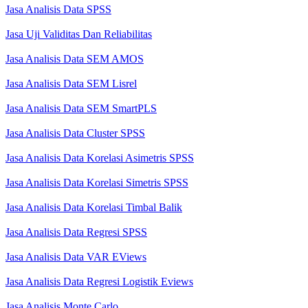
Jasa Analisis Data SPSS
Jasa Uji Validitas Dan Reliabilitas
Jasa Analisis Data SEM AMOS
Jasa Analisis Data SEM Lisrel
Jasa Analisis Data SEM SmartPLS
Jasa Analisis Data Cluster SPSS
Jasa Analisis Data Korelasi Asimetris SPSS
Jasa Analisis Data Korelasi Simetris SPSS
Jasa Analisis Data Korelasi Timbal Balik
Jasa Analisis Data Regresi SPSS
Jasa Analisis Data VAR EViews
Jasa Analisis Data Regresi Logistik Eviews
Jasa Analisis Monte Carlo