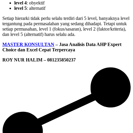
level 4
: obyektif
level 5
: alternatif
Setiap hierarki tidak perlu selalu terdiri dari 5 level, banyaknya level
tergantung pada permasalahan yang sedang dihadapi. Tetapi untuk
setiap permasahan, level 1 (fokus/sasaran), level 2 (faktor/kriteria),
dan level 5 (alternatif) harus selalu ada.
MASTER KONSULTAN
– Jasa Analisis Data AHP Expert
Choice dan Excel Cepat Terpercaya
ROY NUR HALIM – 081235850237