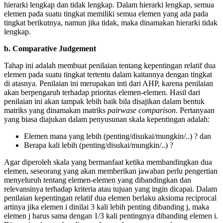
hierarki lengkap dan tidak lengkap. Dalam hierarki lengkap, semua
elemen pada suatu tingkat memiliki semua elemen yang ada pada
tingkat berikutnya, namun jika tidak, maka dinamakan hierarki tidak
lengkap.
b. Comparative Judgement
Tahap ini adalah membuat penilaian tentang kepentingan relatif dua
elemen pada suatu tingkat tertentu dalam kaitannya dengan tingkat
di atasnya. Penilaian ini merupakan inti dari AHP, karena penilaian
akan berpengaruh terhadap prioritas elemen-elemen. Hasil dari
penilaian ini akan tampak lebih baik bila disajikan dalam bentuk
matriks yang dinamakan matriks
pairwase comparison
. Pertanyaan
yang biasa diajukan dalam penyusunan skala kepentingan adalah:
Elemen mana yang lebih (penting/disukai/mungkin/..) ? dan
Berapa kali lebih (penting/disukai/mungkin/..) ?
Agar diperoleh skala yang bermanfaat ketika membandingkan dua
elemen, seseorang yang akan memberikan jawaban perlu pengertian
menyeluruh tentang elemen-elemen yang dibandingkan dan
relevansinya terhadap kriteria atau tujuan yang ingin dicapai. Dalam
penilaian kepentingan relatif dua elemen berlaku aksioma reciprocal
artinya jika elemen i dinilai 3 kali lebih penting dibanding j, maka
elemen j harus sama dengan 1/3 kali pentingnya dibanding elemen i.