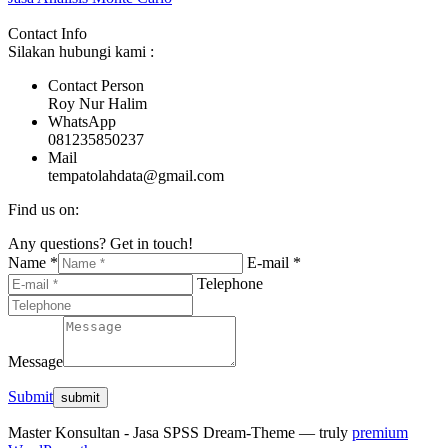
Contact Info
Silakan hubungi kami :
Contact Person
Roy Nur Halim
WhatsApp
081235850237
Mail
tempatolahdata@gmail.com
Find us on:
Facebook
X
Dribbble
YouTube
Any questions? Get in touch!
page
page
page
page
Name *
E-mail *
opens
opens
opens
opens
Telephone
in
in
in
in
new
new
new
new
window
window
window
window
Message
Submit
Master Konsultan - Jasa SPSS Dream-Theme — truly
premium