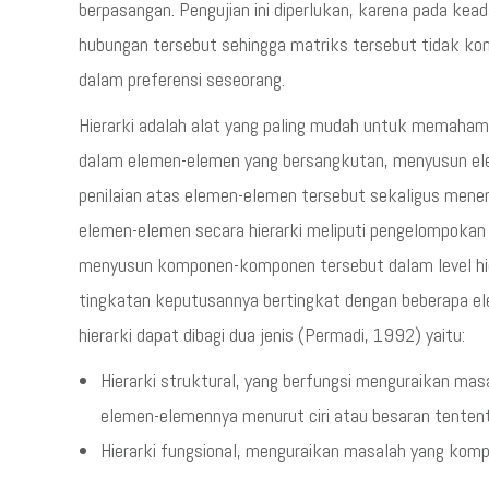
berpasangan. Pengujian ini diperlukan, karena pada kea
hubungan tersebut sehingga matriks tersebut tidak kons
dalam preferensi seseorang.
Hierarki adalah alat yang paling mudah untuk memaham
dalam elemen-elemen yang bersangkutan, menyusun ele
penilaian atas elemen-elemen tersebut sekaligus men
elemen-elemen secara hierarki meliputi pengelompoka
menyusun komponen-komponen tersebut dalam level hier
tingkatan keputusannya bertingkat dengan beberapa e
hierarki dapat dibagi dua jenis (Permadi, 1992) yaitu:
Hierarki struktural, yang berfungsi menguraikan mas
elemen-elemennya menurut ciri atau besaran tentent
Hierarki fungsional, menguraikan masalah yang komp