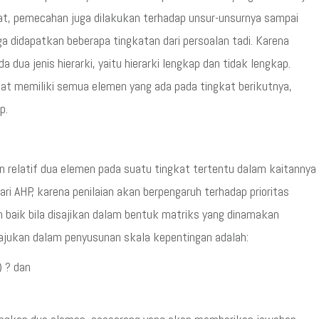
rat, pemecahan juga dilakukan terhadap unsur-unsurnya sampai
a didapatkan beberapa tingkatan dari persoalan tadi. Karena
da dua jenis hierarki, yaitu hierarki lengkap dan tidak lengkap.
at memiliki semua elemen yang ada pada tingkat berikutnya,
p.
n relatif dua elemen pada suatu tingkat tertentu dalam kaitannya
dari AHP, karena penilaian akan berpengaruh terhadap prioritas
ih baik bila disajikan dalam bentuk matriks yang dinamakan
iajukan dalam penyusunan skala kepentingan adalah:
) ? dan