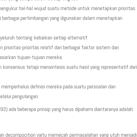
engukur hal-hal wujud suatu metode untuk menetapkan prioritas.
ari berbagai pertimbangan yang digunakan dalam menetapkan
eluruh tentang kebaikan setiap alternatif.
ioritas-prioritas relatif dari berbagai faktor sistem dan
asarkan tujuan-tujuan mereka.
konsensus tetapi mensintesis suatu hasil yang representatif dari
 memperhalus definisi mereka pada suatu persoalan dan
lalui pengulangan.
) ada beberapa prinsip yang harus dipahami diantaranya adalah:
ukan decompocition yaitu memecah permasalahan yang utuh menjadi