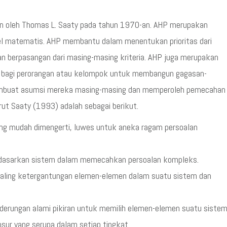
n oleh Thomas L. Saaty pada tahun 1970-an. AHP merupakan
 matematis. AHP membantu dalam menentukan prioritas dari
an berpasangan dari masing-masing kriteria. AHP juga merupakan
 bagi perorangan atau kelompok untuk membangun gagasan-
membuat asumsi mereka masing-masing dan memperoleh pemecahan
rut Saaty (1993) adalah sebagai berikut.
ng mudah dimengerti, luwes untuk aneka ragam persoalan
dasarkan sistem dalam memecahkan persoalan kompleks.
saling ketergantungan elemen-elemen dalam suatu sistem dan
derungan alami pikiran untuk memilih elemen-elemen suatu siste
ur yang serupa dalam setiap tingkat.