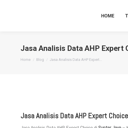
HOME
Jasa Analisis Data AHP Expert 
You are here:
Home
Blog
Jasa Analisis Data AHP Expert…
Jasa Analisis Data AHP Expert Choice
Jasa Analisis Data AHP Expert Choice di
Sunter Jaya
– M