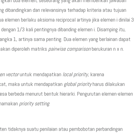
ingkan dua elemen, seseorang yang akan memberikan jawaban
 dibandingkan dan relevansinya terhadap kriteria atau tujuan
ua elemen berlaku aksioma reciprocal artinya jika elemen i dinilai 3
 dengan 1/3 kali pentingnya dibanding elemen i. Disamping itu,
ngka 1, artinya sama penting. Dua elemen yang berlainan dapat
a akan diperoleh matriks
pairwise comparison
berukuran n x n.
en vector
untuk mendapatkan
local priority
, karena
gkat, maka untuk mendapatkan
global priority
harus dilakukan
intesa berbeda menurut bentuk hierarki. Pengurutan elemen-elemen
dinamakan
priority setting
.
ten tidaknya suatu penilaian atau pembobotan perbandingan