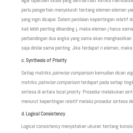
Agar diperoleh skala yang bermanfaat ketika memband
perlu pengertian menyeluruh tentang elemen-elemen yang
yang ingin dicapai. Dalam penilaian kepentingan relatif d
kali lebih penting dibanding j, maka elemen j harus sama
perbandingan dua angka yang sama akan menghasilkan a
saja dinilai sama penting. Jika terdapat n elemen, mak
c. Synthesis of Priority
Setiap matriks
pairwise comparison
kemudian dicari
eig
matriks
pairwise comparison
terdapat pada setiap tin
sintesa di antara local priority. Prosedur melakukan s
menurut kepentingan relatif melalui prosedur sintesa 
d. Logical Consistency
Logical consistency menyatakan ukuran tentang konsis