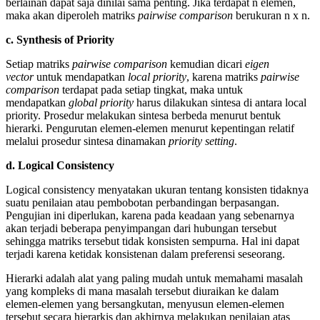
berlainan dapat saja dinilai sama penting. Jika terdapat n elemen,
maka akan diperoleh matriks
pairwise comparison
berukuran n x n.
c. Synthesis of Priority
Setiap matriks
pairwise comparison
kemudian dicari
eigen
vector
untuk mendapatkan
local priority
, karena matriks
pairwise
comparison
terdapat pada setiap tingkat, maka untuk
mendapatkan
global priority
harus dilakukan sintesa di antara local
priority. Prosedur melakukan sintesa berbeda menurut bentuk
hierarki. Pengurutan elemen-elemen menurut kepentingan relatif
melalui prosedur sintesa dinamakan
priority setting
.
d. Logical Consistency
Logical consistency menyatakan ukuran tentang konsisten tidaknya
suatu penilaian atau pembobotan perbandingan berpasangan.
Pengujian ini diperlukan, karena pada keadaan yang sebenarnya
akan terjadi beberapa penyimpangan dari hubungan tersebut
sehingga matriks tersebut tidak konsisten sempurna. Hal ini dapat
terjadi karena ketidak konsistenan dalam preferensi seseorang.
Hierarki adalah alat yang paling mudah untuk memahami masalah
yang kompleks di mana masalah tersebut diuraikan ke dalam
elemen-elemen yang bersangkutan, menyusun elemen-elemen
tersebut secara hierarkis dan akhirnya melakukan penilaian atas