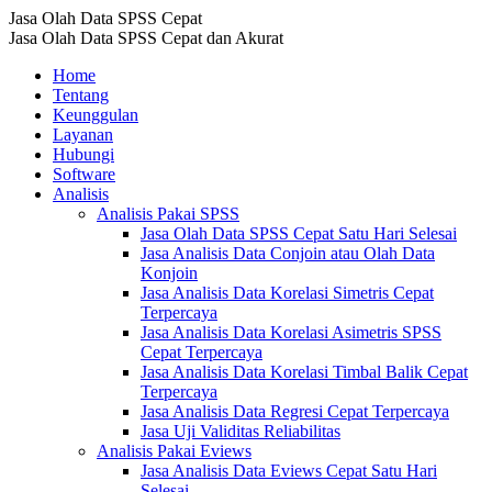
Skip
Jasa Olah Data SPSS Cepat
to
Jasa Olah Data SPSS Cepat dan Akurat
content
Home
Tentang
Keunggulan
Layanan
Hubungi
Software
Analisis
Analisis Pakai SPSS
Jasa Olah Data SPSS Cepat Satu Hari Selesai
Jasa Analisis Data Conjoin atau Olah Data
Konjoin
Jasa Analisis Data Korelasi Simetris Cepat
Terpercaya
Jasa Analisis Data Korelasi Asimetris SPSS
Cepat Terpercaya
Jasa Analisis Data Korelasi Timbal Balik Cepat
Terpercaya
Jasa Analisis Data Regresi Cepat Terpercaya
Jasa Uji Validitas Reliabilitas
Analisis Pakai Eviews
Jasa Analisis Data Eviews Cepat Satu Hari
Selesai