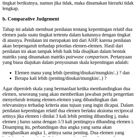
tingkat berikutnya, namun jika tidak, maka dinamakan hierarki tidak
lengkap.
b. Comparative Judgement
Tahap ini adalah membuat penilaian tentang kepentingan relatif dua
elemen pada suatu tingkat tertentu dalam kaitannya dengan tingkat
di atasnya. Penilaian ini merupakan inti dari AHP, karena penilaian
akan berpengaruh terhadap prioritas elemen-elemen. Hasil dari
penilaian ini akan tampak lebih baik bila disajikan dalam bentuk
matriks yang dinamakan matriks
pairwase comparison
. Pertanyaan
yang biasa diajukan dalam penyusunan skala kepentingan adalah:
Elemen mana yang lebih (penting/disukai/mungkin/..) ? dan
Berapa kali lebih (penting/disukai/mungkin/..) ?
Agar diperoleh skala yang bermanfaat ketika membandingkan dua
elemen, seseorang yang akan memberikan jawaban perlu pengertian
menyeluruh tentang elemen-elemen yang dibandingkan dan
relevansinya terhadap kriteria atau tujuan yang ingin dicapai. Dalam
penilaian kepentingan relatif dua elemen berlaku aksioma reciprocal
artinya jika elemen i dinilai 3 kali lebih penting dibanding j, maka
elemen j harus sama dengan 1/3 kali pentingnya dibanding elemen i.
Disamping itu, perbandingan dua angka yang sama akan
menghasilkan angka 1, artinya sama penting. Dua elemen yang