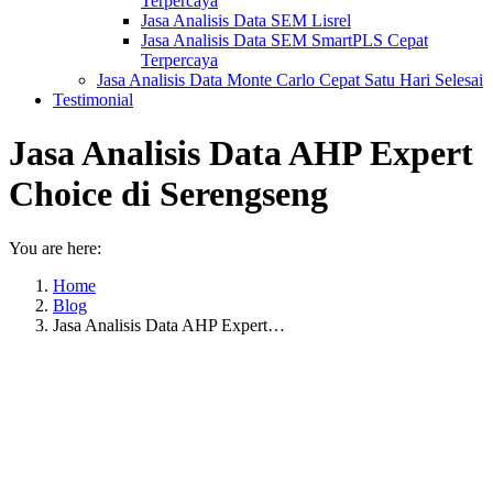
Terpercaya
Jasa Analisis Data SEM Lisrel
Jasa Analisis Data SEM SmartPLS Cepat
Terpercaya
Jasa Analisis Data Monte Carlo Cepat Satu Hari Selesai
Testimonial
Jasa Analisis Data AHP Expert
Choice di Serengseng
You are here:
Home
Blog
Jasa Analisis Data AHP Expert…