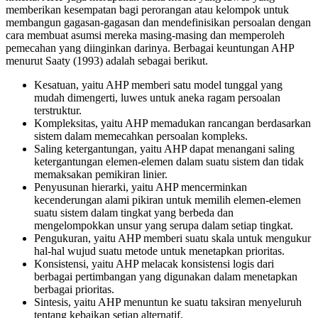
memberikan kesempatan bagi perorangan atau kelompok untuk
membangun gagasan-gagasan dan mendefinisikan persoalan dengan
cara membuat asumsi mereka masing-masing dan memperoleh
pemecahan yang diinginkan darinya. Berbagai keuntungan AHP
menurut Saaty (1993) adalah sebagai berikut.
Kesatuan, yaitu AHP memberi satu model tunggal yang
mudah dimengerti, luwes untuk aneka ragam persoalan
terstruktur.
Kompleksitas, yaitu AHP memadukan rancangan berdasarkan
sistem dalam memecahkan persoalan kompleks.
Saling ketergantungan, yaitu AHP dapat menangani saling
ketergantungan elemen-elemen dalam suatu sistem dan tidak
memaksakan pemikiran linier.
Penyusunan hierarki, yaitu AHP mencerminkan
kecenderungan alami pikiran untuk memilih elemen-elemen
suatu sistem dalam tingkat yang berbeda dan
mengelompokkan unsur yang serupa dalam setiap tingkat.
Pengukuran, yaitu AHP memberi suatu skala untuk mengukur
hal-hal wujud suatu metode untuk menetapkan prioritas.
Konsistensi, yaitu AHP melacak konsistensi logis dari
berbagai pertimbangan yang digunakan dalam menetapkan
berbagai prioritas.
Sintesis, yaitu AHP menuntun ke suatu taksiran menyeluruh
tentang kebaikan setiap alternatif.