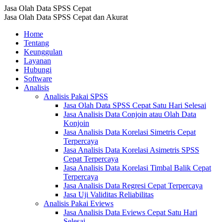
Skip
Jasa Olah Data SPSS Cepat
to
Jasa Olah Data SPSS Cepat dan Akurat
content
Home
Tentang
Keunggulan
Layanan
Hubungi
Software
Analisis
Analisis Pakai SPSS
Jasa Olah Data SPSS Cepat Satu Hari Selesai
Jasa Analisis Data Conjoin atau Olah Data
Konjoin
Jasa Analisis Data Korelasi Simetris Cepat
Terpercaya
Jasa Analisis Data Korelasi Asimetris SPSS
Cepat Terpercaya
Jasa Analisis Data Korelasi Timbal Balik Cepat
Terpercaya
Jasa Analisis Data Regresi Cepat Terpercaya
Jasa Uji Validitas Reliabilitas
Analisis Pakai Eviews
Jasa Analisis Data Eviews Cepat Satu Hari
Selesai