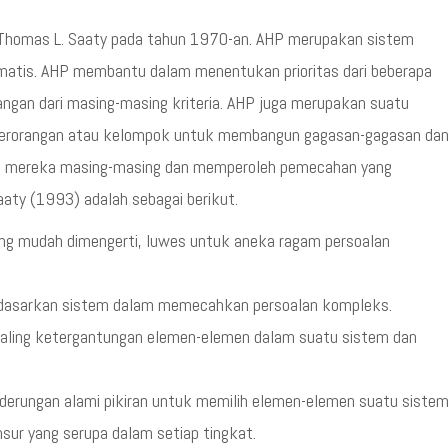
Thomas L. Saaty pada tahun 1970-an. AHP merupakan sistem
tis. AHP membantu dalam menentukan prioritas dari beberapa
angan dari masing-masing kriteria. AHP juga merupakan suatu
perorangan atau kelompok untuk membangun gagasan-gagasan da
si mereka masing-masing dan memperoleh pemecahan yang
aaty (1993) adalah sebagai berikut.
ng mudah dimengerti, luwes untuk aneka ragam persoalan
dasarkan sistem dalam memecahkan persoalan kompleks.
saling ketergantungan elemen-elemen dalam suatu sistem dan
derungan alami pikiran untuk memilih elemen-elemen suatu siste
ur yang serupa dalam setiap tingkat.