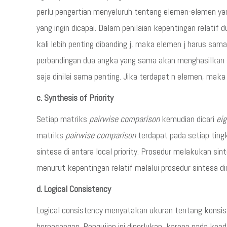
perlu pengertian menyeluruh tentang elemen-elemen yang
yang ingin dicapai. Dalam penilaian kepentingan relatif d
kali lebih penting dibanding j, maka elemen j harus sama
perbandingan dua angka yang sama akan menghasilkan a
saja dinilai sama penting. Jika terdapat n elemen, mak
c. Synthesis of Priority
Setiap matriks
pairwise comparison
kemudian dicari
eig
matriks
pairwise comparison
terdapat pada setiap tin
sintesa di antara local priority. Prosedur melakukan s
menurut kepentingan relatif melalui prosedur sintesa 
d. Logical Consistency
Logical consistency menyatakan ukuran tentang konsis
berpasangan. Pengujian ini diperlukan, karena pada kea