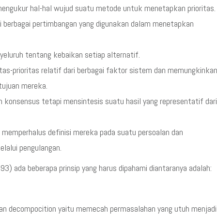
engukur hal-hal wujud suatu metode untuk menetapkan prioritas.
ari berbagai pertimbangan yang digunakan dalam menetapkan
eluruh tentang kebaikan setiap alternatif.
s-prioritas relatif dari berbagai faktor sistem dan memungkinka
-tujuan mereka.
konsensus tetapi mensintesis suatu hasil yang representatif dari
 memperhalus definisi mereka pada suatu persoalan dan
lalui pengulangan.
) ada beberapa prinsip yang harus dipahami diantaranya adalah:
ukan decompocition yaitu memecah permasalahan yang utuh menjadi