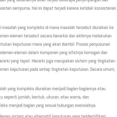
isten sempurna. Hal ini dapat terjadi karena ketidak konsistenan
i masalah yang kompleks di mana masalah tersebut diuraikan ke
men-elemen tersebut secara hierarkis dan akhirnya melakukan
entukan keputusan mana yang akan diambil. Proses penyusunan
n elemen-elemen dalam komponen yang sifatnya homogen dan
arki yang tepat. Hierarki juga merupakan sistem yang tingkatan-
lemen keputusan pada setiap tingkatan keputusan. Secara umum,
alah yang kompleks diuraikan menjadi bagian-bagiannya atau
u sepenti jumlah, bentuk, ukuran, atau warna, dan
leks menjadi bagian yang sesuai hubungan esensialnya.
men sistem atau alternatif keputusan yang teridentifikasi.