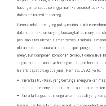
hubungan tersebut sehingga matriks tersebut tidak kons
dalam preferensi seseorang.
Hierarki adalah alat yang paling mudah untuk memaham
dalam elemen-elemen yang bersangkutan, menyusun ele
penilaian atas elemen-elemen tersebut sekaligus men
elemen-elemen secara hierarki meliputi pengelompoka
menyusun komponen-komponen tersebut dalam level hier
tingkatan keputusannya bertingkat dengan beberapa e
hierarki dapat dibagi dua jenis (Permadi, 1992) yaitu:
Hierarki struktural, yang berfungsi menguraikan mas
elemen-elemennya menurut ciri atau besaran tentent
Hierarki fungsional, menguraikan masalah yang komp
Penyusunan hierarki dilakukan untuk menggambarkan ele