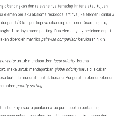
 dibandingkan dan relevansinya terhadap kriteria atau tujuan
ua elemen berlaku aksioma reciprocal artinya jika elemen i dinilai 3
 dengan 1/3 kali pentingnya dibanding elemen i. Disamping itu,
ngka 1, artinya sama penting. Dua elemen yang berlainan dapat
a akan diperoleh matriks
pairwise comparison
berukuran n x n.
en vector
untuk mendapatkan
local priority
, karena
gkat, maka untuk mendapatkan
global priority
harus dilakukan
intesa berbeda menurut bentuk hierarki. Pengurutan elemen-elemen
dinamakan
priority setting
.
ten tidaknya suatu penilaian atau pembobotan perbandingan
daan yang sebenarnya akan terjadi beberapa penyimpangan dari