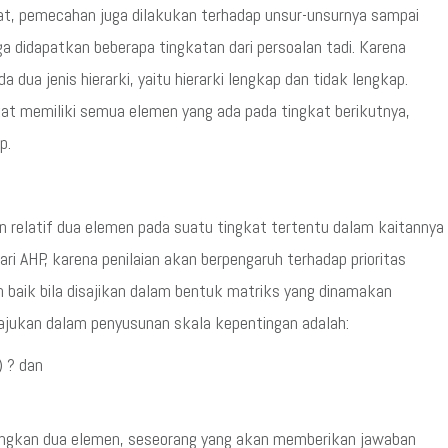
rat, pemecahan juga dilakukan terhadap unsur-unsurnya sampai
a didapatkan beberapa tingkatan dari persoalan tadi. Karena
da dua jenis hierarki, yaitu hierarki lengkap dan tidak lengkap.
at memiliki semua elemen yang ada pada tingkat berikutnya,
p.
n relatif dua elemen pada suatu tingkat tertentu dalam kaitannya
dari AHP, karena penilaian akan berpengaruh terhadap prioritas
ih baik bila disajikan dalam bentuk matriks yang dinamakan
iajukan dalam penyusunan skala kepentingan adalah:
) ? dan
ingkan dua elemen, seseorang yang akan memberikan jawaban