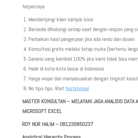
terpercaya.
Mendampingi klien sampai lulus
Bersedia dihubungi setiap saat dengan respon yang 
Perbaikan hasil pengerjaan jika ada revisi dari dosen
Konsultasi gratis melalui tatap muka (bertemu lang
Garansi uang kembali 100% jika kami tidak bisa me
Hadir di kota-kota besar di Indonesia.
Harga wajar dan menyesuaikan dengan tingkat kesulit
No tipu-tipu. lihat
testimonial
MASTER KONSULTAN – MELAYANI JASA ANALISIS DAT
MICROSOFT EXCEL
ROY NUR HALIM – 081235850237
Analytical Hierarchy Process