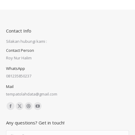
Contact Info
Silakan hubungi kami :
Contact Person
Roy Nur Halim
WhatsApp
081235850237
Mail
tempatolahdata@gmail.com
Find us on:
Facebook
X
Dribbble
YouTube
page
page
page
page
Any questions? Get in touch!
opens
opens
opens
opens
in
in
in
in
Name *