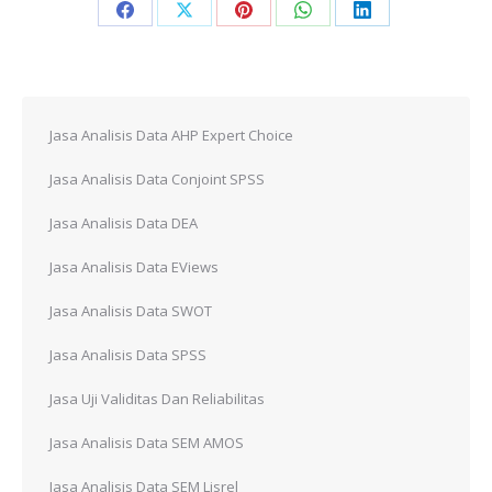
Share
Share
Share
Share
Share
on
on
on
on
on
Facebook
X
Pinterest
WhatsApp
LinkedIn
Jasa Analisis Data AHP Expert Choice
Jasa Analisis Data Conjoint SPSS
Jasa Analisis Data DEA
Jasa Analisis Data EViews
Jasa Analisis Data SWOT
Jasa Analisis Data SPSS
Jasa Uji Validitas Dan Reliabilitas
Jasa Analisis Data SEM AMOS
Jasa Analisis Data SEM Lisrel