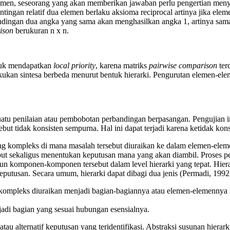
emen, seseorang yang akan memberikan jawaban perlu pengertian meny
ntingan relatif dua elemen berlaku aksioma reciprocal artinya jika eleme
ndingan dua angka yang sama akan menghasilkan angka 1, artinya sama 
ison
berukuran n x n.
uk mendapatkan
local priority
, karena matriks
pairwise comparison
ter
lakukan sintesa berbeda menurut bentuk hierarki. Pengurutan elemen-ele
uatu penilaian atau pembobotan perbandingan berpasangan. Pengujian i
ut tidak konsisten sempurna. Hal ini dapat terjadi karena ketidak kons
g kompleks di mana masalah tersebut diuraikan ke dalam elemen-elem
ebut sekaligus menentukan keputusan mana yang akan diambil. Proses 
komponen-komponen tersebut dalam level hierarki yang tepat. Hierar
putusan. Secara umum, hierarki dapat dibagi dua jenis (Permadi, 1992)
kompleks diuraikan menjadi bagian-bagiannya atau elemen-elemennya me
adi bagian yang sesuai hubungan esensialnya.
 alternatif keputusan yang teridentifikasi. Abstraksi susunan hierarki