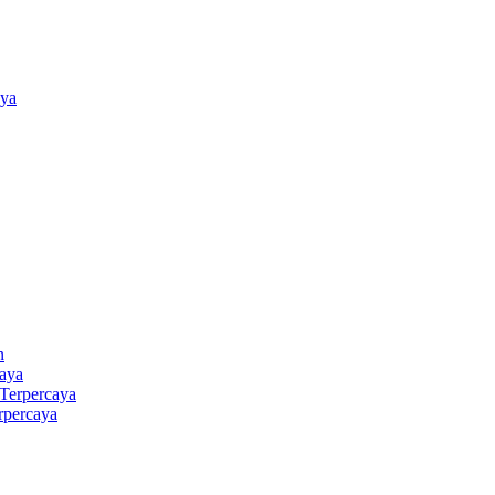
aya
n
caya
 Terpercaya
rpercaya