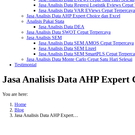
Jasa Analisis Data Regresi Logistik Eviews Cepat
Jasa Analisis Data VAR EViews Cepat Terpercaya
Jasa Analisis Data AHP Expert Choice dan Excel
Analisis Pakai Stata
Jasa Analisis Data DEA
Jasa Analisis Data SWOT Cepat Terpercaya
Jasa Analisis SEM
Jasa Analisis Data SEM AMOS Cepat Terpercaya
Jasa Analisis Data SEM Lisrel
Jasa Analisis Data SEM SmartPLS Cepat Terperc
Jasa Analisis Data Monte Carlo Cepat Satu Hari Selesai
Testimonial
Jasa Analisis Data AHP Expert
You are here:
Home
Blog
Jasa Analisis Data AHP Expert…