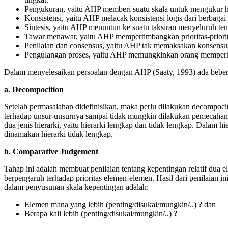
Pengukuran, yaitu AHP memberi suatu skala untuk mengukur ha
Konsistensi, yaitu AHP melacak konsistensi logis dari berbaga
Sintesis, yaitu AHP menuntun ke suatu taksiran menyeluruh tent
Tawar menawar, yaitu AHP mempertimbangkan prioritas-prioritas
Penilaian dan consensus, yaitu AHP tak memaksakan konsensus te
Pengulangan proses, yaitu AHP memungkinkan orang memperhal
Dalam menyelesaikan persoalan dengan AHP (Saaty, 1993) ada bebera
a. Decompocition
Setelah permasalahan didefinisikan, maka perlu dilakukan decompoci
terhadap unsur-unsurnya sampai tidak mungkin dilakukan pemecahan leb
dua jenis hierarki, yaitu hierarki lengkap dan tidak lengkap. Dalam 
dinamakan hierarki tidak lengkap.
b. Comparative Judgement
Tahap ini adalah membuat penilaian tentang kepentingan relatif dua el
berpengaruh terhadap prioritas elemen-elemen. Hasil dari penilaian i
dalam penyusunan skala kepentingan adalah:
Elemen mana yang lebih (penting/disukai/mungkin/..) ? dan
Berapa kali lebih (penting/disukai/mungkin/..) ?