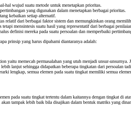
l-hal wujud suatu metode untuk menetapkan prioritas.
i pertimbangan yang digunakan dalam menetapkan berbagai prioritas.
ang kebaikan setiap alternatif.
 relatif dari berbagai faktor sistem dan memungkinkan orang memilih a
tapi mensintesis suatu hasil yang representatif dari berbagai penilai
us definisi mereka pada suatu persoalan dan memperbaiki pertimbang
pa prinsip yang harus dipahami diantaranya adalah:
tion yaitu memecah permasalahan yang utuh menjadi unsur-unsurnya. J
ih lanjut sehingga didapatkan beberapa tingkatan dari persoalan tadi.
hierarki lengkap, semua elemen pada suatu tingkat memiliki semua eleme
emen pada suatu tingkat tertentu dalam kaitannya dengan tingkat di ata
ni akan tampak lebih baik bila disajikan dalam bentuk matriks yang di