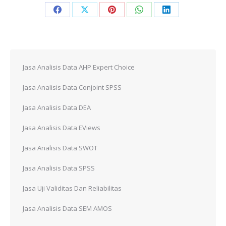
Share
Share
Share
Share
Share
on
on
on
on
on
Facebook
X
Pinterest
WhatsApp
LinkedIn
Jasa Analisis Data AHP Expert Choice
Jasa Analisis Data Conjoint SPSS
Jasa Analisis Data DEA
Jasa Analisis Data EViews
Jasa Analisis Data SWOT
Jasa Analisis Data SPSS
Jasa Uji Validitas Dan Reliabilitas
Jasa Analisis Data SEM AMOS