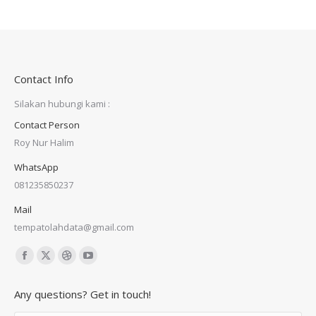
Contact Info
Silakan hubungi kami :
Contact Person
Roy Nur Halim
WhatsApp
081235850237
Mail
tempatolahdata@gmail.com
Find us on:
Facebook
X
Dribbble
YouTube
page
page
page
page
Any questions? Get in touch!
opens
opens
opens
opens