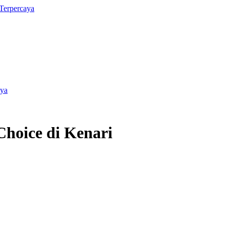
 Terpercaya
aya
Choice di Kenari