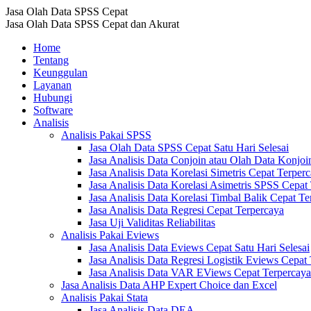
Skip
Jasa Olah Data SPSS Cepat
to
Jasa Olah Data SPSS Cepat dan Akurat
content
Home
Tentang
Keunggulan
Layanan
Hubungi
Software
Analisis
Analisis Pakai SPSS
Jasa Olah Data SPSS Cepat Satu Hari Selesai
Jasa Analisis Data Conjoin atau Olah Data Konjoi
Jasa Analisis Data Korelasi Simetris Cepat Terper
Jasa Analisis Data Korelasi Asimetris SPSS Cepat
Jasa Analisis Data Korelasi Timbal Balik Cepat Te
Jasa Analisis Data Regresi Cepat Terpercaya
Jasa Uji Validitas Reliabilitas
Analisis Pakai Eviews
Jasa Analisis Data Eviews Cepat Satu Hari Selesai
Jasa Analisis Data Regresi Logistik Eviews Cepat
Jasa Analisis Data VAR EViews Cepat Terpercaya
Jasa Analisis Data AHP Expert Choice dan Excel
Analisis Pakai Stata
Jasa Analisis Data DEA