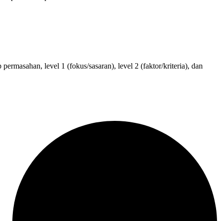
permasahan, level 1 (fokus/sasaran), level 2 (faktor/kriteria), dan