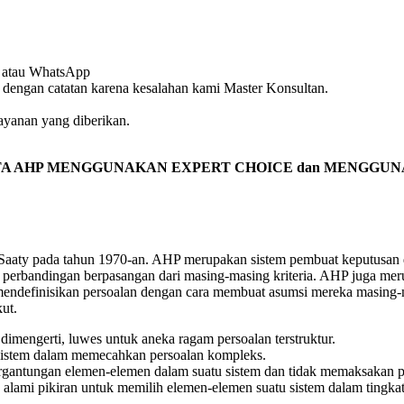
on atau WhatsApp
dengan catatan karena kesalahan kami Master Konsultan.
ayanan yang diberikan.
ATA AHP MENGGUNAKAN EXPERT CHOICE dan MENGGU
aaty pada tahun 1970-an. AHP merupakan sistem pembuat keputusa
isa perbandingan berpasangan dari masing-masing kriteria. AHP juga 
ndefinisikan persoalan dengan cara membuat asumsi mereka masing-
ut.
mengerti, luwes untuk aneka ragam persoalan terstruktur.
sistem dalam memecahkan persoalan kompleks.
rgantungan elemen-elemen dalam suatu sistem dan tidak memaksakan pe
alami pikiran untuk memilih elemen-elemen suatu sistem dalam tingk