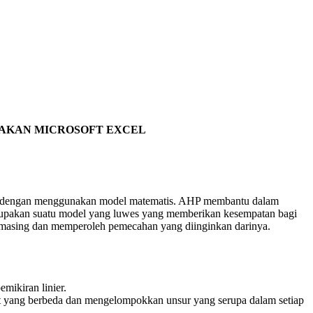
NAKAN MICROSOFT EXCEL
n dengan menggunakan model matematis. AHP membantu dalam
merupakan suatu model yang luwes yang memberikan kesempatan bagi
masing dan memperoleh pemecahan yang diinginkan darinya.
mikiran linier.
at yang berbeda dan mengelompokkan unsur yang serupa dalam setiap