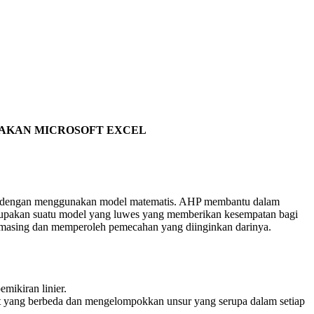
NAKAN MICROSOFT EXCEL
n dengan menggunakan model matematis. AHP membantu dalam
merupakan suatu model yang luwes yang memberikan kesempatan bagi
masing dan memperoleh pemecahan yang diinginkan darinya.
mikiran linier.
at yang berbeda dan mengelompokkan unsur yang serupa dalam setiap