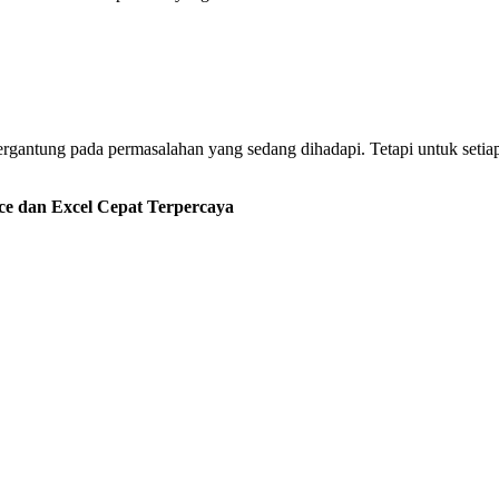
l tergantung pada permasalahan yang sedang dihadapi. Tetapi untuk setiap 
ce dan Excel Cepat Terpercaya