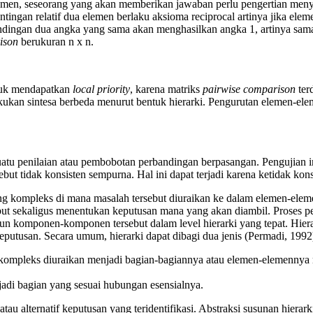
emen, seseorang yang akan memberikan jawaban perlu pengertian meny
ntingan relatif dua elemen berlaku aksioma reciprocal artinya jika eleme
ndingan dua angka yang sama akan menghasilkan angka 1, artinya sama 
ison
berukuran n x n.
uk mendapatkan
local priority
, karena matriks
pairwise comparison
ter
lakukan sintesa berbeda menurut bentuk hierarki. Pengurutan elemen-ele
uatu penilaian atau pembobotan perbandingan berpasangan. Pengujian i
ut tidak konsisten sempurna. Hal ini dapat terjadi karena ketidak kons
g kompleks di mana masalah tersebut diuraikan ke dalam elemen-elem
ebut sekaligus menentukan keputusan mana yang akan diambil. Proses 
komponen-komponen tersebut dalam level hierarki yang tepat. Hierar
putusan. Secara umum, hierarki dapat dibagi dua jenis (Permadi, 1992)
kompleks diuraikan menjadi bagian-bagiannya atau elemen-elemennya me
adi bagian yang sesuai hubungan esensialnya.
 alternatif keputusan yang teridentifikasi. Abstraksi susunan hierarki