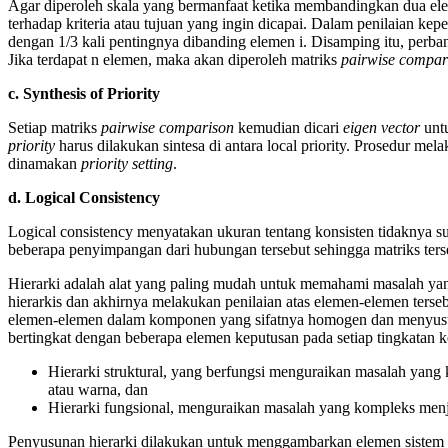
Agar diperoleh skala yang bermanfaat ketika membandingkan dua el
terhadap kriteria atau tujuan yang ingin dicapai. Dalam penilaian kepe
dengan 1/3 kali pentingnya dibanding elemen i. Disamping itu, perba
Jika terdapat n elemen, maka akan diperoleh matriks
pairwise compar
c. Synthesis of Priority
Setiap matriks
pairwise comparison
kemudian dicari
eigen vector
unt
priority
harus dilakukan sintesa di antara local priority. Prosedur me
dinamakan
priority setting
.
d. Logical Consistency
Logical consistency menyatakan ukuran tentang konsisten tidaknya s
beberapa penyimpangan dari hubungan tersebut sehingga matriks terseb
Hierarki adalah alat yang paling mudah untuk memahami masalah yan
hierarkis dan akhirnya melakukan penilaian atas elemen-elemen ters
elemen-elemen dalam komponen yang sifatnya homogen dan menyusun 
bertingkat dengan beberapa elemen keputusan pada setiap tingkatan ke
Hierarki struktural, yang berfungsi menguraikan masalah yang 
atau warna, dan
Hierarki fungsional, menguraikan masalah yang kompleks menj
Penyusunan hierarki dilakukan untuk menggambarkan elemen sistem atau