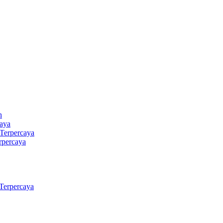
n
caya
 Terpercaya
rpercaya
 Terpercaya