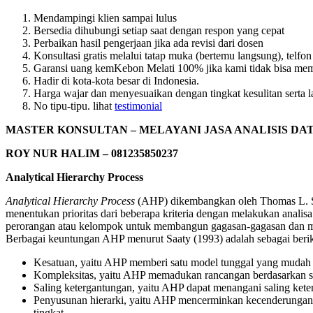
Mendampingi klien sampai lulus
Bersedia dihubungi setiap saat dengan respon yang cepat
Perbaikan hasil pengerjaan jika ada revisi dari dosen
Konsultasi gratis melalui tatap muka (bertemu langsung), telf
Garansi uang kemKebon Melati 100% jika kami tidak bisa mem
Hadir di kota-kota besar di Indonesia.
Harga wajar dan menyesuaikan dengan tingkat kesulitan serta l
No tipu-tipu. lihat
testimonial
MASTER KONSULTAN – MELAYANI JASA ANALISIS D
ROY NUR HALIM – 081235850237
Analytical Hierarchy Process
Analytical Hierarchy Process
(AHP) dikembangkan oleh Thomas L. S
menentukan prioritas dari beberapa kriteria dengan melakukan anal
perorangan atau kelompok untuk membangun gagasan-gagasan dan me
Berbagai keuntungan AHP menurut Saaty (1993) adalah sebagai berik
Kesatuan, yaitu AHP memberi satu model tunggal yang mudah di
Kompleksitas, yaitu AHP memadukan rancangan berdasarkan 
Saling ketergantungan, yaitu AHP dapat menangani saling kete
Penyusunan hierarki, yaitu AHP mencerminkan kecenderungan 
tingkat.