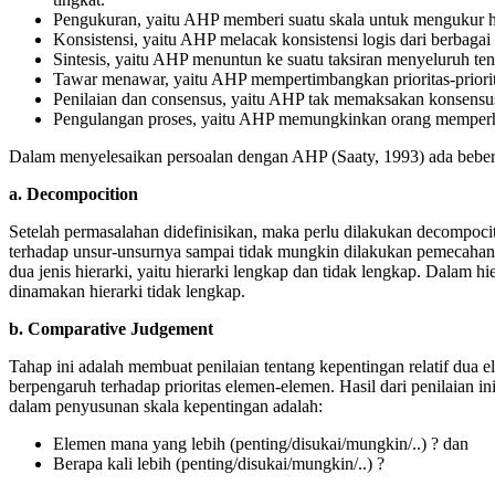
Pengukuran, yaitu AHP memberi suatu skala untuk mengukur ha
Konsistensi, yaitu AHP melacak konsistensi logis dari berbaga
Sintesis, yaitu AHP menuntun ke suatu taksiran menyeluruh tent
Tawar menawar, yaitu AHP mempertimbangkan prioritas-prioritas
Penilaian dan consensus, yaitu AHP tak memaksakan konsensus te
Pengulangan proses, yaitu AHP memungkinkan orang memperhal
Dalam menyelesaikan persoalan dengan AHP (Saaty, 1993) ada bebera
a. Decompocition
Setelah permasalahan didefinisikan, maka perlu dilakukan decompoci
terhadap unsur-unsurnya sampai tidak mungkin dilakukan pemecahan leb
dua jenis hierarki, yaitu hierarki lengkap dan tidak lengkap. Dalam 
dinamakan hierarki tidak lengkap.
b. Comparative Judgement
Tahap ini adalah membuat penilaian tentang kepentingan relatif dua el
berpengaruh terhadap prioritas elemen-elemen. Hasil dari penilaian i
dalam penyusunan skala kepentingan adalah:
Elemen mana yang lebih (penting/disukai/mungkin/..) ? dan
Berapa kali lebih (penting/disukai/mungkin/..) ?