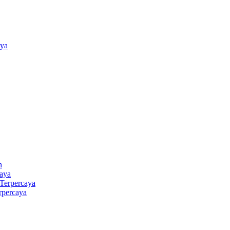
aya
n
caya
 Terpercaya
rpercaya