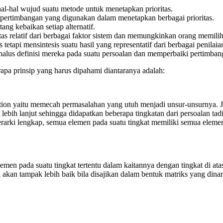
l-hal wujud suatu metode untuk menetapkan prioritas.
i pertimbangan yang digunakan dalam menetapkan berbagai prioritas.
ang kebaikan setiap alternatif.
 relatif dari berbagai faktor sistem dan memungkinkan orang memilih a
tapi mensintesis suatu hasil yang representatif dari berbagai penilai
us definisi mereka pada suatu persoalan dan memperbaiki pertimbang
pa prinsip yang harus dipahami diantaranya adalah:
tion yaitu memecah permasalahan yang utuh menjadi unsur-unsurnya. J
ih lanjut sehingga didapatkan beberapa tingkatan dari persoalan tadi.
hierarki lengkap, semua elemen pada suatu tingkat memiliki semua eleme
emen pada suatu tingkat tertentu dalam kaitannya dengan tingkat di ata
ni akan tampak lebih baik bila disajikan dalam bentuk matriks yang di