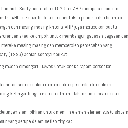
Thomas L. Saaty pada tahun 1970-an. AHP merupakan sistem
tis. AHP membantu dalam menentukan prioritas dari beberapa
angan dari masing-masing kriteria. AHP juga merupakan suatu
perorangan atau kelompok untuk membangun gagasan-gagasan da
si mereka masing-masing dan memperoleh pemecahan yang
aaty (1993) adalah sebagai berikut.
ng mudah dimengerti, luwes untuk aneka ragam persoalan
dasarkan sistem dalam memecahkan persoalan kompleks.
saling ketergantungan elemen-elemen dalam suatu sistem dan
derungan alami pikiran untuk memilih elemen-elemen suatu siste
ur yang serupa dalam setiap tingkat.