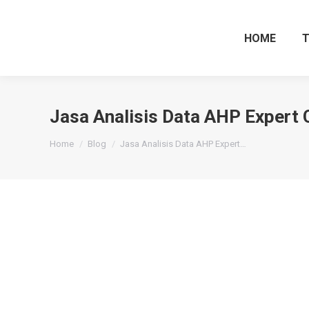
HOME
Jasa Analisis Data AHP Expert 
You are here:
Home
Blog
Jasa Analisis Data AHP Expert…