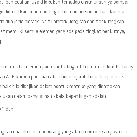
rat, pemecahan juga dilakukan terhadap unsur-unsurnya sampai
a didapatkan beberapa tingkatan dari persoalan tadi. Karena
da dua jenis hierarki, yaitu hierarki lengkap dan tidak lengkap.
at memiliki semua elemen yang ada pada tingkat berikutnya,
p.
n relatif dua elemen pada suatu tingkat tertentu dalam kaitannya
dari AHP, karena penilaian akan berpengaruh terhadap prioritas
ih baik bila disajikan dalam bentuk matriks yang dinamakan
iajukan dalam penyusunan skala kepentingan adalah:
) ? dan
ingkan dua elemen, seseorang yang akan memberikan jawaban