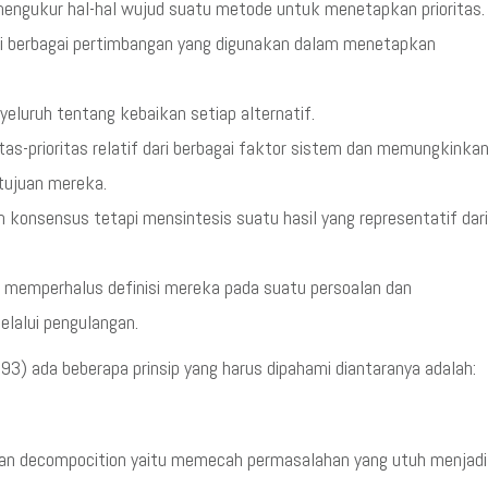
engukur hal-hal wujud suatu metode untuk menetapkan prioritas.
ari berbagai pertimbangan yang digunakan dalam menetapkan
eluruh tentang kebaikan setiap alternatif.
s-prioritas relatif dari berbagai faktor sistem dan memungkinka
-tujuan mereka.
konsensus tetapi mensintesis suatu hasil yang representatif dari
 memperhalus definisi mereka pada suatu persoalan dan
lalui pengulangan.
) ada beberapa prinsip yang harus dipahami diantaranya adalah:
ukan decompocition yaitu memecah permasalahan yang utuh menjadi