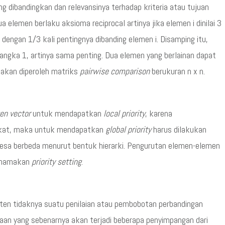
 dibandingkan dan relevansinya terhadap kriteria atau tujuan
ua elemen berlaku aksioma reciprocal artinya jika elemen i dinilai 3
 dengan 1/3 kali pentingnya dibanding elemen i. Disamping itu,
ngka 1, artinya sama penting. Dua elemen yang berlainan dapat
a akan diperoleh matriks
pairwise comparison
berukuran n x n.
en vector
untuk mendapatkan
local priority
, karena
gkat, maka untuk mendapatkan
global priority
harus dilakukan
intesa berbeda menurut bentuk hierarki. Pengurutan elemen-elemen
dinamakan
priority setting
.
ten tidaknya suatu penilaian atau pembobotan perbandingan
daan yang sebenarnya akan terjadi beberapa penyimpangan dari