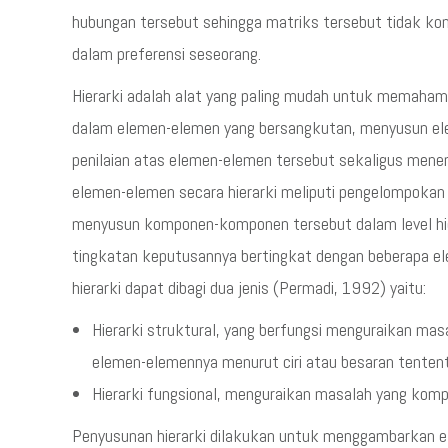
hubungan tersebut sehingga matriks tersebut tidak kons
dalam preferensi seseorang.
Hierarki adalah alat yang paling mudah untuk memaham
dalam elemen-elemen yang bersangkutan, menyusun ele
penilaian atas elemen-elemen tersebut sekaligus men
elemen-elemen secara hierarki meliputi pengelompoka
menyusun komponen-komponen tersebut dalam level hier
tingkatan keputusannya bertingkat dengan beberapa e
hierarki dapat dibagi dua jenis (Permadi, 1992) yaitu:
Hierarki struktural, yang berfungsi menguraikan mas
elemen-elemennya menurut ciri atau besaran tentent
Hierarki fungsional, menguraikan masalah yang komp
Penyusunan hierarki dilakukan untuk menggambarkan ele