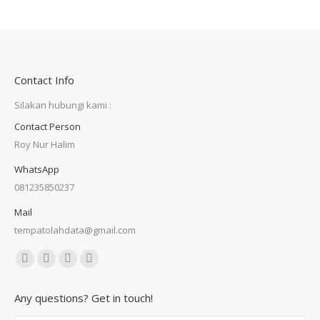
Contact Info
Silakan hubungi kami :
Contact Person
Roy Nur Halim
WhatsApp
081235850237
Mail
tempatolahdata@gmail.com
Find us on:
Facebook
X
Dribbble
YouTube
page
page
page
page
Any questions? Get in touch!
opens
opens
opens
opens