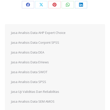
Share
Share
Share
Share
Share
on
on
on
on
on
Facebook
X
Pinterest
WhatsApp
LinkedIn
Jasa Analisis Data AHP Expert Choice
Jasa Analisis Data Conjoint SPSS
Jasa Analisis Data DEA
Jasa Analisis Data EViews
Jasa Analisis Data SWOT
Jasa Analisis Data SPSS
Jasa Uji Validitas Dan Reliabilitas
Jasa Analisis Data SEM AMOS