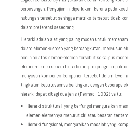
berpasangan. Pengujian ini diperlukan, karena pada kea
hubungan tersebut sehingga matriks tersebut tidak kons
dalam preferensi seseorang.
Hierarki adalah alat yang paling mudah untuk memaham
dalam elemen-elemen yang bersangkutan, menyusun ele
penilaian atas elemen-elemen tersebut sekaligus men
elemen-elemen secara hierarki meliputi pengelompoka
menyusun komponen-komponen tersebut dalam level hier
tingkatan keputusannya bertingkat dengan beberapa e
hierarki dapat dibagi dua jenis (Permadi, 1992) yaitu:
Hierarki struktural, yang berfungsi menguraikan mas
elemen-elemennya menurut ciri atau besaran tentent
Hierarki fungsional, menguraikan masalah yang komp