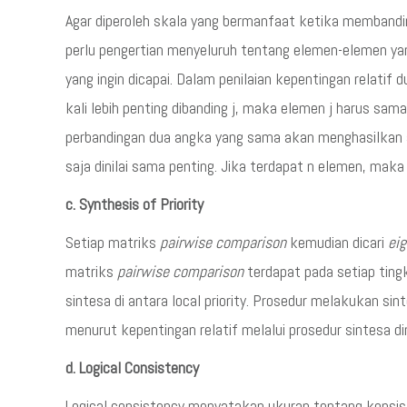
Agar diperoleh skala yang bermanfaat ketika memband
perlu pengertian menyeluruh tentang elemen-elemen yang
yang ingin dicapai. Dalam penilaian kepentingan relatif d
kali lebih penting dibanding j, maka elemen j harus sama
perbandingan dua angka yang sama akan menghasilkan a
saja dinilai sama penting. Jika terdapat n elemen, mak
c. Synthesis of Priority
Setiap matriks
pairwise comparison
kemudian dicari
eig
matriks
pairwise comparison
terdapat pada setiap tin
sintesa di antara local priority. Prosedur melakukan s
menurut kepentingan relatif melalui prosedur sintesa 
d. Logical Consistency
Logical consistency menyatakan ukuran tentang konsis