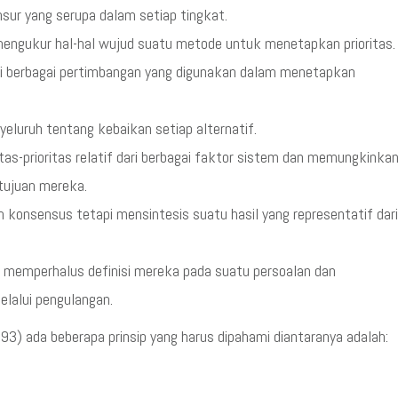
ur yang serupa dalam setiap tingkat.
engukur hal-hal wujud suatu metode untuk menetapkan prioritas.
ari berbagai pertimbangan yang digunakan dalam menetapkan
eluruh tentang kebaikan setiap alternatif.
s-prioritas relatif dari berbagai faktor sistem dan memungkinka
-tujuan mereka.
konsensus tetapi mensintesis suatu hasil yang representatif dari
 memperhalus definisi mereka pada suatu persoalan dan
lalui pengulangan.
) ada beberapa prinsip yang harus dipahami diantaranya adalah: