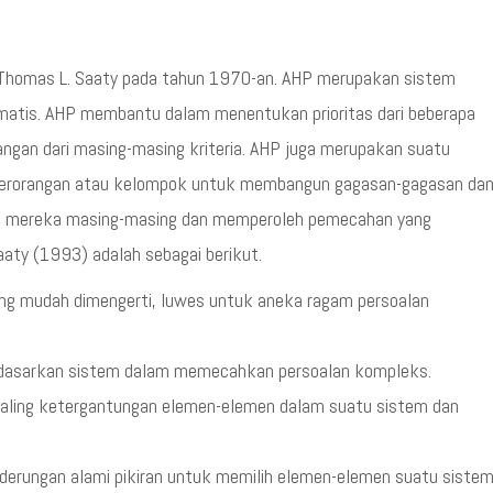
Thomas L. Saaty pada tahun 1970-an. AHP merupakan sistem
tis. AHP membantu dalam menentukan prioritas dari beberapa
angan dari masing-masing kriteria. AHP juga merupakan suatu
perorangan atau kelompok untuk membangun gagasan-gagasan da
si mereka masing-masing dan memperoleh pemecahan yang
aaty (1993) adalah sebagai berikut.
ng mudah dimengerti, luwes untuk aneka ragam persoalan
dasarkan sistem dalam memecahkan persoalan kompleks.
saling ketergantungan elemen-elemen dalam suatu sistem dan
derungan alami pikiran untuk memilih elemen-elemen suatu siste