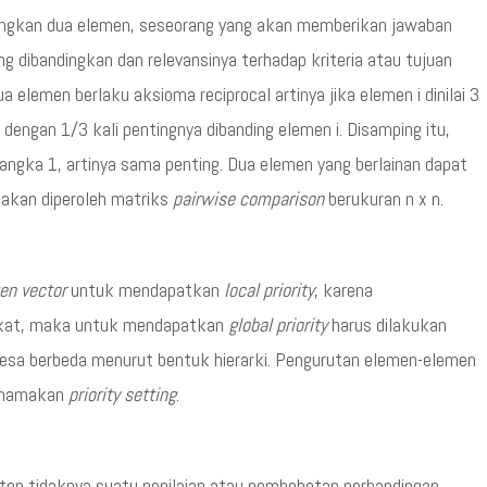
ingkan dua elemen, seseorang yang akan memberikan jawaban
 dibandingkan dan relevansinya terhadap kriteria atau tujuan
ua elemen berlaku aksioma reciprocal artinya jika elemen i dinilai 3
 dengan 1/3 kali pentingnya dibanding elemen i. Disamping itu,
ngka 1, artinya sama penting. Dua elemen yang berlainan dapat
a akan diperoleh matriks
pairwise comparison
berukuran n x n.
en vector
untuk mendapatkan
local priority
, karena
gkat, maka untuk mendapatkan
global priority
harus dilakukan
intesa berbeda menurut bentuk hierarki. Pengurutan elemen-elemen
dinamakan
priority setting
.
ten tidaknya suatu penilaian atau pembobotan perbandingan