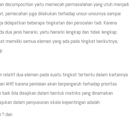
ukan decompocition yaitu memecah permasalahan yang utuh menjadi
rat, pemecahan juga dilakukan terhadap unsur-unsurnya sampai
a didapatkan beberapa tingkatan dari persoalan tadi. Karena
da dua jenis hierarki, yaitu hierarki lengkap dan tidak lengkap.
at memiliki semua elemen yang ada pada tingkat berikutnya,
p.
n relatif dua elemen pada suatu tingkat tertentu dalam kaitannya
dari AHP, karena penilaian akan berpengaruh terhadap prioritas
ih baik bila disajikan dalam bentuk matriks yang dinamakan
iajukan dalam penyusunan skala kepentingan adalah:
) ? dan