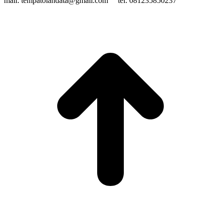
mail:
tempatolahdata@gmail.com
tel:
081235850237
t
T