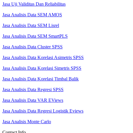
Jasa Uji Validitas Dan Reliabilitas
Jasa Analisis Data SEM AMOS
Jasa Analisis Data SEM Lisrel
Jasa Analisis Data SEM SmartPLS
Jasa Analisis Data Cluster SPSS
Jasa Analisis Data Korelasi Asimetris SPSS
Jasa Analisis Data Korelasi Simetris SPSS
Jasa Analisis Data Korelasi Timbal Balik
Jasa Analisis Data Regresi SPSS
Jasa Analisis Data VAR EViews
Jasa Analisis Data Regresi Logistik Eviews
Jasa Analisis Monte Carlo
Contact Info