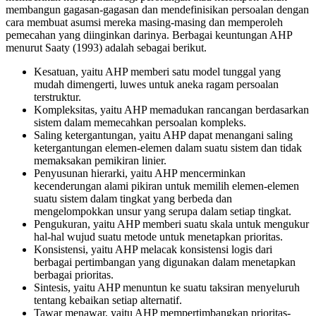
membangun gagasan-gagasan dan mendefinisikan persoalan dengan
cara membuat asumsi mereka masing-masing dan memperoleh
pemecahan yang diinginkan darinya. Berbagai keuntungan AHP
menurut Saaty (1993) adalah sebagai berikut.
Kesatuan, yaitu AHP memberi satu model tunggal yang
mudah dimengerti, luwes untuk aneka ragam persoalan
terstruktur.
Kompleksitas, yaitu AHP memadukan rancangan berdasarkan
sistem dalam memecahkan persoalan kompleks.
Saling ketergantungan, yaitu AHP dapat menangani saling
ketergantungan elemen-elemen dalam suatu sistem dan tidak
memaksakan pemikiran linier.
Penyusunan hierarki, yaitu AHP mencerminkan
kecenderungan alami pikiran untuk memilih elemen-elemen
suatu sistem dalam tingkat yang berbeda dan
mengelompokkan unsur yang serupa dalam setiap tingkat.
Pengukuran, yaitu AHP memberi suatu skala untuk mengukur
hal-hal wujud suatu metode untuk menetapkan prioritas.
Konsistensi, yaitu AHP melacak konsistensi logis dari
berbagai pertimbangan yang digunakan dalam menetapkan
berbagai prioritas.
Sintesis, yaitu AHP menuntun ke suatu taksiran menyeluruh
tentang kebaikan setiap alternatif.
Tawar menawar, yaitu AHP mempertimbangkan prioritas-