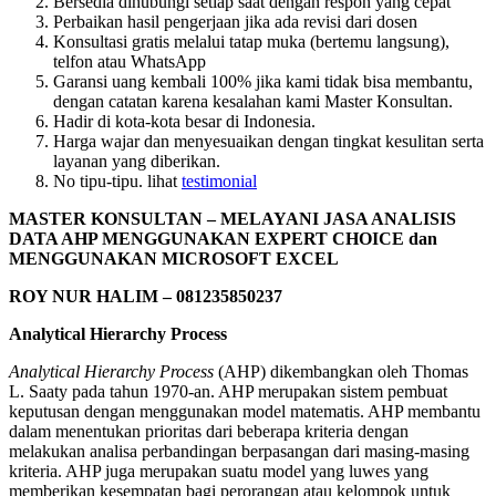
Bersedia dihubungi setiap saat dengan respon yang cepat
Perbaikan hasil pengerjaan jika ada revisi dari dosen
Konsultasi gratis melalui tatap muka (bertemu langsung),
telfon atau WhatsApp
Garansi uang kembali 100% jika kami tidak bisa membantu,
dengan catatan karena kesalahan kami Master Konsultan.
Hadir di kota-kota besar di Indonesia.
Harga wajar dan menyesuaikan dengan tingkat kesulitan serta
layanan yang diberikan.
No tipu-tipu. lihat
testimonial
MASTER KONSULTAN – MELAYANI JASA ANALISIS
DATA AHP MENGGUNAKAN EXPERT CHOICE dan
MENGGUNAKAN MICROSOFT EXCEL
ROY NUR HALIM – 081235850237
Analytical Hierarchy Process
Analytical Hierarchy Process
(AHP) dikembangkan oleh Thomas
L. Saaty pada tahun 1970-an. AHP merupakan sistem pembuat
keputusan dengan menggunakan model matematis. AHP membantu
dalam menentukan prioritas dari beberapa kriteria dengan
melakukan analisa perbandingan berpasangan dari masing-masing
kriteria. AHP juga merupakan suatu model yang luwes yang
memberikan kesempatan bagi perorangan atau kelompok untuk