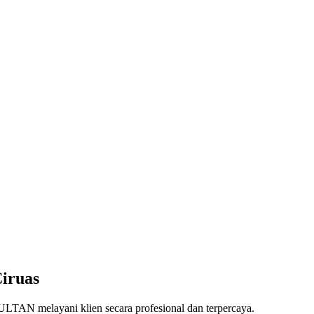
Ciruas
AN melayani klien secara profesional dan terpercaya.