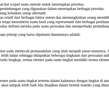
l-hal wujud suatu metode untuk menetapkan prioritas.
i pertimbangan yang digunakan dalam menetapkan berbagai prioritas.
ang kebaikan setiap alternatif.
 relatif dari berbagai faktor sistem dan memungkinkan orang memilih a
tapi mensintesis suatu hasil yang representatif dari berbagai penilai
us definisi mereka pada suatu persoalan dan memperbaiki pertimbang
pa prinsip yang harus dipahami diantaranya adalah:
tion yaitu memecah permasalahan yang utuh menjadi unsur-unsurnya. J
ih lanjut sehingga didapatkan beberapa tingkatan dari persoalan tadi.
hierarki lengkap, semua elemen pada suatu tingkat memiliki semua eleme
emen pada suatu tingkat tertentu dalam kaitannya dengan tingkat di ata
ni akan tampak lebih baik bila disajikan dalam bentuk matriks yang di