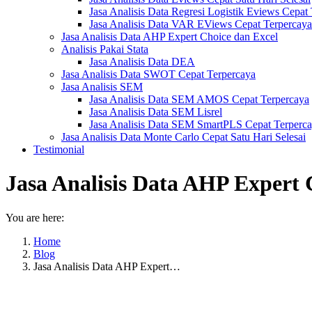
Jasa Analisis Data Regresi Logistik Eviews Cepat
Jasa Analisis Data VAR EViews Cepat Terpercaya
Jasa Analisis Data AHP Expert Choice dan Excel
Analisis Pakai Stata
Jasa Analisis Data DEA
Jasa Analisis Data SWOT Cepat Terpercaya
Jasa Analisis SEM
Jasa Analisis Data SEM AMOS Cepat Terpercaya
Jasa Analisis Data SEM Lisrel
Jasa Analisis Data SEM SmartPLS Cepat Terperc
Jasa Analisis Data Monte Carlo Cepat Satu Hari Selesai
Testimonial
Jasa Analisis Data AHP Expert 
You are here:
Home
Blog
Jasa Analisis Data AHP Expert…