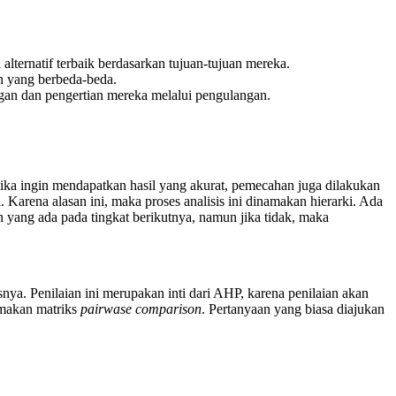
lternatif terbaik berdasarkan tujuan-tujuan mereka.
an yang berbeda-beda.
an dan pengertian mereka melalui pengulangan.
ika ingin mendapatkan hasil yang akurat, pemecahan juga dilakukan
 Karena alasan ini, maka proses analisis ini dinamakan hierarki. Ada
n yang ada pada tingkat berikutnya, namun jika tidak, maka
snya. Penilaian ini merupakan inti dari AHP, karena penilaian akan
namakan matriks
pairwase comparison
. Pertanyaan yang biasa diajukan