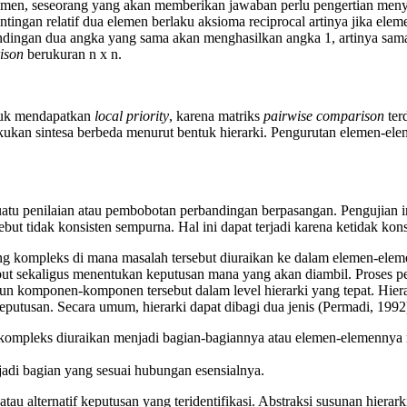
emen, seseorang yang akan memberikan jawaban perlu pengertian meny
ntingan relatif dua elemen berlaku aksioma reciprocal artinya jika eleme
ndingan dua angka yang sama akan menghasilkan angka 1, artinya sama 
ison
berukuran n x n.
uk mendapatkan
local priority
, karena matriks
pairwise comparison
ter
lakukan sintesa berbeda menurut bentuk hierarki. Pengurutan elemen-ele
uatu penilaian atau pembobotan perbandingan berpasangan. Pengujian i
ut tidak konsisten sempurna. Hal ini dapat terjadi karena ketidak kons
g kompleks di mana masalah tersebut diuraikan ke dalam elemen-elem
ebut sekaligus menentukan keputusan mana yang akan diambil. Proses 
komponen-komponen tersebut dalam level hierarki yang tepat. Hierar
putusan. Secara umum, hierarki dapat dibagi dua jenis (Permadi, 1992)
kompleks diuraikan menjadi bagian-bagiannya atau elemen-elemennya me
adi bagian yang sesuai hubungan esensialnya.
 alternatif keputusan yang teridentifikasi. Abstraksi susunan hierarki