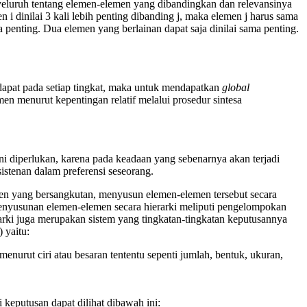
eluruh tentang elemen-elemen yang dibandingkan dan relevansinya
n i dinilai 3 kali lebih penting dibanding j, maka elemen j harus sama
penting. Dua elemen yang berlainan dapat saja dinilai sama penting.
dapat pada setiap tingkat, maka untuk mendapatkan
global
men menurut kepentingan relatif melalui prosedur sintesa
ni diperlukan, karena pada keadaan yang sebenarnya akan terjadi
istenan dalam preferensi seseorang.
en yang bersangkutan, menyusun elemen-elemen tersebut secara
penyusunan elemen-elemen secara hierarki meliputi pengelompokan
ki juga merupakan sistem yang tingkatan-tingkatan keputusannya
 yaitu:
nurut ciri atau besaran tententu sepenti jumlah, bentuk, ukuran,
 keputusan dapat dilihat dibawah ini: