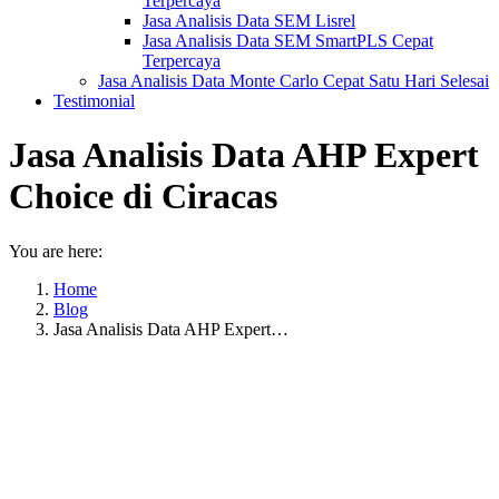
Terpercaya
Jasa Analisis Data SEM Lisrel
Jasa Analisis Data SEM SmartPLS Cepat
Terpercaya
Jasa Analisis Data Monte Carlo Cepat Satu Hari Selesai
Testimonial
Jasa Analisis Data AHP Expert
Choice di Ciracas
You are here:
Home
Blog
Jasa Analisis Data AHP Expert…