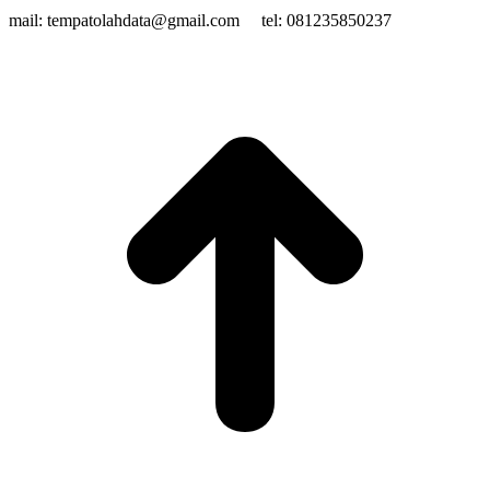
mail:
tempatolahdata@gmail.com
tel:
081235850237
t
T