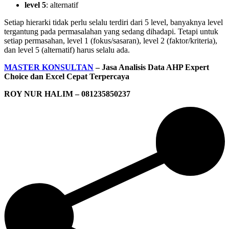
level 5
: alternatif
Setiap hierarki tidak perlu selalu terdiri dari 5 level, banyaknya level
tergantung pada permasalahan yang sedang dihadapi. Tetapi untuk
setiap permasahan, level 1 (fokus/sasaran), level 2 (faktor/kriteria),
dan level 5 (alternatif) harus selalu ada.
MASTER KONSULTAN
– Jasa Analisis Data AHP Expert
Choice dan Excel Cepat Terpercaya
ROY NUR HALIM – 081235850237