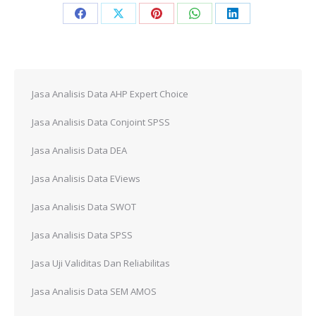
Share
Share
Share
Share
Share
on
on
on
on
on
Facebook
X
Pinterest
WhatsApp
LinkedIn
Jasa Analisis Data AHP Expert Choice
Jasa Analisis Data Conjoint SPSS
Jasa Analisis Data DEA
Jasa Analisis Data EViews
Jasa Analisis Data SWOT
Jasa Analisis Data SPSS
Jasa Uji Validitas Dan Reliabilitas
Jasa Analisis Data SEM AMOS