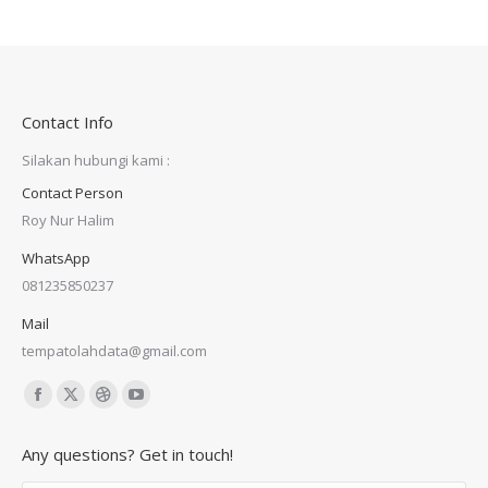
Contact Info
Silakan hubungi kami :
Contact Person
Roy Nur Halim
WhatsApp
081235850237
Mail
tempatolahdata@gmail.com
Find us on:
Facebook
X
Dribbble
YouTube
page
page
page
page
Any questions? Get in touch!
opens
opens
opens
opens