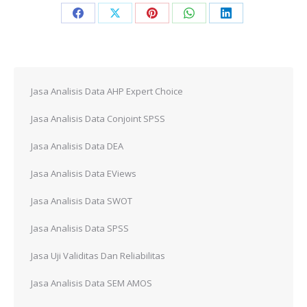
Share
Share
Share
Share
Share
on
on
on
on
on
Facebook
X
Pinterest
WhatsApp
LinkedIn
Jasa Analisis Data AHP Expert Choice
Jasa Analisis Data Conjoint SPSS
Jasa Analisis Data DEA
Jasa Analisis Data EViews
Jasa Analisis Data SWOT
Jasa Analisis Data SPSS
Jasa Uji Validitas Dan Reliabilitas
Jasa Analisis Data SEM AMOS