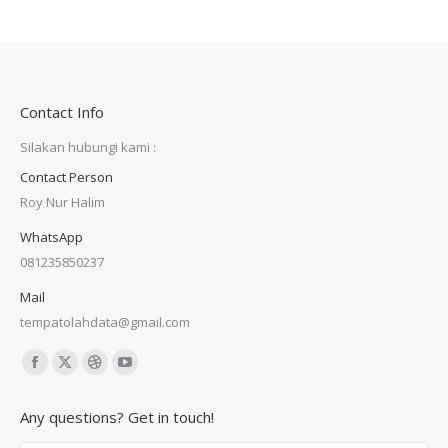
Contact Info
Silakan hubungi kami :
Contact Person
Roy Nur Halim
WhatsApp
081235850237
Mail
tempatolahdata@gmail.com
Find us on:
Facebook
X
Dribbble
YouTube
page
page
page
page
Any questions? Get in touch!
opens
opens
opens
opens