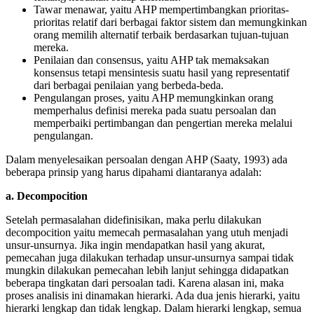
Tawar menawar, yaitu AHP mempertimbangkan prioritas-
prioritas relatif dari berbagai faktor sistem dan memungkinkan
orang memilih alternatif terbaik berdasarkan tujuan-tujuan
mereka.
Penilaian dan consensus, yaitu AHP tak memaksakan
konsensus tetapi mensintesis suatu hasil yang representatif
dari berbagai penilaian yang berbeda-beda.
Pengulangan proses, yaitu AHP memungkinkan orang
memperhalus definisi mereka pada suatu persoalan dan
memperbaiki pertimbangan dan pengertian mereka melalui
pengulangan.
Dalam menyelesaikan persoalan dengan AHP (Saaty, 1993) ada
beberapa prinsip yang harus dipahami diantaranya adalah:
a. Decompocition
Setelah permasalahan didefinisikan, maka perlu dilakukan
decompocition yaitu memecah permasalahan yang utuh menjadi
unsur-unsurnya. Jika ingin mendapatkan hasil yang akurat,
pemecahan juga dilakukan terhadap unsur-unsurnya sampai tidak
mungkin dilakukan pemecahan lebih lanjut sehingga didapatkan
beberapa tingkatan dari persoalan tadi. Karena alasan ini, maka
proses analisis ini dinamakan hierarki. Ada dua jenis hierarki, yaitu
hierarki lengkap dan tidak lengkap. Dalam hierarki lengkap, semua