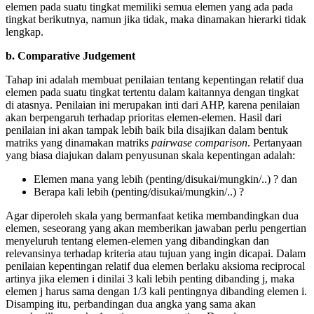
elemen pada suatu tingkat memiliki semua elemen yang ada pada
tingkat berikutnya, namun jika tidak, maka dinamakan hierarki tidak
lengkap.
b. Comparative Judgement
Tahap ini adalah membuat penilaian tentang kepentingan relatif dua
elemen pada suatu tingkat tertentu dalam kaitannya dengan tingkat
di atasnya. Penilaian ini merupakan inti dari AHP, karena penilaian
akan berpengaruh terhadap prioritas elemen-elemen. Hasil dari
penilaian ini akan tampak lebih baik bila disajikan dalam bentuk
matriks yang dinamakan matriks
pairwase comparison
. Pertanyaan
yang biasa diajukan dalam penyusunan skala kepentingan adalah:
Elemen mana yang lebih (penting/disukai/mungkin/..) ? dan
Berapa kali lebih (penting/disukai/mungkin/..) ?
Agar diperoleh skala yang bermanfaat ketika membandingkan dua
elemen, seseorang yang akan memberikan jawaban perlu pengertian
menyeluruh tentang elemen-elemen yang dibandingkan dan
relevansinya terhadap kriteria atau tujuan yang ingin dicapai. Dalam
penilaian kepentingan relatif dua elemen berlaku aksioma reciprocal
artinya jika elemen i dinilai 3 kali lebih penting dibanding j, maka
elemen j harus sama dengan 1/3 kali pentingnya dibanding elemen i.
Disamping itu, perbandingan dua angka yang sama akan