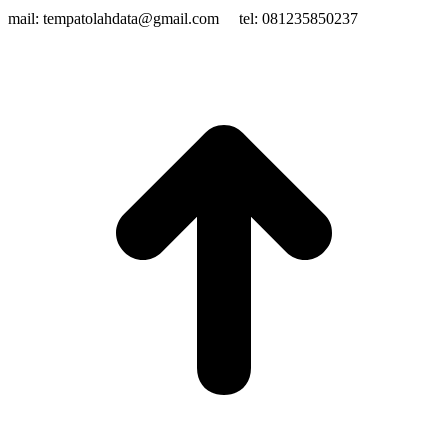
mail:
tempatolahdata@gmail.com
tel:
081235850237
t
T