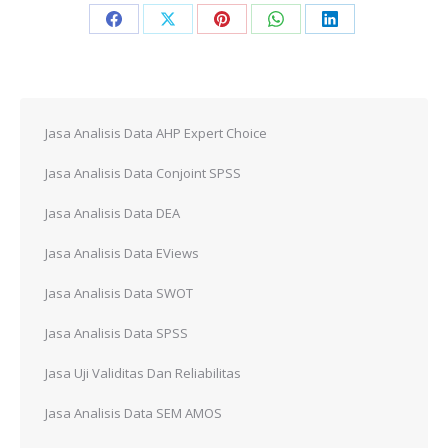
Share
Share
Share
Share
Share
on
on
on
on
on
Facebook
X
Pinterest
WhatsApp
LinkedIn
Jasa Analisis Data AHP Expert Choice
Jasa Analisis Data Conjoint SPSS
Jasa Analisis Data DEA
Jasa Analisis Data EViews
Jasa Analisis Data SWOT
Jasa Analisis Data SPSS
Jasa Uji Validitas Dan Reliabilitas
Jasa Analisis Data SEM AMOS