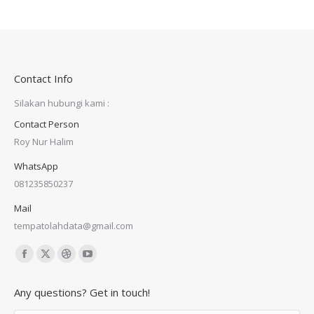
Contact Info
Silakan hubungi kami :
Contact Person
Roy Nur Halim
WhatsApp
081235850237
Mail
tempatolahdata@gmail.com
Find us on:
Facebook
X
Dribbble
YouTube
page
page
page
page
Any questions? Get in touch!
opens
opens
opens
opens