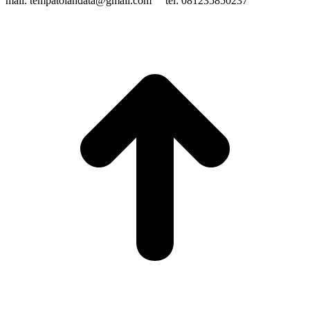
mail:
tempatolahdata@gmail.com
tel:
081235850237
t
T