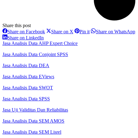
Share this post
Share
Share
Share
S
Share on Facebook
Share on X
Pin it
Share on WhatsApp
on
on
on
o
Share
Share on LinkedIn
Facebook
X
Pinterest
W
on
Jasa Analisis Data AHP Expert Choice
LinkedIn
Jasa Analisis Data Conjoint SPSS
Jasa Analisis Data DEA
Jasa Analisis Data EViews
Jasa Analisis Data SWOT
Jasa Analisis Data SPSS
Jasa Uji Validitas Dan Reliabilitas
Jasa Analisis Data SEM AMOS
Jasa Analisis Data SEM Lisrel