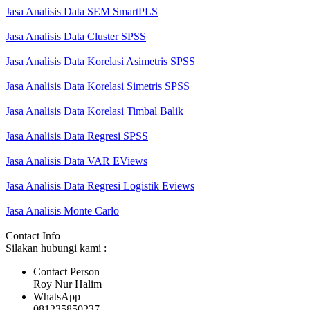
Jasa Analisis Data SEM SmartPLS
Jasa Analisis Data Cluster SPSS
Jasa Analisis Data Korelasi Asimetris SPSS
Jasa Analisis Data Korelasi Simetris SPSS
Jasa Analisis Data Korelasi Timbal Balik
Jasa Analisis Data Regresi SPSS
Jasa Analisis Data VAR EViews
Jasa Analisis Data Regresi Logistik Eviews
Jasa Analisis Monte Carlo
Contact Info
Silakan hubungi kami :
Contact Person
Roy Nur Halim
WhatsApp
081235850237