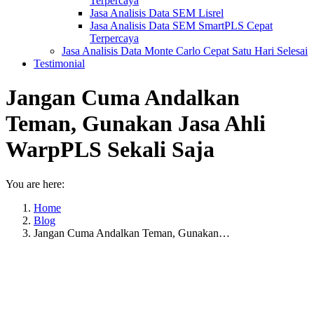
Terpercaya
Jasa Analisis Data SEM Lisrel
Jasa Analisis Data SEM SmartPLS Cepat
Terpercaya
Jasa Analisis Data Monte Carlo Cepat Satu Hari Selesai
Testimonial
Jangan Cuma Andalkan
Teman, Gunakan Jasa Ahli
WarpPLS Sekali Saja
You are here:
Home
Blog
Jangan Cuma Andalkan Teman, Gunakan…