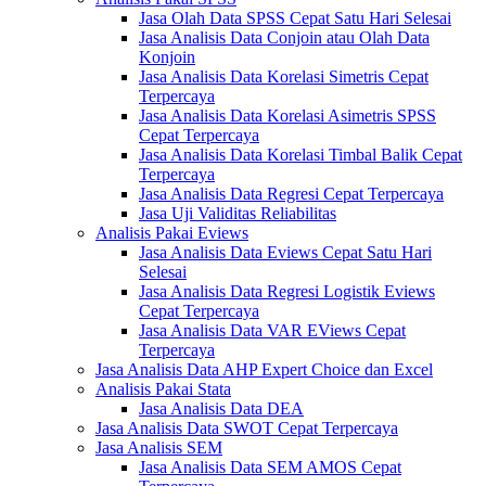
Jasa Olah Data SPSS Cepat Satu Hari Selesai
Jasa Analisis Data Conjoin atau Olah Data
Konjoin
Jasa Analisis Data Korelasi Simetris Cepat
Terpercaya
Jasa Analisis Data Korelasi Asimetris SPSS
Cepat Terpercaya
Jasa Analisis Data Korelasi Timbal Balik Cepat
Terpercaya
Jasa Analisis Data Regresi Cepat Terpercaya
Jasa Uji Validitas Reliabilitas
Analisis Pakai Eviews
Jasa Analisis Data Eviews Cepat Satu Hari
Selesai
Jasa Analisis Data Regresi Logistik Eviews
Cepat Terpercaya
Jasa Analisis Data VAR EViews Cepat
Terpercaya
Jasa Analisis Data AHP Expert Choice dan Excel
Analisis Pakai Stata
Jasa Analisis Data DEA
Jasa Analisis Data SWOT Cepat Terpercaya
Jasa Analisis SEM
Jasa Analisis Data SEM AMOS Cepat