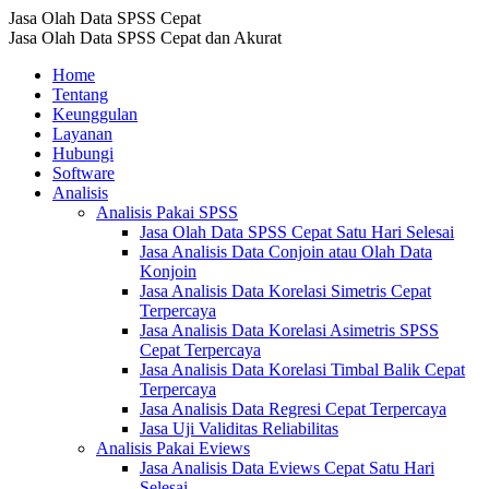
Skip
Jasa Olah Data SPSS Cepat
to
Jasa Olah Data SPSS Cepat dan Akurat
content
Home
Tentang
Keunggulan
Layanan
Hubungi
Software
Analisis
Analisis Pakai SPSS
Jasa Olah Data SPSS Cepat Satu Hari Selesai
Jasa Analisis Data Conjoin atau Olah Data
Konjoin
Jasa Analisis Data Korelasi Simetris Cepat
Terpercaya
Jasa Analisis Data Korelasi Asimetris SPSS
Cepat Terpercaya
Jasa Analisis Data Korelasi Timbal Balik Cepat
Terpercaya
Jasa Analisis Data Regresi Cepat Terpercaya
Jasa Uji Validitas Reliabilitas
Analisis Pakai Eviews
Jasa Analisis Data Eviews Cepat Satu Hari
Selesai