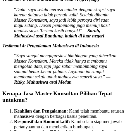
“
Dulu, saya selalu merasa minder dengan skripsi saya
karena datanya tidak pernah valid. Setelah dibantu
Master Konsultan, saya jadi lebih percaya diri saat
maju sidang. Dosen pembimbing juga memuji hasil
analisis saya. Terima kasih banyak!
”
—
Sarah,
Mahasiswi asal Bandung, kuliah di luar negeri
Testimoni 4: Pengalaman Mahasiswa di Indonesia
“
Saya sangat mengapresiasi bimbingan yang diberikan
Master Konsultan. Mereka tidak hanya membantu
mengolah data, tapi juga sabar membimbing saya
sampai benar-benar paham. Layanan ini sangat
membantu sekali untuk mahasiswa seperti saya.
”
—
Rizky, Mahasiswa asal Medan
Kenapa Jasa Master Konsultan Pilihan Tepat
untukmu?
Keahlian dan Pengalaman:
Kami telah membantu ratusan
mahasiswa dengan berbagai kasus penelitian.
Responsif dan Komunikatif:
Kami selalu siap menjawab
pertanyaanmu dan memberikan bimbingan.