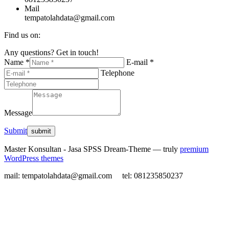
Mail
tempatolahdata@gmail.com
Find us on:
Facebook
X
Dribbble
YouTube
Any questions? Get in touch!
page
page
page
page
Name *
E-mail *
opens
opens
opens
opens
Telephone
in
in
in
in
new
new
new
new
window
window
window
window
Message
Submit
Master Konsultan - Jasa SPSS Dream-Theme — truly
premium
WordPress themes
mail:
tempatolahdata@gmail.com
tel:
081235850237
t
T