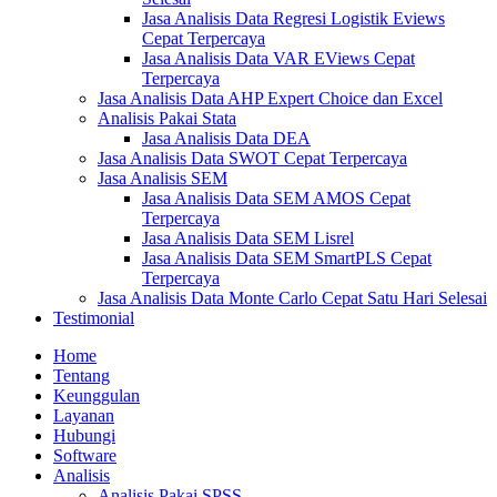
Jasa Analisis Data Regresi Logistik Eviews
Cepat Terpercaya
Jasa Analisis Data VAR EViews Cepat
Terpercaya
Jasa Analisis Data AHP Expert Choice dan Excel
Analisis Pakai Stata
Jasa Analisis Data DEA
Jasa Analisis Data SWOT Cepat Terpercaya
Jasa Analisis SEM
Jasa Analisis Data SEM AMOS Cepat
Terpercaya
Jasa Analisis Data SEM Lisrel
Jasa Analisis Data SEM SmartPLS Cepat
Terpercaya
Jasa Analisis Data Monte Carlo Cepat Satu Hari Selesai
Testimonial
Home
Tentang
Keunggulan
Layanan
Hubungi
Software
Analisis
Analisis Pakai SPSS