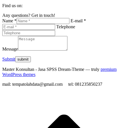
Find us on:
Facebook
X
Dribbble
YouTube
Any questions? Get in touch!
page
page
page
page
Name *
E-mail *
opens
opens
opens
opens
Telephone
in
in
in
in
new
new
new
new
window
window
window
window
Message
Submit
Master Konsultan - Jasa SPSS Dream-Theme — truly
premium
WordPress themes
mail:
tempatolahdata@gmail.com
tel:
081235850237
t
T