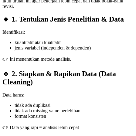
Ikuti urutan ini agar pekerjaan lebih cepat dan tidak bolak-balik
revisi.
🔹 1. Tentukan Jenis Penelitian & Data
Identifikasi:
kuantitatif atau kualitatif
jenis variabel (independen & dependen)
👉 Ini menentukan metode analisis.
🔹 2. Siapkan & Rapikan Data (Data
Cleaning)
Data harus:
tidak ada duplikasi
tidak ada missing value berlebihan
format konsisten
👉 Data yang rapi = analisis lebih cepat