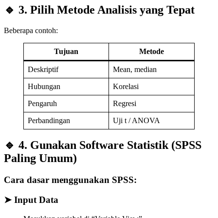
🔹 3. Pilih Metode Analisis yang Tepat
Beberapa contoh:
Tujuan
Metode
Deskriptif
Mean, median
Hubungan
Korelasi
Pengaruh
Regresi
Perbandingan
Uji t / ANOVA
🔹 4. Gunakan Software Statistik (SPSS
Paling Umum)
Cara dasar menggunakan SPSS:
➤ Input Data