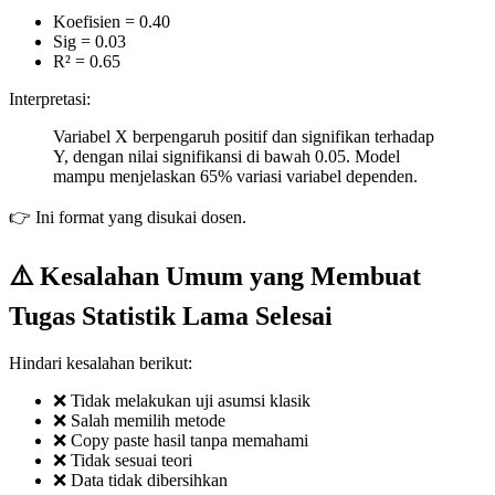
Koefisien = 0.40
Sig = 0.03
R² = 0.65
Interpretasi:
Variabel X berpengaruh positif dan signifikan terhadap
Y, dengan nilai signifikansi di bawah 0.05. Model
mampu menjelaskan 65% variasi variabel dependen.
👉 Ini format yang disukai dosen.
⚠️
Kesalahan Umum yang Membuat
Tugas Statistik Lama Selesai
Hindari kesalahan berikut:
❌ Tidak melakukan uji asumsi klasik
❌ Salah memilih metode
❌ Copy paste hasil tanpa memahami
❌ Tidak sesuai teori
❌ Data tidak dibersihkan