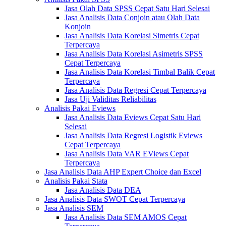
Jasa Olah Data SPSS Cepat Satu Hari Selesai
Jasa Analisis Data Conjoin atau Olah Data
Konjoin
Jasa Analisis Data Korelasi Simetris Cepat
Terpercaya
Jasa Analisis Data Korelasi Asimetris SPSS
Cepat Terpercaya
Jasa Analisis Data Korelasi Timbal Balik Cepat
Terpercaya
Jasa Analisis Data Regresi Cepat Terpercaya
Jasa Uji Validitas Reliabilitas
Analisis Pakai Eviews
Jasa Analisis Data Eviews Cepat Satu Hari
Selesai
Jasa Analisis Data Regresi Logistik Eviews
Cepat Terpercaya
Jasa Analisis Data VAR EViews Cepat
Terpercaya
Jasa Analisis Data AHP Expert Choice dan Excel
Analisis Pakai Stata
Jasa Analisis Data DEA
Jasa Analisis Data SWOT Cepat Terpercaya
Jasa Analisis SEM
Jasa Analisis Data SEM AMOS Cepat