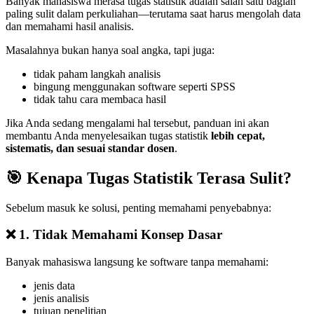
Banyak mahasiswa merasa tugas statistik adalah salah satu bagian
paling sulit dalam perkuliahan—terutama saat harus mengolah data
dan memahami hasil analisis.
Masalahnya bukan hanya soal angka, tapi juga:
tidak paham langkah analisis
bingung menggunakan software seperti SPSS
tidak tahu cara membaca hasil
Jika Anda sedang mengalami hal tersebut, panduan ini akan
membantu Anda menyelesaikan tugas statistik
lebih cepat,
sistematis, dan sesuai standar dosen
.
🎯
Kenapa Tugas Statistik Terasa Sulit?
Sebelum masuk ke solusi, penting memahami penyebabnya:
❌ 1. Tidak Memahami Konsep Dasar
Banyak mahasiswa langsung ke software tanpa memahami:
jenis data
jenis analisis
tujuan penelitian