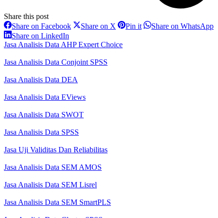
Share this post
Share
Share
Share
S
Share on Facebook
Share on X
Pin it
Share on WhatsApp
on
on
on
o
Share
Share on LinkedIn
Facebook
X
Pinterest
W
on
Jasa Analisis Data AHP Expert Choice
LinkedIn
Jasa Analisis Data Conjoint SPSS
Jasa Analisis Data DEA
Jasa Analisis Data EViews
Jasa Analisis Data SWOT
Jasa Analisis Data SPSS
Jasa Uji Validitas Dan Reliabilitas
Jasa Analisis Data SEM AMOS
Jasa Analisis Data SEM Lisrel
Jasa Analisis Data SEM SmartPLS