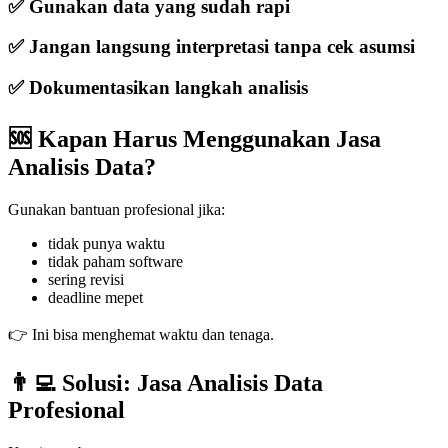
✅ Gunakan data yang sudah rapi
✅ Jangan langsung interpretasi tanpa cek asumsi
✅ Dokumentasikan langkah analisis
🆘
Kapan Harus Menggunakan Jasa
Analisis Data?
Gunakan bantuan profesional jika:
tidak punya waktu
tidak paham software
sering revisi
deadline mepet
👉 Ini bisa menghemat waktu dan tenaga.
👨‍💻
Solusi: Jasa Analisis Data
Profesional