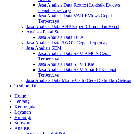
Jasa Analisis Data Regresi Logistik Eviews
Cepat Terpercaya
Jasa Analisis Data VAR EViews Cepat
Terpercaya
Jasa Analisis Data AHP Expert Choice dan Excel
Analisis Pakai Stata
Jasa Analisis Data DEA
Jasa Analisis Data SWOT Cepat Terpercaya
Jasa Analisis SEM
Jasa Analisis Data SEM AMOS Cepat
Terpercaya
Jasa Analisis Data SEM Lisrel
Jasa Analisis Data SEM SmartPLS Cepat
Terpercaya
Jasa Analisis Data Monte Carlo Cepat Satu Hari Selesai
Testimonial
Home
Tentang
Keunggulan
Layanan
Hubungi
Software
Analisis
Analisis Pakai SPSS